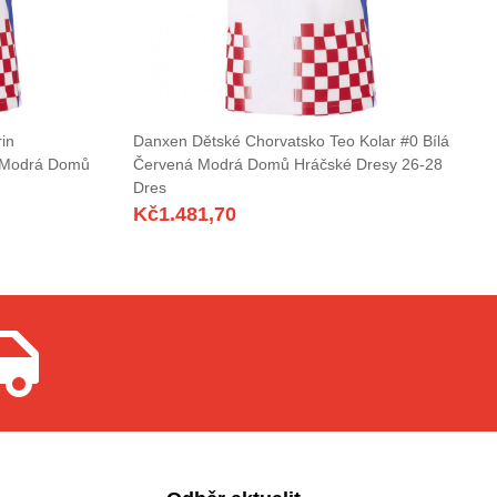
in
Danxen Dětské Chorvatsko Teo Kolar #0 Bílá
á Modrá Domů
Červená Modrá Domů Hráčské Dresy 26-28
Dres
Kč
1.481,70