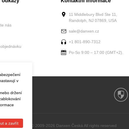
 odkazy
Kontaktní informace
11 Middlebury Blvd Ste 11,
Randolph, NJ 07869, USA
jte nás
sale@danxen.cz
+1 801-890-7312
 objednávku
Po-So 9:00 – 17:00 (GMT+2).
zabezpečení
astavují v
 nebo držení
 zablokování
nformace
ut a zavřít
Copyright © 2009-2026 Danxen Česká All rights reserved