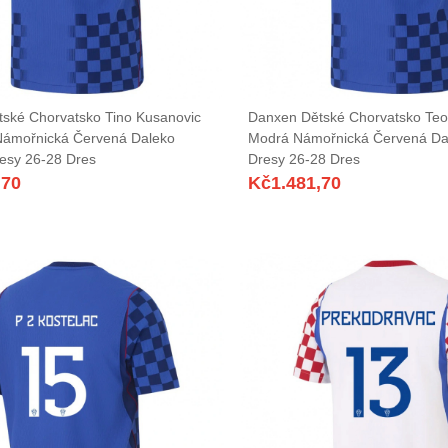
ské Chorvatsko Tino Kusanovic
Danxen Dětské Chorvatsko Teo 
Námořnická Červená Daleko
Modrá Námořnická Červená Da
esy 26-28 Dres
Dresy 26-28 Dres
,70
Kč
1.481,70