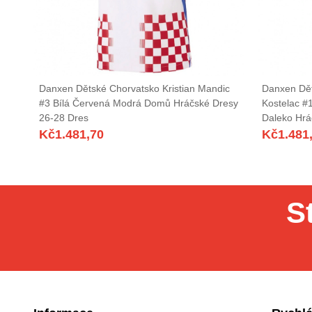
Danxen Dětské Chorvatsko Kristian Mandic
Danxen Dět
#3 Bílá Červená Modrá Domů Hráčské Dresy
Kostelac #
26-28 Dres
Daleko Hrá
Kč
1.481,70
Kč
1.481
S