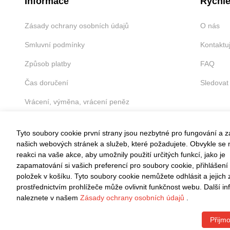
Informace
Rychlé
Zásady ochrany osobních údajů
O nás
Smluvní podmínky
Kontaktu
Způsob platby
FAQ
Čas doručení
Sledovat
Vrácení, výměna, vrácení peněz
Tyto soubory cookie první strany jsou nezbytné pro fungování a 
našich webových stránek a služeb, které požadujete. Obvykle se n
reakci na vaše akce, aby umožnily použití určitých funkcí, jako je
VRÁCENÍ ZDARMA
zapamatování si vašich preferencí pro soubory cookie, přihlášení
položek v košíku. Tyto soubory cookie nemůžete odhlásit a jejich
Snadné vrácení do 30 dnů
prostřednictvím prohlížeče může ovlivnit funkčnost webu. Další i
naleznete v našem
Zásady ochrany osobních údajů
.
Přijmo