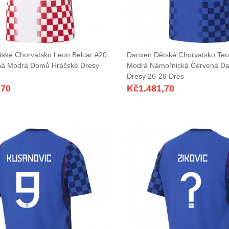
ské Chorvatsko Leon Belcar #20
Danxen Dětské Chorvatsko Teo
ná Modrá Domů Hráčské Dresy
Modrá Námořnická Červená Da
Dresy 26-28 Dres
,70
Kč
1.481,70