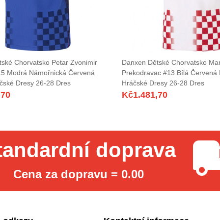
ské Chorvatsko Petar Zvonimir
Danxen Dětské Chorvatsko Mar
15 Modrá Námořnická Červená
Prekodravac #13 Bílá Červen
čské Dresy 26-28 Dres
Hráčské Dresy 26-28 Dres
,70
Kč
1.481,70
tandardní doprava
Cena za dopravu = 0.00