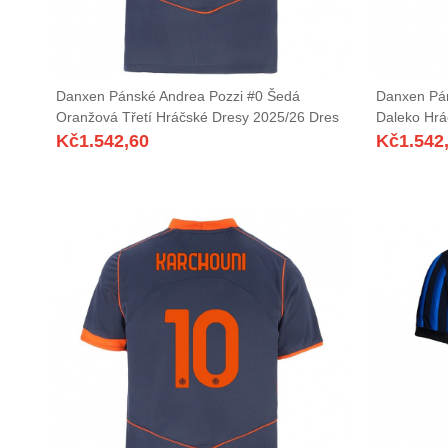
Danxen Pánské Andrea Pozzi #0 Šedá
Danxen Pán
Oranžová Třetí Hráčské Dresy 2025/26 Dres
Daleko Hrá
Kč
1.542,60
Kč
1.542