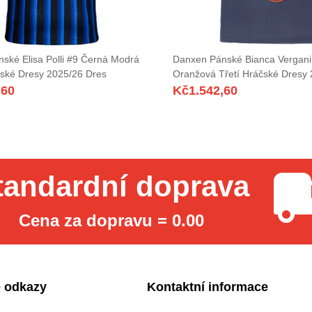
ské Elisa Polli #9 Černá Modrá
Danxen Pánské Bianca Vergani
ské Dresy 2025/26 Dres
Oranžová Třetí Hráčské Dresy
,60
Kč
1.542,60
tandardní doprava
Cena za dopravu = 0.00
 odkazy
Kontaktní informace