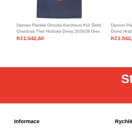
Danxen Pánské Ghoutia Karchouni #10 Šedá
Danxen Pán
Oranžová Třetí Hráčské Dresy 2025/26 Dres
Domů Hráč
Kč
1.542,60
Kč
1.542
S
Informace
Rychlé