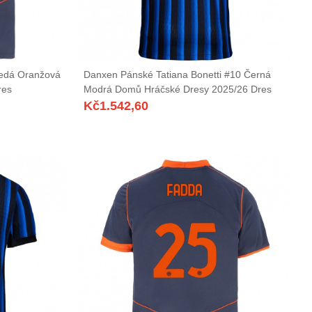
Šedá Oranžová
Danxen Pánské Tatiana Bonetti #10 Černá
res
Modrá Domů Hráčské Dresy 2025/26 Dres
Kč
1.542,60