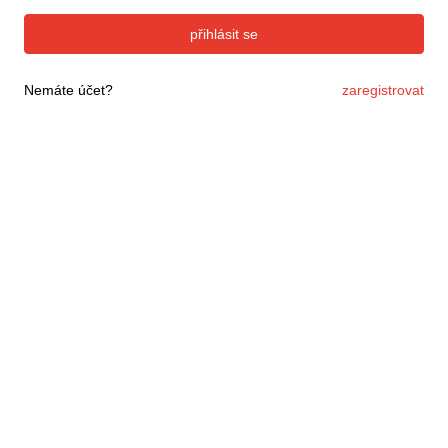
přihlásit se
Nemáte účet?
zaregistrovat