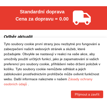
Standardní doprava
Cena za dopravu = 0.00
Odběr aktualit
Tyto soubory cookie první strany jsou nezbytné pro fungování a
Přihlášení
zabezpečení našich webových stránek a služeb, které
požadujete. Obvykle se nastavují v reakci na vaše akce, aby
umožnily použití určitých funkcí, jako je zapamatování si vašich
Informace
preferencí pro soubory cookie, přihlášení nebo držení položek v
košíku. Tyto soubory cookie nemůžete odhlásit a jejich
Rychlé odkazy
zablokování prostřednictvím prohlížeče může ovlivnit funkčnost
webu. Další informace naleznete v našem
Zásady ochrany
Kontaktní informace
osobních údajů
.
Přijmout a zavřít
VRÁCENÍ ZDARMA