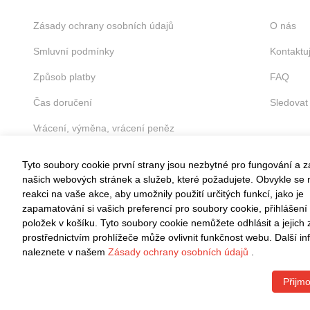
Zásady ochrany osobních údajů
O nás
Smluvní podmínky
Kontaktu
Způsob platby
FAQ
Čas doručení
Sledovat
Vrácení, výměna, vrácení peněz
Tyto soubory cookie první strany jsou nezbytné pro fungování a 
našich webových stránek a služeb, které požadujete. Obvykle se n
reakci na vaše akce, aby umožnily použití určitých funkcí, jako je
zapamatování si vašich preferencí pro soubory cookie, přihlášení
VRÁCENÍ ZDARMA
položek v košíku. Tyto soubory cookie nemůžete odhlásit a jejich
Snadné vrácení do 30 dnů
prostřednictvím prohlížeče může ovlivnit funkčnost webu. Další i
naleznete v našem
Zásady ochrany osobních údajů
.
Přijmo