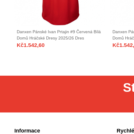
Danxen Pánské Ivan Prtajin #9 Červená Bílá
Danxen Pán
Domů Hráčské Dresy 2025/26 Dres
Domů Hráč
Kč
1.542,60
Kč
1.542
S
Informace
Rychlé