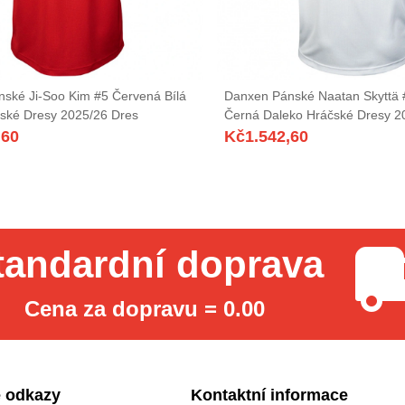
ské Ji-Soo Kim #5 Červená Bílá
Danxen Pánské Naatan Skyttä 
ské Dresy 2025/26 Dres
Černá Daleko Hráčské Dresy 2
,60
Kč
1.542,60
tandardní doprava
Cena za dopravu = 0.00
 odkazy
Kontaktní informace