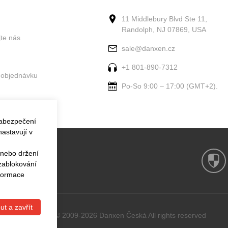
11 Middlebury Blvd Ste 11,
Randolph, NJ 07869, USA
jte nás
sale@danxen.cz
+1 801-890-7312
 objednávku
Po-So 9:00 – 17:00 (GMT+2).
zabezpečení
astavují v
 nebo držení
 zablokování
nformace
ut a zavřít
Copyright © 2009-2026 Danxen Česká All rights reserved