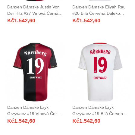
Danxen Dámské Justin Von
Danxen Dámské Eliyah Rau
Der Hitz #27 Vínová Černá
#20 Bílá Červená Daleko
Domů Hráčské Dresy
Hráčské Dresy 2025/26 Dres
Kč
1.542,60
Kč
1.542,60
2025/26 Dres
Danxen Dámské Eryk
Danxen Dámské Eryk
Grzywacz #19 Vínová Černá
Grzywacz #19 Bílá Červená
Domů Hráčské Dresy
Daleko Hráčské Dresy
Kč
1.542,60
Kč
1.542,60
2025/26 Dres
2025/26 Dres