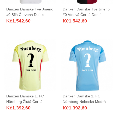
Danxen Dámské Tvé Jméno
Danxen Dámské Tvé Jméno
#0 Bílá Červená Daleko
#0 Vínová Černá Domů
Hráčské Dresy 2025/26 Dres
Hráčské Dresy 2025/26 Dres
Kč
1.542,60
Kč
1.542,60
Danxen Dámské 1. FC
Danxen Dámské 1. FC
Nürnberg Žlutá Černá
Nürnberg Nebeská Modrá
Brankář Dresy 2025/26 Dres
Bílá Brankář Dresy 2025/26
Kč
1.392,60
Kč
1.392,60
Dres