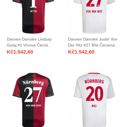
Danxen Dámské Lindsay
Danxen Dámské Justin Von
Gutaj #1 Vínová Černá
Der Hitz #27 Bílá Červená
Domů Hráčské Dresy
Daleko Hráčské Dresy
Kč
1.542,60
Kč
1.542,60
2025/26 Dres
2025/26 Dres