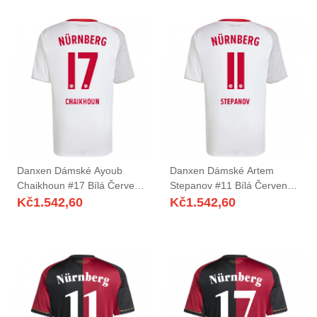
Danxen Dámské Ayoub
Danxen Dámské Artem
Chaikhoun #17 Bílá Červená
Stepanov #11 Bílá Červená
Daleko Hráčské Dresy
Daleko Hráčské Dresy
Kč
1.542,60
Kč
1.542,60
2025/26 Dres
2025/26 Dres