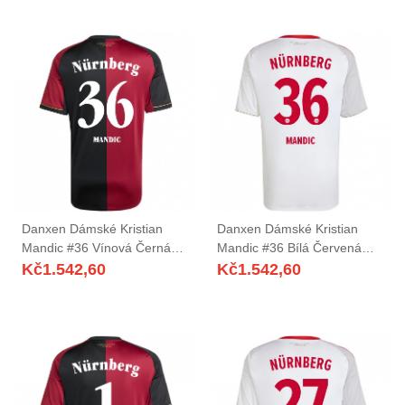
Danxen Dámské Kristian
Danxen Dámské Kristian
Mandic #36 Vínová Černá
Mandic #36 Bílá Červená
Domů Hráčské Dresy
Daleko Hráčské Dresy
Kč
1.542,60
Kč
1.542,60
2025/26 Dres
2025/26 Dres