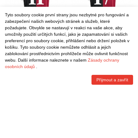
Tyto soubory cookie první strany jsou nezbytné pro fungování a
zabezpečení našich webových stránek a služeb, které
požadujete. Obvykle se nastavují v reakci na vaše akce, aby
umožnily použití určitých funkcí, jako je zapamatování si vašich
Danxen Dámské Artem
Danxen Dámské Ayoub
preferencí pro soubory cookie, přihlášení nebo držení položek v
Stepanov #11 Vínová Černá
Chaikhoun #17 Vínová
košíku. Tyto soubory cookie nemůžete odhlásit a jejich
Domů Hráčské Dresy
Černá Domů Hráčské Dresy
Kč
1.542,60
Kč
1.542,60
zablokování prostřednictvím prohlížeče může ovlivnit funkčnost
2025/26 Dres
2025/26 Dres
webu. Další informace naleznete v našem
Zásady ochrany
osobních údajů
.
Přijmout a zavřít