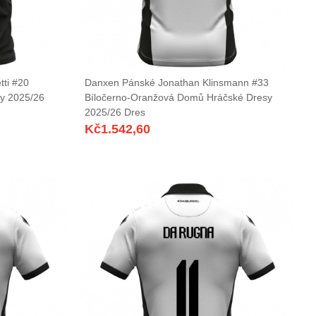
ti #20
Danxen Pánské Jonathan Klinsmann #33
sy 2025/26
Bíločerno-Oranžová Domů Hráčské Dresy
2025/26 Dres
Kč
1.542,60