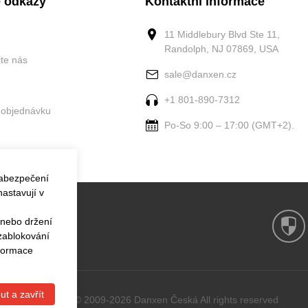
 odkazy
Kontaktní informace
11 Middlebury Blvd Ste 11,
Randolph, NJ 07869, USA
jte nás
sale@danxen.cz
+1 801-890-7312
 objednávku
Po-So 9:00 – 17:00 (GMT+2).
zabezpečení
astavují v
 nebo držení
 zablokování
nformace
ut a zavřít
Copyright © 2009-2026 Danxen Česká All rights reserved