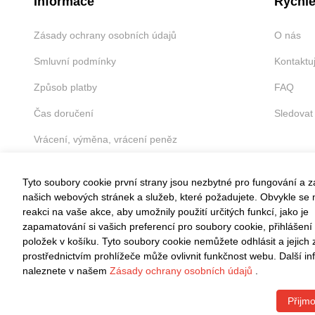
Informace
Rychlé
Zásady ochrany osobních údajů
O nás
Smluvní podmínky
Kontaktu
Způsob platby
FAQ
Čas doručení
Sledovat
Vrácení, výměna, vrácení peněz
Tyto soubory cookie první strany jsou nezbytné pro fungování a 
našich webových stránek a služeb, které požadujete. Obvykle se n
reakci na vaše akce, aby umožnily použití určitých funkcí, jako je
VRÁCENÍ ZDARMA
zapamatování si vašich preferencí pro soubory cookie, přihlášení
položek v košíku. Tyto soubory cookie nemůžete odhlásit a jejich
Snadné vrácení do 30 dnů
prostřednictvím prohlížeče může ovlivnit funkčnost webu. Další i
naleznete v našem
Zásady ochrany osobních údajů
.
Přijmo