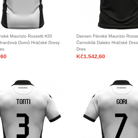
ské Maurizio Rossetti #20
Danxen Pánské Maurizio Rosset
Oranžová Domů Hráčské Dresy
Černobílá Daleko Hráčské Dre
es
Dres
,60
Kč
1.542,60