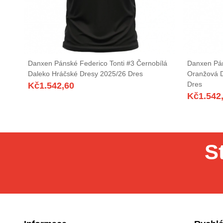
Danxen Pánské Federico Tonti #3 Černobílá
Danxen Pán
Daleko Hráčské Dresy 2025/26 Dres
Oranžová 
Dres
Kč
1.542,60
Kč
1.542
S