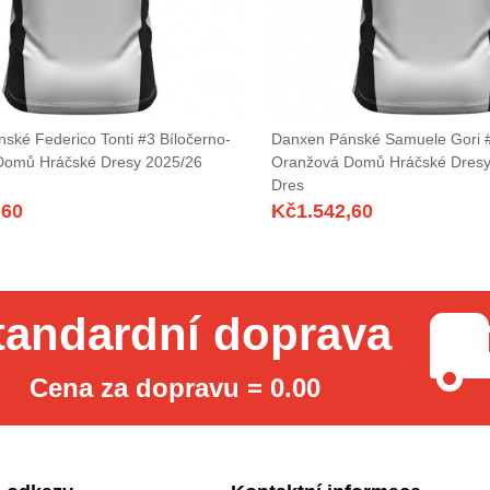
ské Federico Tonti #3 Bíločerno-
Danxen Pánské Samuele Gori #
Domů Hráčské Dresy 2025/26
Oranžová Domů Hráčské Dresy
Dres
,60
Kč
1.542,60
tandardní doprava
Cena za dopravu = 0.00