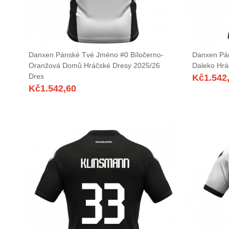
Danxen Pánské Tvé Jméno #0 Bíločerno-
Danxen Pá
Oranžová Domů Hráčské Dresy 2025/26
Daleko Hrá
Dres
Kč
1.542
Kč
1.542,60