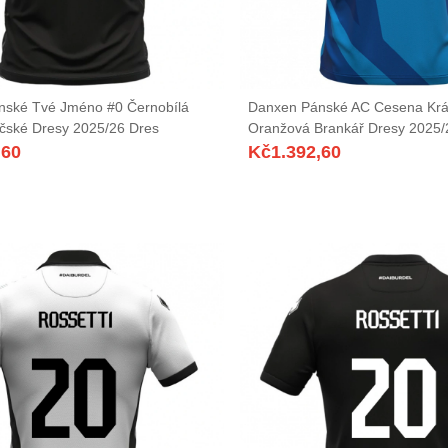
nské Tvé Jméno #0 Černobílá
Danxen Pánské AC Cesena Krá
čské Dresy 2025/26 Dres
Oranžová Brankář Dresy 2025/
,60
Kč
1.392,60