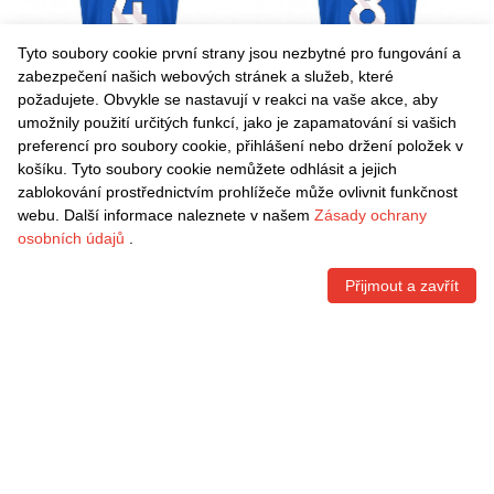
Tyto soubory cookie první strany jsou nezbytné pro fungování a
zabezpečení našich webových stránek a služeb, které
požadujete. Obvykle se nastavují v reakci na vaše akce, aby
umožnily použití určitých funkcí, jako je zapamatování si vašich
Danxen Pánské Lewis Cook
Danxen Pánské Alex Scott
preferencí pro soubory cookie, přihlášení nebo držení položek v
#4 Modrá Černá Daleko
#8 Modrá Černá Daleko
košíku. Tyto soubory cookie nemůžete odhlásit a jejich
Hráčské Dresy 2025/26 Dres
Hráčské Dresy 2025/26 Dres
Kč
1.542,60
Kč
1.542,60
zablokování prostřednictvím prohlížeče může ovlivnit funkčnost
webu. Další informace naleznete v našem
Zásady ochrany
osobních údajů
.
Přijmout a zavřít