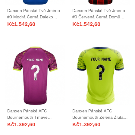
Danxen Pánské Tvé Jméno
Danxen Pánské Tvé Jméno
#0 Modrá Černá Daleko
#0 Červená Černá Domů
Hráčské Dresy 2025/26 Dres
Hráčské Dresy 2025/26 Dres
Kč
1.542,60
Kč
1.542,60
Danxen Pánské AFC
Danxen Pánské AFC
Bournemouth Tmavě
Bournemouth Zelená Žlutá
Purpurová Brankář Dresy
Brankář Dresy 2025/26 Dres
Kč
1.392,60
Kč
1.392,60
2025/26 Dres