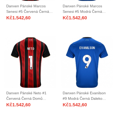
Danxen Pánské Marcos
Danxen Pánské Marcos
Senesi #5 Červená Černá
Senesi #5 Modrá Černá
Domů Hráčské Dresy
Daleko Hráčské Dresy
Kč
1.542,60
Kč
1.542,60
2025/26 Dres
2025/26 Dres
Danxen Pánské Neto #1
Danxen Pánské Evanilson
Červená Černá Domů
#9 Modrá Černá Daleko
Hráčské Dresy 2025/26 Dres
Hráčské Dresy 2025/26 Dres
Kč
1.542,60
Kč
1.542,60