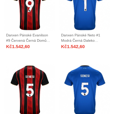
Danxen Pánské Evanilson
Danxen Pánské Neto #1
#9 Červená Černá Domů
Modrá Černá Daleko
Hráčské Dresy 2025/26 Dres
Hráčské Dresy 2025/26 Dres
Kč
1.542,60
Kč
1.542,60