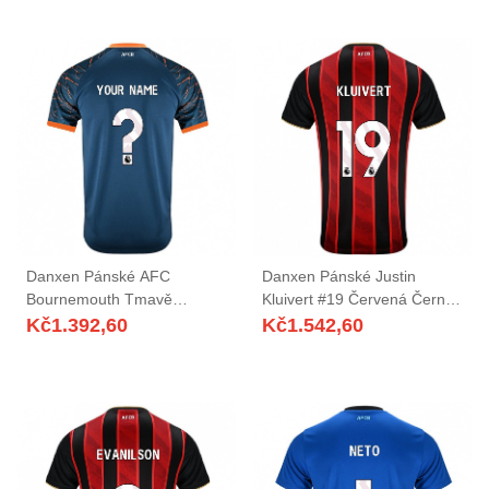
Danxen Pánské AFC
Danxen Pánské Justin
Bournemouth Tmavě
Kluivert #19 Červená Černá
Břidlicově Modrá Brankář
Domů Hráčské Dresy
Kč
1.392,60
Kč
1.542,60
Dresy 2025/26 Dres
2025/26 Dres