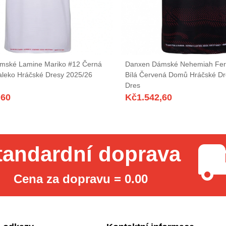
mské Lamine Mariko #12 Černá
Danxen Dámské Nehemiah Fer
leko Hráčské Dresy 2025/26
Bílá Červená Domů Hráčské Dr
Dres
,60
Kč
1.542,60
tandardní doprava
Cena za dopravu = 0.00