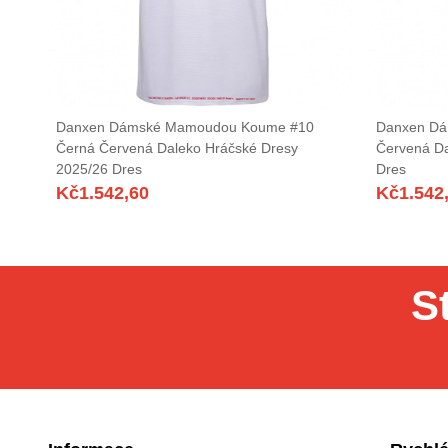
Danxen Dámské Mamoudou Koume #10
Danxen Dá
Černá Červená Daleko Hráčské Dresy
Červená Da
2025/26 Dres
Dres
Kč
1.542,60
Kč
1.542
S