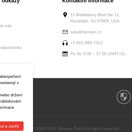
 odkazy
Kontaktní informace
11 Middlebury Blvd Ste 11,
Randolph, NJ 07869, USA
jte nás
sale@danxen.cz
+1 801-890-7312
 objednávku
Po-So 9:00 – 17:00 (GMT+2).
zabezpečení
astavují v
 nebo držení
 zablokování
nformace
ut a zavřít
Copyright © 2009-2026 Danxen Česká All rights reserved