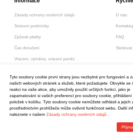
Informace
Rychlé
Zásady ochrany osobních údajů
O nás
Smluvní podmínky
Kontaktu
Způsob platby
FAQ
Čas doručení
Sledovat
Vrácení, výměna, vrácení peněz
Tyto soubory cookie první strany jsou nezbytné pro fungování a 
našich webových stránek a služeb, které požadujete. Obvykle se n
reakci na vaše akce, aby umožnily použití určitých funkcí, jako je
VRÁCENÍ ZDARMA
zapamatování si vašich preferencí pro soubory cookie, přihlášení
položek v košíku. Tyto soubory cookie nemůžete odhlásit a jejich
Snadné vrácení do 30 dnů
prostřednictvím prohlížeče může ovlivnit funkčnost webu. Další i
naleznete v našem
Zásady ochrany osobních údajů
.
Přijmo