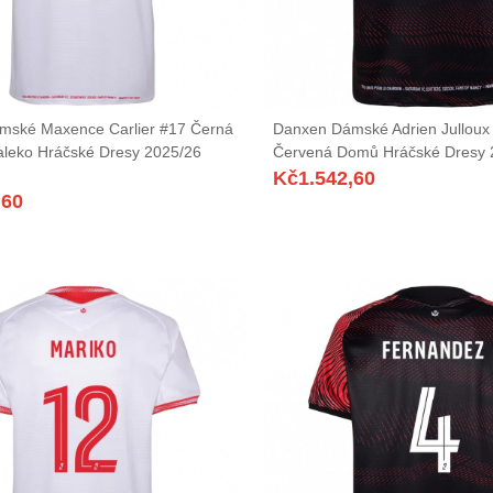
mské Maxence Carlier #17 Černá
Danxen Dámské Adrien Julloux 
leko Hráčské Dresy 2025/26
Červená Domů Hráčské Dresy 
Kč
1.542,60
,60