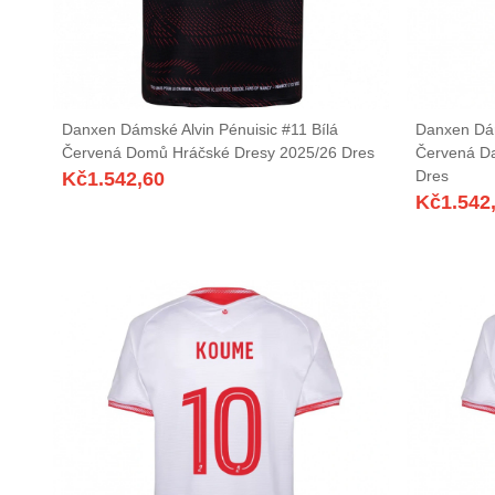
Danxen Dámské Alvin Pénuisic #11 Bílá
Danxen Dá
Červená Domů Hráčské Dresy 2025/26 Dres
Červená Da
Dres
Kč
1.542,60
Kč
1.542