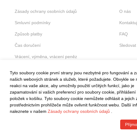
Zásady ochrany osobních údajů
O nás
Smluvní podmínky
Kontaktu
Způsob platby
FAQ
Čas doručení
Sledovat
Vrácení, výměna, vrácení peněz
Tyto soubory cookie první strany jsou nezbytné pro fungování a 
našich webových stránek a služeb, které požadujete. Obvykle se n
reakci na vaše akce, aby umožnily použití určitých funkcí, jako je
zapamatování si vašich preferencí pro soubory cookie, přihlášení
VRÁCENÍ ZDARMA
položek v košíku. Tyto soubory cookie nemůžete odhlásit a jejich
Snadné vrácení do 30 dnů
prostřednictvím prohlížeče může ovlivnit funkčnost webu. Další i
naleznete v našem
Zásady ochrany osobních údajů
.
Přijmo