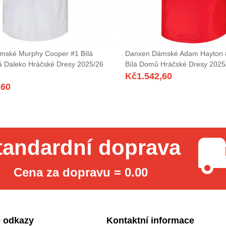
mské Murphy Cooper #1 Bílá
Danxen Dámské Adam Hayton 
 Daleko Hráčské Dresy 2025/26
Bílá Domů Hráčské Dresy 2025
Kč
1.542,60
,60
tandardní doprava
Cena za dopravu = 0.00
 odkazy
Kontaktní informace