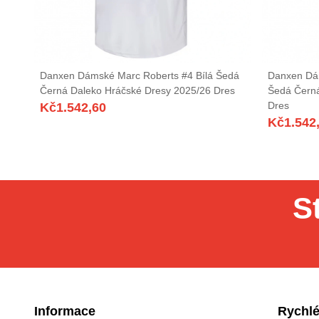
Danxen Dámské Marc Roberts #4 Bílá Šedá
Danxen Dá
Černá Daleko Hráčské Dresy 2025/26 Dres
Šedá Černá
Dres
Kč
1.542,60
Kč
1.542
S
Informace
Rychlé