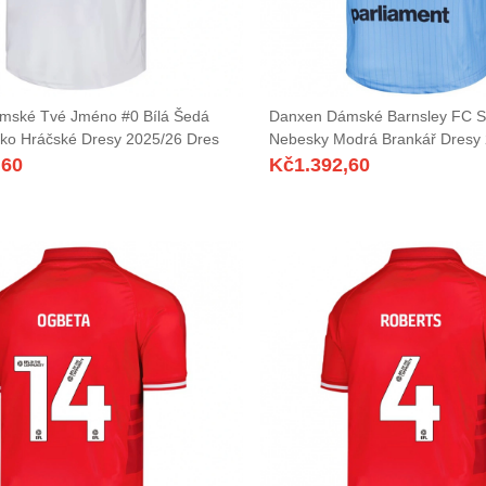
mské Tvé Jméno #0 Bílá Šedá
Danxen Dámské Barnsley FC S
ko Hráčské Dresy 2025/26 Dres
Nebesky Modrá Brankář Dresy 
,60
Kč
1.392,60