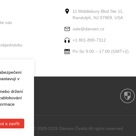
11 Middlebury Blvd Ste 11,
Randolph, NJ 07869, USA
jte nás
sale@danxen.cz
+1 801-890-7312
 objednávku
Po-So 9:00 – 17:00 (GMT+2).
zabezpečení
astavují v
 nebo držení
 zablokování
nformace
ut a zavřít
Copyright © 2009-2026 Danxen Česká All rights reserved