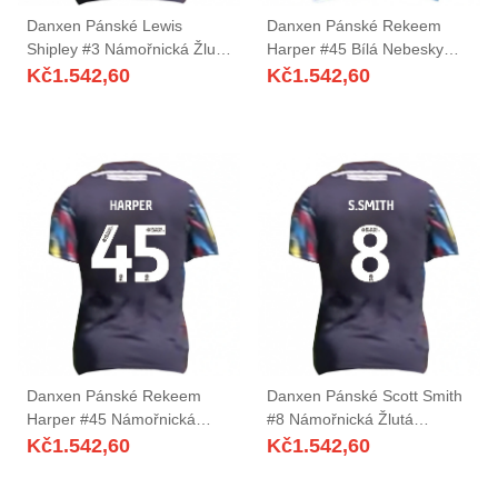
Danxen Pánské Lewis
Danxen Pánské Rekeem
Shipley #3 Námořnická Žlutá
Harper #45 Bílá Nebesky
Červená Daleko Hráčské
Modrá Domů Hráčské Dresy
Kč
1.542,60
Kč
1.542,60
Dresy 2025/26 Dres
2025/26 Dres
Danxen Pánské Rekeem
Danxen Pánské Scott Smith
Harper #45 Námořnická
#8 Námořnická Žlutá
Žlutá Červená Daleko
Červená Daleko Hráčské
Kč
1.542,60
Kč
1.542,60
Hráčské Dresy 2025/26 Dres
Dresy 2025/26 Dres