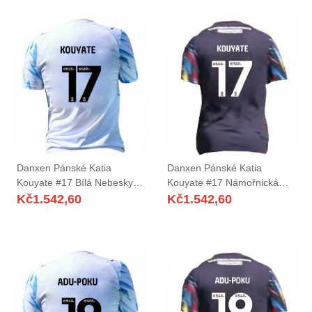
Danxen Pánské Katia
Danxen Pánské Katia
Kouyate #17 Bílá Nebesky
Kouyate #17 Námořnická
Modrá Domů Hráčské Dresy
Žlutá Červená Daleko
Kč
1.542,60
Kč
1.542,60
2025/26 Dres
Hráčské Dresy 2025/26 Dres