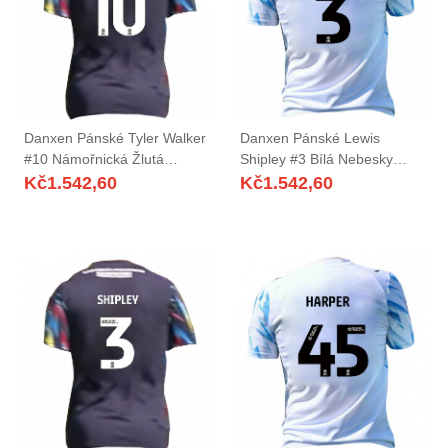
Danxen Pánské Tyler Walker
Danxen Pánské Lewis
#10 Námořnická Žlutá
Shipley #3 Bílá Nebesky
Červená Daleko Hráčské
Modrá Domů Hráčské Dresy
Kč
1.542,60
Kč
1.542,60
Dresy 2025/26 Dres
2025/26 Dres