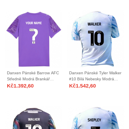
Danxen Pánské Barrow AFC
Danxen Pánské Tyler Walker
Středně Modrá Brankář
#10 Bílá Nebesky Modrá
Dresy 2025/26 Dres
Domů Hráčské Dresy
Kč
1.392,60
Kč
1.542,60
2025/26 Dres