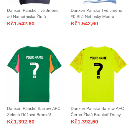
Danxen Pánské Tvé Jméno
Danxen Pánské Tvé Jméno
#0 Námořnická Žlutá
#0 Bílá Nebesky Modrá
Červená Daleko Hráčské
Domů Hráčské Dresy
Kč
1.542,60
Kč
1.542,60
Dresy 2025/26 Dres
2025/26 Dres
Danxen Pánské Barrow AFC
Danxen Pánské Barrow AFC
Zelená Růžová Brankář
Černá Žlutá Brankář Dresy
Dresy 2025/26 Dres
2025/26 Dres
Kč
1.392,60
Kč
1.392,60