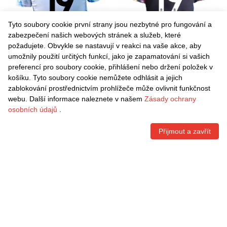
Tyto soubory cookie první strany jsou nezbytné pro fungování a
zabezpečení našich webových stránek a služeb, které
požadujete. Obvykle se nastavují v reakci na vaše akce, aby
umožnily použití určitých funkcí, jako je zapamatování si vašich
Danxen Pánské Michael
Danxen Pánské Michael
preferencí pro soubory cookie, přihlášení nebo držení položek v
Adu-Poku #19 Bílá Nebesky
Adu-Poku #19 Námořnická
košíku. Tyto soubory cookie nemůžete odhlásit a jejich
Modrá Domů Hráčské Dresy
Žlutá Červená Daleko
Kč
1.542,60
Kč
1.542,60
zablokování prostřednictvím prohlížeče může ovlivnit funkčnost
2025/26 Dres
Hráčské Dresy 2025/26 Dres
webu. Další informace naleznete v našem
Zásady ochrany
osobních údajů
.
Přijmout a zavřít