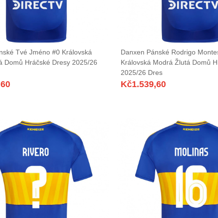
nské Tvé Jméno #0 Královská
Danxen Pánské Rodrigo Monte
á Domů Hráčské Dresy 2025/26
Královská Modrá Žlutá Domů H
2025/26 Dres
,60
Kč
1.539,60