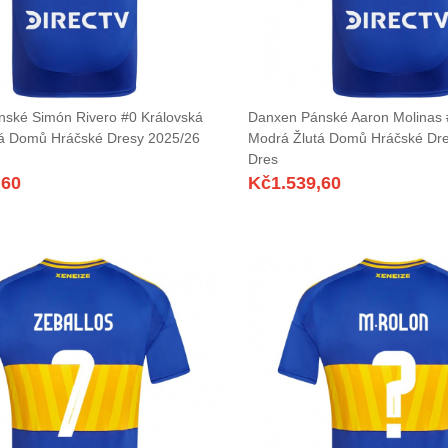
ské Simón Rivero #0 Královská
Danxen Pánské Aaron Molinas 
á Domů Hráčské Dresy 2025/26
Modrá Žlutá Domů Hráčské Dr
Dres
,60
Kč
1.539,60