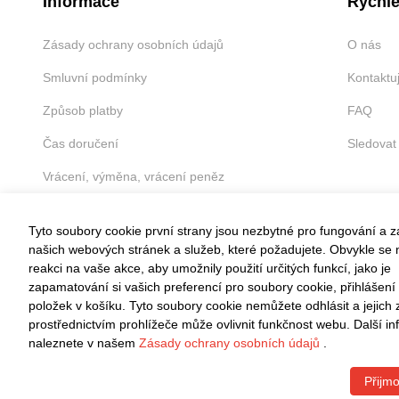
Informace
Rychlé
Zásady ochrany osobních údajů
O nás
Smluvní podmínky
Kontaktu
Způsob platby
FAQ
Čas doručení
Sledovat
Vrácení, výměna, vrácení peněz
Tyto soubory cookie první strany jsou nezbytné pro fungování a 
našich webových stránek a služeb, které požadujete. Obvykle se n
reakci na vaše akce, aby umožnily použití určitých funkcí, jako je
VRÁCENÍ ZDARMA
zapamatování si vašich preferencí pro soubory cookie, přihlášení
položek v košíku. Tyto soubory cookie nemůžete odhlásit a jejich
Snadné vrácení do 30 dnů
prostřednictvím prohlížeče může ovlivnit funkčnost webu. Další i
naleznete v našem
Zásady ochrany osobních údajů
.
Přijmo