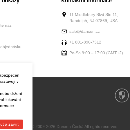
 odkazy
Kontaktní informace
11 Middlebury Blvd Ste 11,
Randolph, NJ 07869, USA
jte nás
sale@danxen.cz
+1 801-890-7312
 objednávku
Po-So 9:00 – 17:00 (GMT+2).
zabezpečení
astavují v
 nebo držení
 zablokování
nformace
ut a zavřít
Copyright © 2009-2026 Danxen Česká All rights reserved