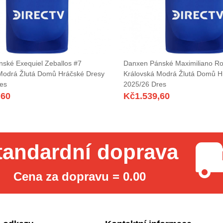
ské Exequiel Zeballos #7
Danxen Pánské Maximiliano Ro
Modrá Žlutá Domů Hráčské Dresy
Královská Modrá Žlutá Domů H
es
2025/26 Dres
,60
Kč
1.539,60
tandardní doprava
Cena za dopravu = 0.00