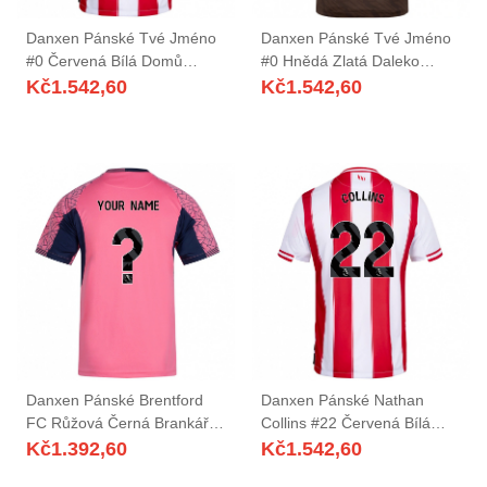
Danxen Pánské Tvé Jméno
Danxen Pánské Tvé Jméno
#0 Červená Bílá Domů
#0 Hnědá Zlatá Daleko
Hráčské Dresy 2025/26 Dres
Hráčské Dresy 2025/26 Dres
Kč
1.542,60
Kč
1.542,60
Danxen Pánské Brentford
Danxen Pánské Nathan
FC Růžová Černá Brankář
Collins #22 Červená Bílá
Dresy 2025/26 Dres
Domů Hráčské Dresy
Kč
1.392,60
Kč
1.542,60
2025/26 Dres