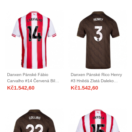
Danxen Pánské Fábio
Danxen Pánské Rico Henry
Carvalho #14 Červená Bílá
#3 Hnědá Zlatá Daleko
Domů Hráčské Dresy
Hráčské Dresy 2025/26 Dres
Kč
1.542,60
Kč
1.542,60
2025/26 Dres