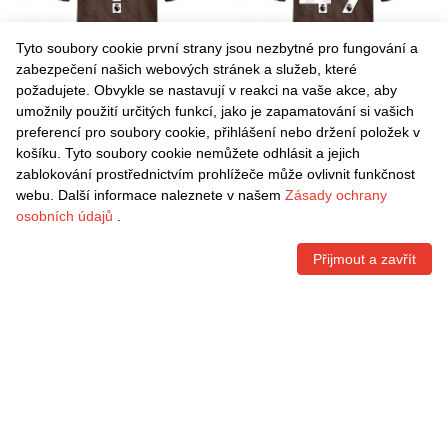
Tyto soubory cookie první strany jsou nezbytné pro fungování a
zabezpečení našich webových stránek a služeb, které
požadujete. Obvykle se nastavují v reakci na vaše akce, aby
umožnily použití určitých funkcí, jako je zapamatování si vašich
Danxen Pánské Bruno
Danxen Pánské Romelle
preferencí pro soubory cookie, přihlášení nebo držení položek v
Torrance #0 Hnědá Zlatá
Donovan #49 Hnědá Zlatá
košíku. Tyto soubory cookie nemůžete odhlásit a jejich
Daleko Hráčské Dresy
Daleko Hráčské Dresy
Kč
1.542,60
Kč
1.542,60
zablokování prostřednictvím prohlížeče může ovlivnit funkčnost
2025/26 Dres
2025/26 Dres
webu. Další informace naleznete v našem
Zásady ochrany
osobních údajů
.
Přijmout a zavřít