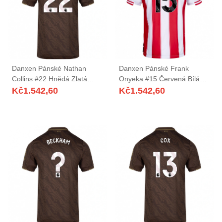
Danxen Pánské Nathan
Danxen Pánské Frank
Collins #22 Hnědá Zlatá
Onyeka #15 Červená Bílá
Daleko Hráčské Dresy
Domů Hráčské Dresy
Kč
1.542,60
Kč
1.542,60
2025/26 Dres
2025/26 Dres