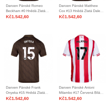
Danxen Pánské Romeo
Danxen Pánské Matthew
Beckham #0 Hnědá Zlatá
Cox #13 Hnědá Zlatá Daleko
Daleko Hráčské Dresy
Hráčské Dresy 2025/26 Dres
Kč
1.542,60
Kč
1.542,60
2025/26 Dres
Danxen Pánské Frank
Danxen Pánské Antoni
Onyeka #15 Hnědá Zlatá
Milambo #17 Červená Bílá
Daleko Hráčské Dresy
Domů Hráčské Dresy
Kč
1.542,60
Kč
1.542,60
2025/26 Dres
2025/26 Dres