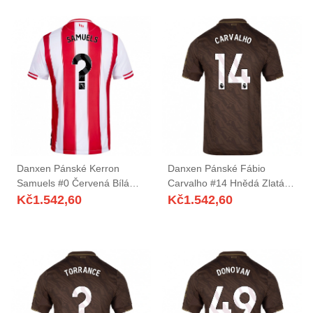
Danxen Pánské Kerron
Danxen Pánské Fábio
Samuels #0 Červená Bílá
Carvalho #14 Hnědá Zlatá
Domů Hráčské Dresy
Daleko Hráčské Dresy
Kč
1.542,60
Kč
1.542,60
2025/26 Dres
2025/26 Dres