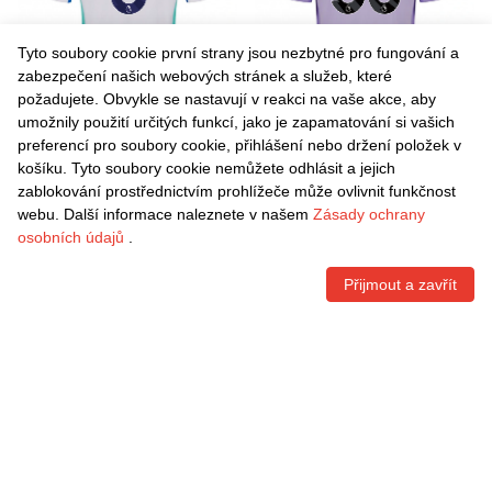
Tyto soubory cookie první strany jsou nezbytné pro fungování a
zabezpečení našich webových stránek a služeb, které
požadujete. Obvykle se nastavují v reakci na vaše akce, aby
umožnily použití určitých funkcí, jako je zapamatování si vašich
Danxen Dámské Vicky
Danxen Dámské Jacob
preferencí pro soubory cookie, přihlášení nebo držení položek v
Losada #6 Modrá Bílá Domů
Slater #53 Taro Fialová Bílá
košíku. Tyto soubory cookie nemůžete odhlásit a jejich
Hráčské Dresy 2025/26 Dres
Daleko Hráčské Dresy
Kč
1.542,60
Kč
1.542,60
zablokování prostřednictvím prohlížeče může ovlivnit funkčnost
2025/26 Dres
webu. Další informace naleznete v našem
Zásady ochrany
osobních údajů
.
Přijmout a zavřít