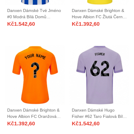
Danxen Dámské Tvé Jméno
Danxen Dámské Brighton &
#0 Modrá Bílá Domů
Hove Albion FC Žlutá Černá
Hráčské Dresy 2025/26 Dres
Brankář Dresy 2025/26 Dres
Kč
1.542,60
Kč
1.392,60
Danxen Dámské Brighton &
Danxen Dámské Hugo
Hove Albion FC Oranžová
Fisher #62 Taro Fialová Bílá
Černá Brankář Dresy
Daleko Hráčské Dresy
Kč
1.392,60
Kč
1.542,60
2025/26 Dres
2025/26 Dres