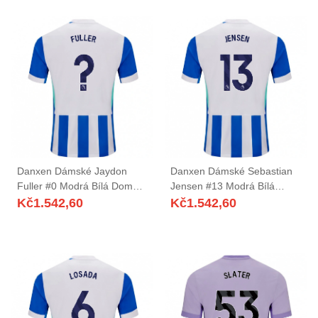
Danxen Dámské Jaydon
Danxen Dámské Sebastian
Fuller #0 Modrá Bílá Domů
Jensen #13 Modrá Bílá
Hráčské Dresy 2025/26 Dres
Domů Hráčské Dresy
Kč
1.542,60
Kč
1.542,60
2025/26 Dres