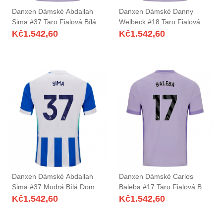
Danxen Dámské Abdallah
Danxen Dámské Danny
Sima #37 Taro Fialová Bílá
Welbeck #18 Taro Fialová
Daleko Hráčské Dresy
Bílá Daleko Hráčské Dresy
Kč
1.542,60
Kč
1.542,60
2025/26 Dres
2025/26 Dres
Danxen Dámské Abdallah
Danxen Dámské Carlos
Sima #37 Modrá Bílá Domů
Baleba #17 Taro Fialová Bílá
Hráčské Dresy 2025/26 Dres
Daleko Hráčské Dresy
Kč
1.542,60
Kč
1.542,60
2025/26 Dres