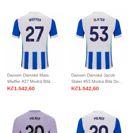
Danxen Dámské Mats
Danxen Dámské Jacob
Wieffer #27 Modrá Bílá
Slater #53 Modrá Bílá Domů
Domů Hráčské Dresy
Hráčské Dresy 2025/26 Dres
Kč
1.542,60
Kč
1.542,60
2025/26 Dres