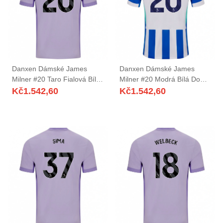
Danxen Dámské James
Danxen Dámské James
Milner #20 Taro Fialová Bílá
Milner #20 Modrá Bílá Domů
Daleko Hráčské Dresy
Hráčské Dresy 2025/26 Dres
Kč
1.542,60
Kč
1.542,60
2025/26 Dres