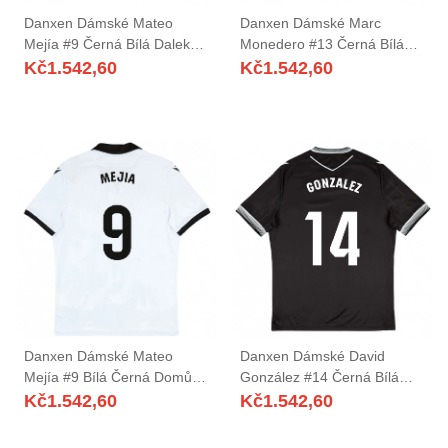
Danxen Dámské Mateo
Danxen Dámské Marc
Mejía #9 Černá Bílá Daleko
Monedero #13 Černá Bílá
Hráčské Dresy 2025/26 Dres
Daleko Hráčské Dresy
Kč
1.542,60
Kč
1.542,60
2025/26 Dres
Danxen Dámské Mateo
Danxen Dámské David
Mejía #9 Bílá Černá Domů
González #14 Černá Bílá
Hráčské Dresy 2025/26 Dres
Daleko Hráčské Dresy
Kč
1.542,60
Kč
1.542,60
2025/26 Dres