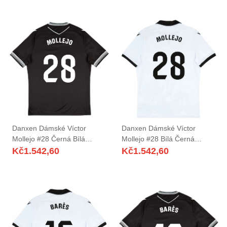
Danxen Dámské Víctor
Danxen Dámské Víctor
Mollejo #28 Černá Bílá
Mollejo #28 Bílá Černá
Daleko Hráčské Dresy
Domů Hráčské Dresy
Kč
1.542,60
Kč
1.542,60
2025/26 Dres
2025/26 Dres