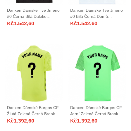
Danxen Dámské Tvé Jméno
Danxen Dámské Tvé Jméno
#0 Černá Bílá Daleko
#0 Bílá Černá Domů
Hráčské Dresy 2025/26 Dres
Hráčské Dresy 2025/26 Dres
Kč
1.542,60
Kč
1.542,60
Danxen Dámské Burgos CF
Danxen Dámské Burgos CF
Žlutá Zelená Černá Brankář
Jarní Zelená Černá Brankář
Dresy 2025/26 Dres
Dresy 2025/26 Dres
Kč
1.392,60
Kč
1.392,60