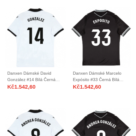
Danxen Dámské David
Danxen Dámské Marcelo
González #14 Bílá Černá
Expósito #33 Černá Bílá
Domů Hráčské Dresy
Daleko Hráčské Dresy
Kč
1.542,60
Kč
1.542,60
2025/26 Dres
2025/26 Dres