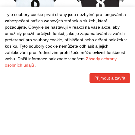
Tyto soubory cookie první strany jsou nezbytné pro fungování a
zabezpečení našich webových stránek a služeb, které
požadujete. Obvykle se nastavují v reakci na vaše akce, aby
umožnily použití určitých funkcí, jako je zapamatování si vašich
Danxen Dámské Andrea
Danxen Dámské Andrea
preferencí pro soubory cookie, přihlášení nebo držení položek v
González #8 Bílá Černá
González #8 Černá Bílá
košíku. Tyto soubory cookie nemůžete odhlásit a jejich
Domů Hráčské Dresy
Daleko Hráčské Dresy
Kč
1.542,60
Kč
1.542,60
zablokování prostřednictvím prohlížeče může ovlivnit funkčnost
2025/26 Dres
2025/26 Dres
webu. Další informace naleznete v našem
Zásady ochrany
osobních údajů
.
Přijmout a zavřít