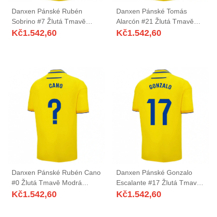
Danxen Pánské Rubén
Danxen Pánské Tomás
Sobrino #7 Žlutá Tmavě
Alarcón #21 Žlutá Tmavě
Modrá Domů Hráčské Dresy
Modrá Domů Hráčské Dresy
Kč
1.542,60
Kč
1.542,60
2025/26 Dres
2025/26 Dres
Danxen Pánské Rubén Cano
Danxen Pánské Gonzalo
#0 Žlutá Tmavě Modrá
Escalante #17 Žlutá Tmavě
Domů Hráčské Dresy
Modrá Domů Hráčské Dresy
Kč
1.542,60
Kč
1.542,60
2025/26 Dres
2025/26 Dres