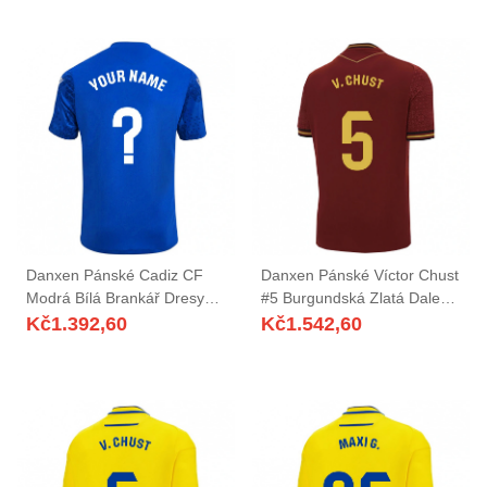
Danxen Pánské Cadiz CF
Danxen Pánské Víctor Chust
Modrá Bílá Brankář Dresy
#5 Burgundská Zlatá Daleko
2025/26 Dres
Hráčské Dresy 2025/26 Dres
Kč
1.392,60
Kč
1.542,60