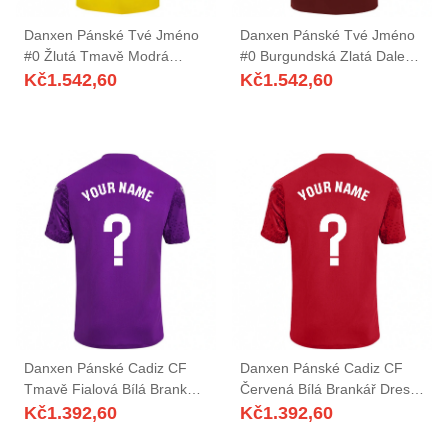
Danxen Pánské Tvé Jméno
Danxen Pánské Tvé Jméno
#0 Žlutá Tmavě Modrá
#0 Burgundská Zlatá Daleko
Domů Hráčské Dresy
Hráčské Dresy 2025/26 Dres
Kč
1.542,60
Kč
1.542,60
2025/26 Dres
Danxen Pánské Cadiz CF
Danxen Pánské Cadiz CF
Tmavě Fialová Bílá Brankář
Červená Bílá Brankář Dresy
Dresy 2025/26 Dres
2025/26 Dres
Kč
1.392,60
Kč
1.392,60