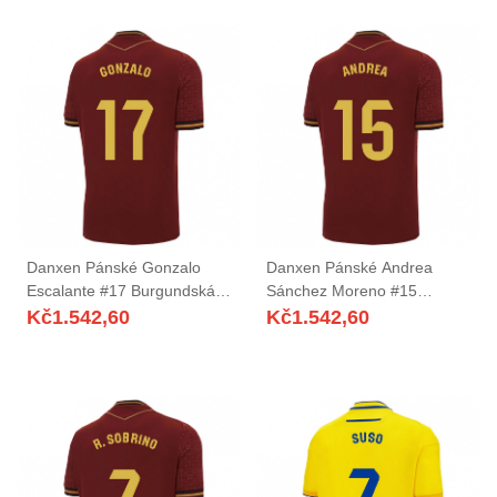
Danxen Pánské Gonzalo
Danxen Pánské Andrea
Escalante #17 Burgundská
Sánchez Moreno #15
Zlatá Daleko Hráčské Dresy
Burgundská Zlatá Daleko
Kč
1.542,60
Kč
1.542,60
2025/26 Dres
Hráčské Dresy 2025/26 Dres