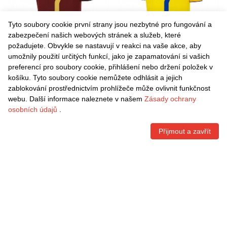
Tyto soubory cookie první strany jsou nezbytné pro fungování a
zabezpečení našich webových stránek a služeb, které
požadujete. Obvykle se nastavují v reakci na vaše akce, aby
umožnily použití určitých funkcí, jako je zapamatování si vašich
Danxen Pánské Rubén
Danxen Pánské Suso #7
preferencí pro soubory cookie, přihlášení nebo držení položek v
Sobrino #7 Burgundská
Žlutá Tmavě Modrá Domů
košíku. Tyto soubory cookie nemůžete odhlásit a jejich
Zlatá Daleko Hráčské Dresy
Hráčské Dresy 2025/26 Dres
Kč
1.542,60
Kč
1.542,60
zablokování prostřednictvím prohlížeče může ovlivnit funkčnost
2025/26 Dres
webu. Další informace naleznete v našem
Zásady ochrany
osobních údajů
.
Přijmout a zavřít