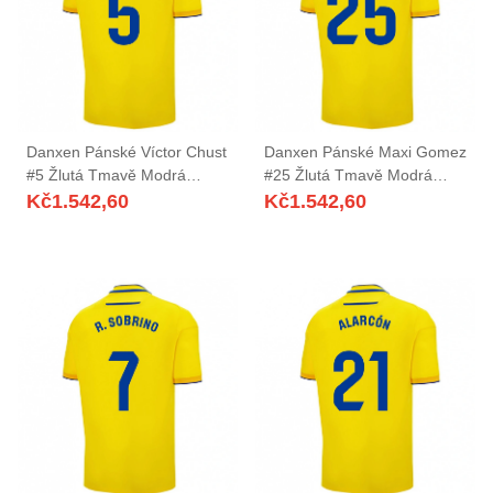
Danxen Pánské Víctor Chust
Danxen Pánské Maxi Gomez
#5 Žlutá Tmavě Modrá
#25 Žlutá Tmavě Modrá
Domů Hráčské Dresy
Domů Hráčské Dresy
Kč
1.542,60
Kč
1.542,60
2025/26 Dres
2025/26 Dres