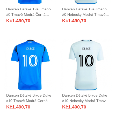
Danxen Dětské Tvé Jméno
Danxen Dětské Tvé Jméno
#0 Tmavě Modrá Černá
#0 Nebesky Modrá Tmavě
Domů Hráčské Dresy
Modrá Daleko Hráčské
Kč
1.490,70
Kč
1.490,70
2025/26 Dres
Dresy 2025/26 Dres
Danxen Dětské Bryce Duke
Danxen Dětské Bryce Duke
#10 Tmavě Modrá Černá
#10 Nebesky Modrá Tmavě
Domů Hráčské Dresy
Modrá Daleko Hráčské
Kč
1.490,70
Kč
1.490,70
2025/26 Dres
Dresy 2025/26 Dres