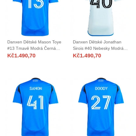
Danxen Dětské Mason Toye
Danxen Dětské Jonathan
#13 Tmavě Modrá Černá
Sirois #40 Nebesky Modrá
Domů Hráčské Dresy
Tmavě Modrá Daleko
Kč
1.490,70
Kč
1.490,70
2025/26 Dres
Hráčské Dresy 2025/26 Dres