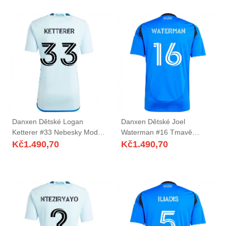
Danxen Dětské Logan
Danxen Dětské Joel
Ketterer #33 Nebesky Modrá
Waterman #16 Tmavě
Tmavě Modrá Daleko
Modrá Černá Domů Hráčské
Kč
1.490,70
Kč
1.490,70
Hráčské Dresy 2025/26 Dres
Dresy 2025/26 Dres