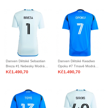
Danxen Dětské Sebastian
Danxen Dětské Kwadwo
Breza #1 Nebesky Modrá
Opoku #7 Tmavě Modrá
Tmavě Modrá Daleko
Černá Domů Hráčské Dresy
Kč
1.490,70
Kč
1.490,70
Hráčské Dresy 2025/26 Dres
2025/26 Dres