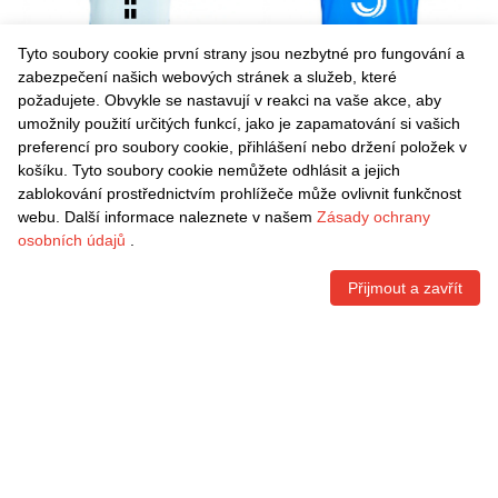
Tyto soubory cookie první strany jsou nezbytné pro fungování a
zabezpečení našich webových stránek a služeb, které
požadujete. Obvykle se nastavují v reakci na vaše akce, aby
umožnily použití určitých funkcí, jako je zapamatování si vašich
Danxen Dětské Josh
Danxen Dětské Ilias Iliadis
preferencí pro soubory cookie, přihlášení nebo držení položek v
Nteziryayo #0 Nebesky
#5 Tmavě Modrá Černá
košíku. Tyto soubory cookie nemůžete odhlásit a jejich
Modrá Tmavě Modrá Daleko
Domů Hráčské Dresy
Kč
1.490,70
Kč
1.490,70
zablokování prostřednictvím prohlížeče může ovlivnit funkčnost
Hráčské Dresy 2025/26 Dres
2025/26 Dres
webu. Další informace naleznete v našem
Zásady ochrany
osobních údajů
.
Přijmout a zavřít