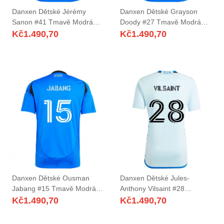
Danxen Dětské Jérémy
Danxen Dětské Grayson
Sanon #41 Tmavě Modrá
Doody #27 Tmavě Modrá
Černá Domů Hráčské Dresy
Černá Domů Hráčské Dresy
Kč
1.490,70
Kč
1.490,70
2025/26 Dres
2025/26 Dres
Danxen Dětské Ousman
Danxen Dětské Jules-
Jabang #15 Tmavě Modrá
Anthony Vilsaint #28
Černá Domů Hráčské Dresy
Nebesky Modrá Tmavě
Kč
1.490,70
Kč
1.490,70
2025/26 Dres
Modrá Daleko Hráčské
Dresy 2025/26 Dres