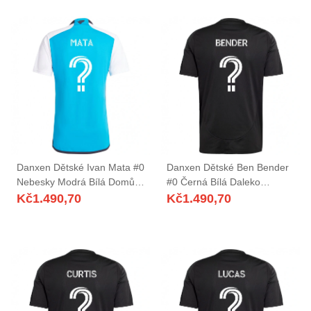
Danxen Dětské Ivan Mata #0
Danxen Dětské Ben Bender
Nebesky Modrá Bílá Domů
#0 Černá Bílá Daleko
Hráčské Dresy 2025/26 Dres
Hráčské Dresy 2025/26 Dres
Kč
1.490,70
Kč
1.490,70