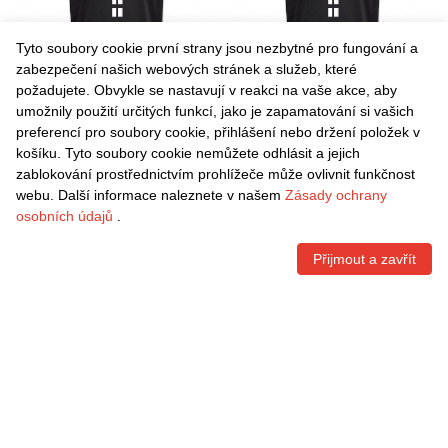
Tyto soubory cookie první strany jsou nezbytné pro fungování a
zabezpečení našich webových stránek a služeb, které
požadujete. Obvykle se nastavují v reakci na vaše akce, aby
umožnily použití určitých funkcí, jako je zapamatování si vašich
Danxen Dětské Ethan Curtis
Danxen Dětské Amare
preferencí pro soubory cookie, přihlášení nebo držení položek v
#0 Černá Bílá Daleko
Lucas #0 Černá Bílá Daleko
košíku. Tyto soubory cookie nemůžete odhlásit a jejich
Hráčské Dresy 2025/26 Dres
Hráčské Dresy 2025/26 Dres
Kč
1.490,70
Kč
1.490,70
zablokování prostřednictvím prohlížeče může ovlivnit funkčnost
webu. Další informace naleznete v našem
Zásady ochrany
osobních údajů
.
Přijmout a zavřít