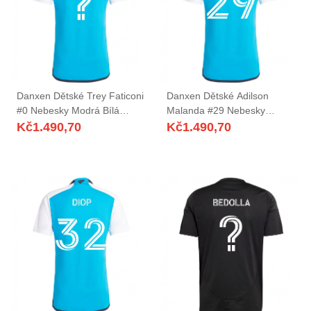
Danxen Dětské Trey Faticoni
Danxen Dětské Adilson
#0 Nebesky Modrá Bílá
Malanda #29 Nebesky
Domů Hráčské Dresy
Modrá Bílá Domů Hráčské
Kč
1.490,70
Kč
1.490,70
2025/26 Dres
Dresy 2025/26 Dres