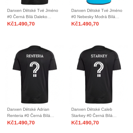
Danxen Dětské Tvé Jméno
Danxen Dětské Tvé Jméno
#0 Černá Bílá Daleko
#0 Nebesky Modrá Bílá
Hráčské Dresy 2025/26 Dres
Domů Hráčské Dresy
Kč
1.490,70
Kč
1.490,70
2025/26 Dres
Danxen Dětské Adrian
Danxen Dětské Caleb
Renteria #0 Černá Bílá
Starkey #0 Černá Bílá
Daleko Hráčské Dresy
Daleko Hráčské Dresy
Kč
1.490,70
Kč
1.490,70
2025/26 Dres
2025/26 Dres