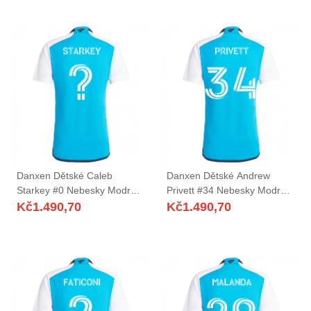
Danxen Dětské Caleb
Danxen Dětské Andrew
Starkey #0 Nebesky Modrá
Privett #34 Nebesky Modrá
Bílá Domů Hráčské Dresy
Bílá Domů Hráčské Dresy
Kč
1.490,70
Kč
1.490,70
2025/26 Dres
2025/26 Dres