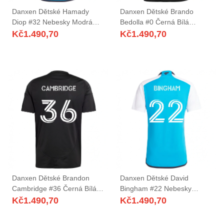
Danxen Dětské Hamady
Danxen Dětské Brando
Diop #32 Nebesky Modrá
Bedolla #0 Černá Bílá
Bílá Domů Hráčské Dresy
Daleko Hráčské Dresy
Kč
1.490,70
Kč
1.490,70
2025/26 Dres
2025/26 Dres
Danxen Dětské Brandon
Danxen Dětské David
Cambridge #36 Černá Bílá
Bingham #22 Nebesky
Daleko Hráčské Dresy
Modrá Bílá Domů Hráčské
Kč
1.490,70
Kč
1.490,70
2025/26 Dres
Dresy 2025/26 Dres