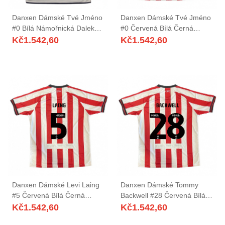
Danxen Dámské Tvé Jméno
Danxen Dámské Tvé Jméno
#0 Bílá Námořnická Daleko
#0 Červená Bílá Černá
Hráčské Dresy 2025/26 Dres
Domů Hráčské Dresy
Kč
1.542,60
Kč
1.542,60
2025/26 Dres
Danxen Dámské Levi Laing
Danxen Dámské Tommy
#5 Červená Bílá Černá
Backwell #28 Červená Bílá
Domů Hráčské Dresy
Černá Domů Hráčské Dresy
Kč
1.542,60
Kč
1.542,60
2025/26 Dres
2025/26 Dres