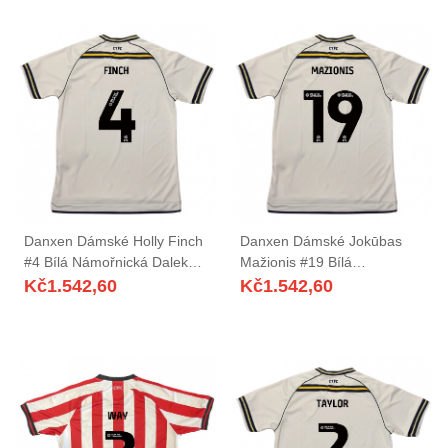
Danxen Dámské Holly Finch
Danxen Dámské Jokūbas
#4 Bílá Námořnická Daleko
Mažionis #19 Bílá
Hráčské Dresy 2025/26 Dres
Námořnická Daleko Hráčské
Kč
1.542,60
Kč
1.542,60
Dresy 2025/26 Dres