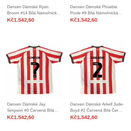
Danxen Dámské Ryan
Danxen Dámské Phoebie
Broom #14 Bílá Námořnická
Poole #9 Bílá Námořnická
Daleko Hráčské Dresy
Daleko Hráčské Dresy
Kč
1.542,60
Kč
1.542,60
2025/26 Dres
2025/26 Dres
Danxen Dámské Jay
Danxen Dámské Arkell Jude-
Simpson #0 Červená Bílá
Boyd #2 Červená Bílá Černá
Černá Domů Hráčské Dresy
Domů Hráčské Dresy
Kč
1.542,60
Kč
1.542,60
2025/26 Dres
2025/26 Dres