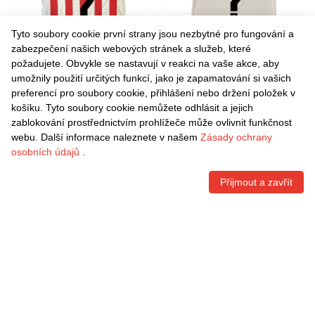
Tyto soubory cookie první strany jsou nezbytné pro fungování a
zabezpečení našich webových stránek a služeb, které
požadujete. Obvykle se nastavují v reakci na vaše akce, aby
umožnily použití určitých funkcí, jako je zapamatování si vašich
Danxen Dámské Tom Way
Danxen Dámské Alfie Taylor
preferencí pro soubory cookie, přihlášení nebo držení položek v
#0 Červená Bílá Černá
#0 Bílá Námořnická Daleko
košíku. Tyto soubory cookie nemůžete odhlásit a jejich
Domů Hráčské Dresy
Hráčské Dresy 2025/26 Dres
Kč
1.542,60
Kč
1.542,60
zablokování prostřednictvím prohlížeče může ovlivnit funkčnost
2025/26 Dres
webu. Další informace naleznete v našem
Zásady ochrany
osobních údajů
.
Přijmout a zavřít