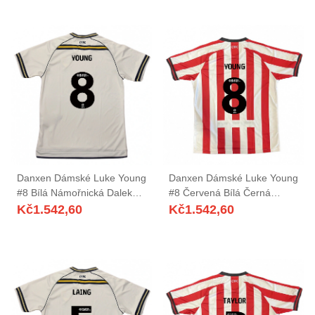
Danxen Dámské Luke Young
Danxen Dámské Luke Young
#8 Bílá Námořnická Daleko
#8 Červená Bílá Černá
Hráčské Dresy 2025/26 Dres
Domů Hráčské Dresy
Kč
1.542,60
Kč
1.542,60
2025/26 Dres