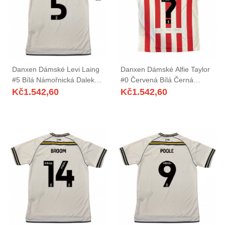
Danxen Dámské Levi Laing
Danxen Dámské Alfie Taylor
#5 Bílá Námořnická Daleko
#0 Červená Bílá Černá
Hráčské Dresy 2025/26 Dres
Domů Hráčské Dresy
Kč
1.542,60
Kč
1.542,60
2025/26 Dres