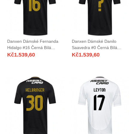
Danxen Dámské Fernanda
Danxen Dámské Danilo
Hidalgo #16 Černá Bílá
Saavedra #0 Černá Bílá
Daleko Hráčské Dresy
Daleko Hráčské Dresy
Kč
1.539,60
Kč
1.539,60
2025/26 Dres
2025/26 Dres