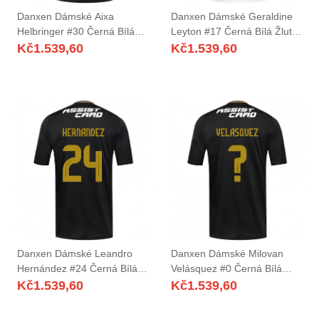
Danxen Dámské Aixa
Danxen Dámské Geraldine
Helbringer #30 Černá Bílá
Leyton #17 Černá Bílá Žlutá
Daleko Hráčské Dresy
Domů Hráčské Dresy
Kč
1.539,60
Kč
1.539,60
2025/26 Dres
2025/26 Dres
Danxen Dámské Leandro
Danxen Dámské Milovan
Hernández #24 Černá Bílá
Velásquez #0 Černá Bílá
Daleko Hráčské Dresy
Daleko Hráčské Dresy
Kč
1.539,60
Kč
1.539,60
2025/26 Dres
2025/26 Dres