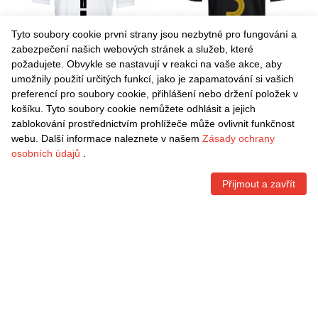
Tyto soubory cookie první strany jsou nezbytné pro fungování a
zabezpečení našich webových stránek a služeb, které
požadujete. Obvykle se nastavují v reakci na vaše akce, aby
umožnily použití určitých funkcí, jako je zapamatování si vašich
Danxen Dámské Ivan
Danxen Dámské Leonardo
preferencí pro soubory cookie, přihlášení nebo držení položek v
Martinez #0 Černá Bílá Žlutá
Gil #5 Černá Bílá Daleko
košíku. Tyto soubory cookie nemůžete odhlásit a jejich
Domů Hráčské Dresy
Hráčské Dresy 2025/26 Dres
Kč
1.539,60
Kč
1.539,60
zablokování prostřednictvím prohlížeče může ovlivnit funkčnost
2025/26 Dres
webu. Další informace naleznete v našem
Zásady ochrany
osobních údajů
.
Přijmout a zavřít