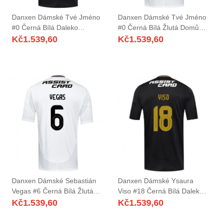
Danxen Dámské Tvé Jméno
Danxen Dámské Tvé Jméno
#0 Černá Bílá Daleko
#0 Černá Bílá Žlutá Domů
Hráčské Dresy 2025/26 Dres
Hráčské Dresy 2025/26 Dres
Kč
1.539,60
Kč
1.539,60
Danxen Dámské Sebastián
Danxen Dámské Ysaura
Vegas #6 Černá Bílá Žlutá
Viso #18 Černá Bílá Daleko
Domů Hráčské Dresy
Hráčské Dresy 2025/26 Dres
Kč
1.539,60
Kč
1.539,60
2025/26 Dres