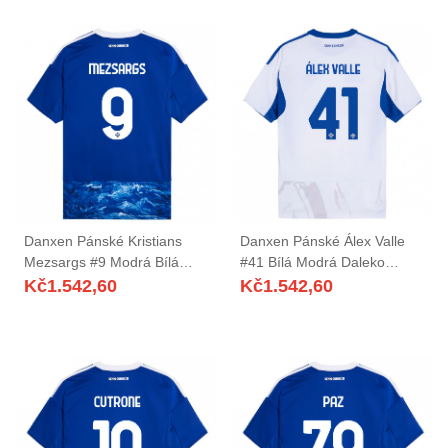
Danxen Pánské Kristians
Danxen Pánské Álex Valle
Mezsargs #9 Modrá Bílá
#41 Bílá Modrá Daleko
Domů Hráčské Dresy
Hráčské Dresy 2025/26 Dres
Kč
1.542,60
Kč
1.542,60
2025/26 Dres