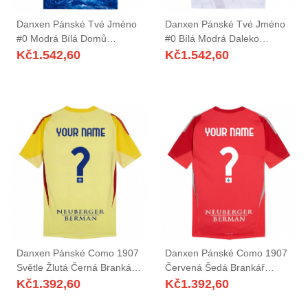
Danxen Pánské Tvé Jméno
Danxen Pánské Tvé Jméno
#0 Modrá Bílá Domů
#0 Bílá Modrá Daleko
Hráčské Dresy 2025/26 Dres
Hráčské Dresy 2025/26 Dres
Kč
1.542,60
Kč
1.542,60
Danxen Pánské Como 1907
Danxen Pánské Como 1907
Světle Žlutá Černá Brankář
Červená Šedá Brankář
Dresy 2025/26 Dres
Dresy 2025/26 Dres
Kč
1.392,60
Kč
1.392,60