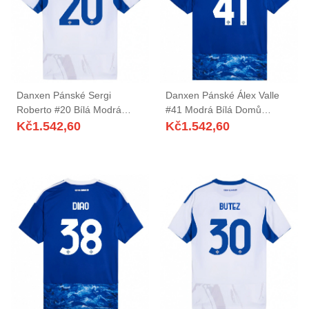
Danxen Pánské Sergi
Danxen Pánské Álex Valle
Roberto #20 Bílá Modrá
#41 Modrá Bílá Domů
Daleko Hráčské Dresy
Hráčské Dresy 2025/26 Dres
Kč
1.542,60
Kč
1.542,60
2025/26 Dres