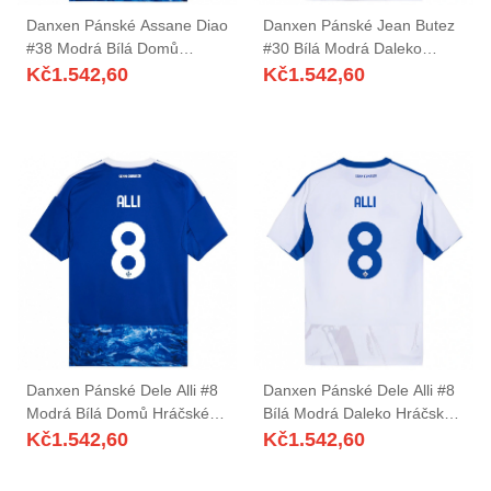
Danxen Pánské Assane Diao
Danxen Pánské Jean Butez
#38 Modrá Bílá Domů
#30 Bílá Modrá Daleko
Hráčské Dresy 2025/26 Dres
Hráčské Dresy 2025/26 Dres
Kč
1.542,60
Kč
1.542,60
Danxen Pánské Dele Alli #8
Danxen Pánské Dele Alli #8
Modrá Bílá Domů Hráčské
Bílá Modrá Daleko Hráčské
Dresy 2025/26 Dres
Dresy 2025/26 Dres
Kč
1.542,60
Kč
1.542,60