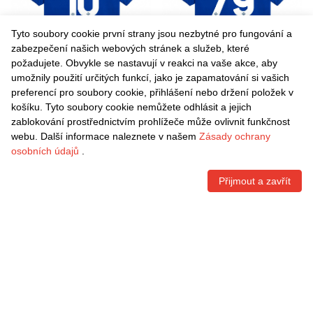
Tyto soubory cookie první strany jsou nezbytné pro fungování a
zabezpečení našich webových stránek a služeb, které
požadujete. Obvykle se nastavují v reakci na vaše akce, aby
umožnily použití určitých funkcí, jako je zapamatování si vašich
Danxen Pánské Patrick
Danxen Pánské Nico Paz
preferencí pro soubory cookie, přihlášení nebo držení položek v
Cutrone #10 Modrá Bílá
#79 Modrá Bílá Domů
košíku. Tyto soubory cookie nemůžete odhlásit a jejich
Domů Hráčské Dresy
Hráčské Dresy 2025/26 Dres
Kč
1.542,60
Kč
1.542,60
zablokování prostřednictvím prohlížeče může ovlivnit funkčnost
2025/26 Dres
webu. Další informace naleznete v našem
Zásady ochrany
osobních údajů
.
Přijmout a zavřít