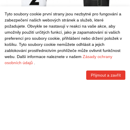
Tyto soubory cookie první strany jsou nezbytné pro fungování a
zabezpečení našich webových stránek a služeb, které
požadujete. Obvykle se nastavují v reakci na vaše akce, aby
umožnily použití určitých funkcí, jako je zapamatování si vašich
Danxen Dětské Katiuscia #2
Danxen Dětské Gil #4 Černá
preferencí pro soubory cookie, přihlášení nebo držení položek v
Bílá Černá Domů Hráčské
Bílá Daleko Hráčské Dresy
košíku. Tyto soubory cookie nemůžete odhlásit a jejich
Dresy 2025/26 Dres
2025/26 Dres
Kč
1.490,70
Kč
1.490,70
zablokování prostřednictvím prohlížeče může ovlivnit funkčnost
webu. Další informace naleznete v našem
Zásady ochrany
osobních údajů
.
Přijmout a zavřít