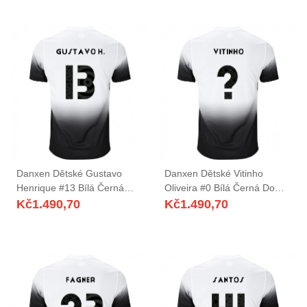
Danxen Dětské Gustavo
Danxen Dětské Vitinho
Henrique #13 Bílá Černá
Oliveira #0 Bílá Černá Domů
Domů Hráčské Dresy
Hráčské Dresy 2025/26 Dres
Kč
1.490,70
Kč
1.490,70
2025/26 Dres