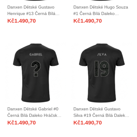
Danxen Dětské Gustavo
Danxen Dětské Hugo Souza
Henrique #13 Černá Bílá
#1 Černá Bílá Daleko
Daleko Hráčské Dresy
Hráčské Dresy 2025/26 Dres
Kč
1.490,70
Kč
1.490,70
2025/26 Dres
Danxen Dětské Gabriel #0
Danxen Dětské Gustavo
Černá Bílá Daleko Hráčské
Silva #19 Černá Bílá Daleko
Dresy 2025/26 Dres
Hráčské Dresy 2025/26 Dres
Kč
1.490,70
Kč
1.490,70