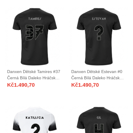
Danxen Dětské Tamires #37
Danxen Dětské Estevan #0
Černá Bílá Daleko Hráčské
Černá Bílá Daleko Hráčské
Dresy 2025/26 Dres
Dresy 2025/26 Dres
Kč
1.490,70
Kč
1.490,70