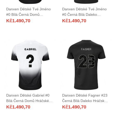
Danxen Dětské Tvé Jméno
Danxen Dětské Tvé Jméno
#0 Bílá Černá Domů
#0 Černá Bílá Daleko
Hráčské Dresy 2025/26 Dres
Hráčské Dresy 2025/26 Dres
Kč
1.490,70
Kč
1.490,70
Danxen Dětské Gabriel #0
Danxen Dětské Fagner #23
Bílá Černá Domů Hráčské
Černá Bílá Daleko Hráčské
Dresy 2025/26 Dres
Dresy 2025/26 Dres
Kč
1.490,70
Kč
1.490,70