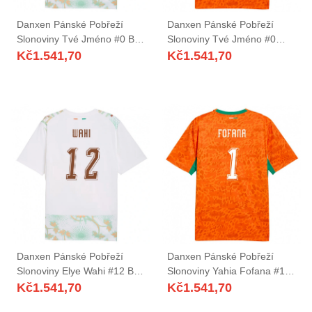
Danxen Pánské Pobřeží
Danxen Pánské Pobřeží
Slonoviny Tvé Jméno #0 Bílá
Slonoviny Tvé Jméno #0
Oranžová Zelená Daleko
Oranžová Zelená Bílá Domů
Kč
1.541,70
Kč
1.541,70
Hráčské Dresy 26-28 Dres
Hráčské Dresy 26-28 Dres
Danxen Pánské Pobřeží
Danxen Pánské Pobřeží
Slonoviny Elye Wahi #12 Bílá
Slonoviny Yahia Fofana #1
Oranžová Zelená Daleko
Oranžová Zelená Bílá Domů
Kč
1.541,70
Kč
1.541,70
Hráčské Dresy 26-28 Dres
Hráčské Dresy 26-28 Dres