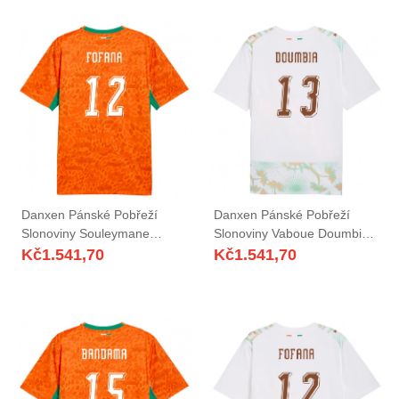
Danxen Pánské Pobřeží
Danxen Pánské Pobřeží
Slonoviny Souleymane
Slonoviny Vaboue Doumbia
Fofana #12 Oranžová
#13 Bílá Oranžová Zelená
Kč
1.541,70
Kč
1.541,70
Zelená Bílá Domů Hráčské
Daleko Hráčské Dresy 26-28
Dresy 26-28 Dres
Dres