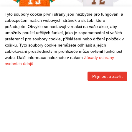
Tyto soubory cookie první strany jsou nezbytné pro fungování a
zabezpečení našich webových stránek a služeb, které
požadujete. Obvykle se nastavují v reakci na vaše akce, aby
umožnily použití určitých funkcí, jako je zapamatování si vašich
Danxen Pánské Pobřeží
Danxen Pánské Pobřeží
preferencí pro soubory cookie, přihlášení nebo držení položek v
Slonoviny Gilbert Bandama
Slonoviny Souleymane
košíku. Tyto soubory cookie nemůžete odhlásit a jejich
#15 Oranžová Zelená Bílá
Fofana #12 Bílá Oranžová
Kč
1.541,70
Kč
1.541,70
zablokování prostřednictvím prohlížeče může ovlivnit funkčnost
Domů Hráčské Dresy 26-28
Zelená Daleko Hráčské
webu. Další informace naleznete v našem
Zásady ochrany
Dres
Dresy 26-28 Dres
osobních údajů
.
Přijmout a zavřít