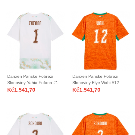
Danxen Pánské Pobřeží
Danxen Pánské Pobřeží
Slonoviny Yahia Fofana #1
Slonoviny Elye Wahi #12
Bílá Oranžová Zelená
Oranžová Zelená Bílá Domů
Kč
1.541,70
Kč
1.541,70
Daleko Hráčské Dresy 26-28
Hráčské Dresy 26-28 Dres
Dres