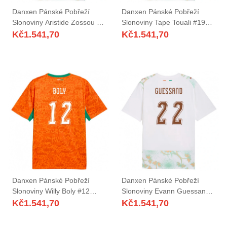
Danxen Pánské Pobřeží
Danxen Pánské Pobřeží
Slonoviny Aristide Zossou #9
Slonoviny Tape Touali #19
Bílá Oranžová Zelená
Bílá Oranžová Zelená
Kč
1.541,70
Kč
1.541,70
Daleko Hráčské Dresy 26-28
Daleko Hráčské Dresy 26-28
Dres
Dres
Danxen Pánské Pobřeží
Danxen Pánské Pobřeží
Slonoviny Willy Boly #12
Slonoviny Evann Guessand
Oranžová Zelená Bílá Domů
#22 Bílá Oranžová Zelená
Kč
1.541,70
Kč
1.541,70
Hráčské Dresy 26-28 Dres
Daleko Hráčské Dresy 26-28
Dres