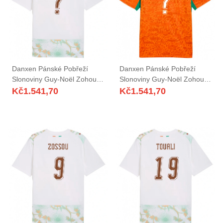
Danxen Pánské Pobřeží
Danxen Pánské Pobřeží
Slonoviny Guy-Noël Zohouri
Slonoviny Guy-Noël Zohouri
#0 Bílá Oranžová Zelená
#0 Oranžová Zelená Bílá
Kč
1.541,70
Kč
1.541,70
Daleko Hráčské Dresy 26-28
Domů Hráčské Dresy 26-28
Dres
Dres