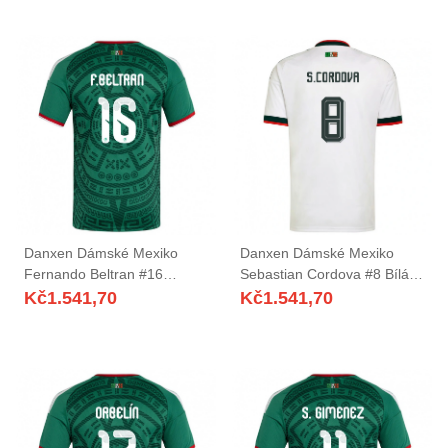
Danxen Dámské Mexiko
Danxen Dámské Mexiko
Fernando Beltran #16
Sebastian Cordova #8 Bílá
Zelená Bílá Červená Domů
Vínová Zelená Daleko
Kč
1.541,70
Kč
1.541,70
Hráčské Dresy 26-28 Dres
Hráčské Dresy 26-28 Dres