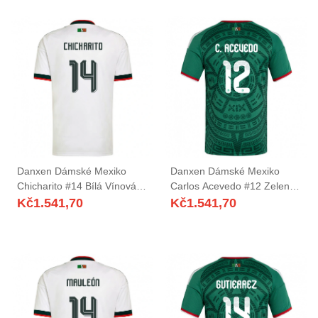
Danxen Dámské Mexiko
Danxen Dámské Mexiko
Chicharito #14 Bílá Vínová
Carlos Acevedo #12 Zelená
Zelená Daleko Hráčské
Bílá Červená Domů Hráčské
Kč
1.541,70
Kč
1.541,70
Dresy 26-28 Dres
Dresy 26-28 Dres