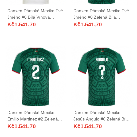
Danxen Dámské Mexiko Tvé
Danxen Dámské Mexiko Tvé
Jméno #0 Bílá Vínová
Jméno #0 Zelená Bílá
Zelená Daleko Hráčské
Červená Domů Hráčské
Kč
1.541,70
Kč
1.541,70
Dresy 26-28 Dres
Dresy 26-28 Dres
Danxen Dámské Mexiko
Danxen Dámské Mexiko
Emilio Martinez #2 Zelená
Jesús Angulo #0 Zelená Bílá
Bílá Červená Domů Hráčské
Červená Domů Hráčské
Kč
1.541,70
Kč
1.541,70
Dresy 26-28 Dres
Dresy 26-28 Dres