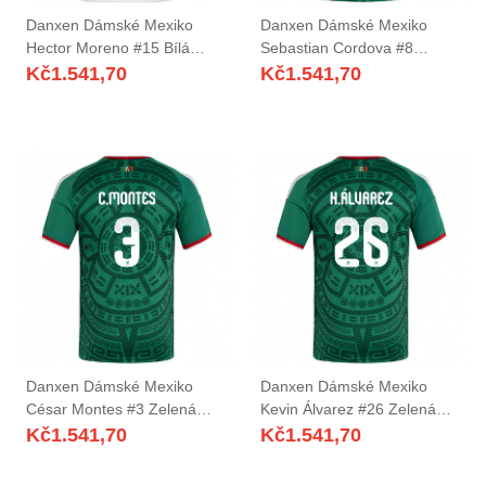
Danxen Dámské Mexiko
Danxen Dámské Mexiko
Hector Moreno #15 Bílá
Sebastian Cordova #8
Vínová Zelená Daleko
Zelená Bílá Červená Domů
Kč
1.541,70
Kč
1.541,70
Hráčské Dresy 26-28 Dres
Hráčské Dresy 26-28 Dres
Danxen Dámské Mexiko
Danxen Dámské Mexiko
César Montes #3 Zelená
Kevin Álvarez #26 Zelená
Bílá Červená Domů Hráčské
Bílá Červená Domů Hráčské
Kč
1.541,70
Kč
1.541,70
Dresy 26-28 Dres
Dresy 26-28 Dres