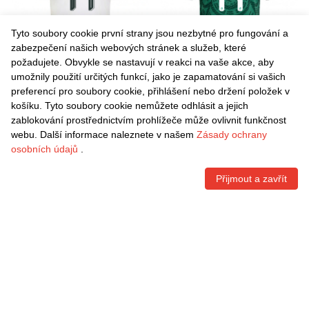
Tyto soubory cookie první strany jsou nezbytné pro fungování a
zabezpečení našich webových stránek a služeb, které
požadujete. Obvykle se nastavují v reakci na vaše akce, aby
umožnily použití určitých funkcí, jako je zapamatování si vašich
Danxen Dámské Mexiko
Danxen Dámské Mexiko
preferencí pro soubory cookie, přihlášení nebo držení položek v
Natalia Mauleon #14 Bílá
Erick Gutierrez #14 Zelená
košíku. Tyto soubory cookie nemůžete odhlásit a jejich
Vínová Zelená Daleko
Bílá Červená Domů Hráčské
Kč
1.541,70
Kč
1.541,70
zablokování prostřednictvím prohlížeče může ovlivnit funkčnost
Hráčské Dresy 26-28 Dres
Dresy 26-28 Dres
webu. Další informace naleznete v našem
Zásady ochrany
osobních údajů
.
Přijmout a zavřít