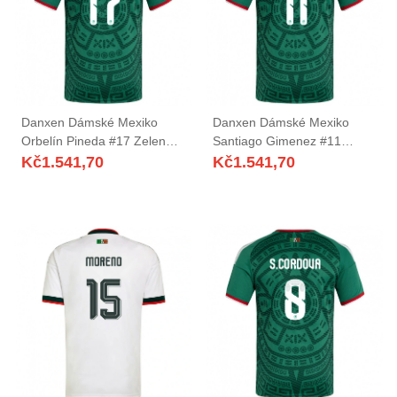
Danxen Dámské Mexiko
Danxen Dámské Mexiko
Orbelín Pineda #17 Zelená
Santiago Gimenez #11
Bílá Červená Domů Hráčské
Zelená Bílá Červená Domů
Kč
1.541,70
Kč
1.541,70
Dresy 26-28 Dres
Hráčské Dresy 26-28 Dres