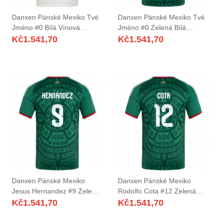
Danxen Pánské Mexiko Tvé
Danxen Pánské Mexiko Tvé
Jméno #0 Bílá Vínová
Jméno #0 Zelená Bílá
Zelená Daleko Hráčské
Červená Domů Hráčské
Kč
1.541,70
Kč
1.541,70
Dresy 26-28 Dres
Dresy 26-28 Dres
Danxen Pánské Mexiko
Danxen Pánské Mexiko
Jesus Hernandez #9 Zelená
Rodolfo Cota #12 Zelená
Bílá Červená Domů Hráčské
Bílá Červená Domů Hráčské
Kč
1.541,70
Kč
1.541,70
Dresy 26-28 Dres
Dresy 26-28 Dres