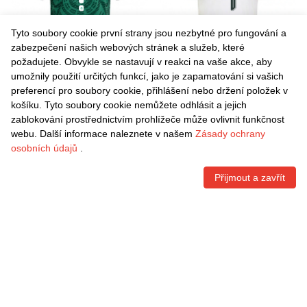
Tyto soubory cookie první strany jsou nezbytné pro fungování a
zabezpečení našich webových stránek a služeb, které
požadujete. Obvykle se nastavují v reakci na vaše akce, aby
umožnily použití určitých funkcí, jako je zapamatování si vašich
Danxen Pánské Mexiko Juan
Danxen Pánské Mexiko Noé
preferencí pro soubory cookie, přihlášení nebo držení položek v
Garza #0 Zelená Bílá
Mota #7 Bílá Vínová Zelená
košíku. Tyto soubory cookie nemůžete odhlásit a jejich
Červená Domů Hráčské
Daleko Hráčské Dresy 26-28
Kč
1.541,70
Kč
1.541,70
zablokování prostřednictvím prohlížeče může ovlivnit funkčnost
Dresy 26-28 Dres
Dres
webu. Další informace naleznete v našem
Zásady ochrany
osobních údajů
.
Přijmout a zavřít