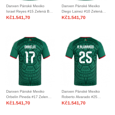
Danxen Pánské Mexiko
Danxen Pánské Mexiko
Israel Reyes #15 Zelená Bílá
Diego Lainez #10 Zelená
Červená Domů Hráčské
Bílá Červená Domů Hráčské
Kč
1.541,70
Kč
1.541,70
Dresy 26-28 Dres
Dresy 26-28 Dres
Danxen Pánské Mexiko
Danxen Pánské Mexiko
Orbelín Pineda #17 Zelená
Roberto Alvarado #25
Bílá Červená Domů Hráčské
Zelená Bílá Červená Domů
Kč
1.541,70
Kč
1.541,70
Dresy 26-28 Dres
Hráčské Dresy 26-28 Dres