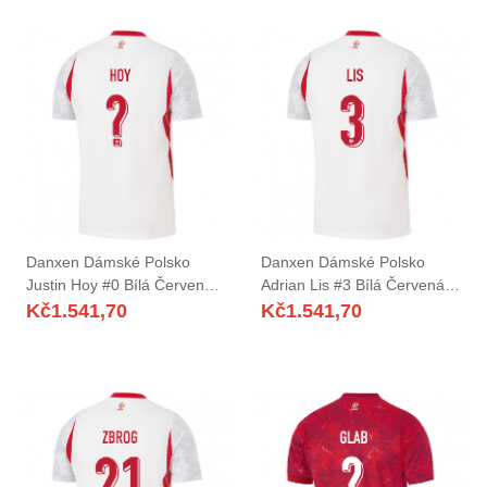
Danxen Dámské Polsko
Danxen Dámské Polsko
Justin Hoy #0 Bílá Červená
Adrian Lis #3 Bílá Červená
Šedá Domů Hráčské Dresy
Šedá Domů Hráčské Dresy
Kč
1.541,70
Kč
1.541,70
26-28 Dres
26-28 Dres