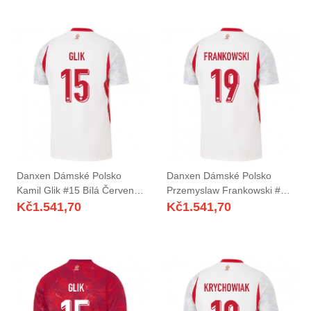
Danxen Dámské Polsko
Danxen Dámské Polsko
Kamil Glik #15 Bílá Červená
Przemyslaw Frankowski #19
Šedá Domů Hráčské Dresy
Bílá Červená Šedá Domů
Kč
1.541,70
Kč
1.541,70
26-28 Dres
Hráčské Dresy 26-28 Dres