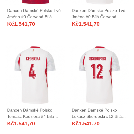
Danxen Dámské Polsko Tvé
Danxen Dámské Polsko Tvé
Jméno #0 Červená Bílá
Jméno #0 Bílá Červená
Daleko Hráčské Dresy 26-28
Šedá Domů Hráčské Dresy
Kč
1.541,70
Kč
1.541,70
Dres
26-28 Dres
Danxen Dámské Polsko
Danxen Dámské Polsko
Tomasz Kedziora #4 Bílá
Lukasz Skorupski #12 Bílá
Červená Šedá Domů
Červená Šedá Domů
Kč
1.541,70
Kč
1.541,70
Hráčské Dresy 26-28 Dres
Hráčské Dresy 26-28 Dres