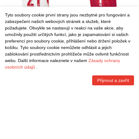
Tyto soubory cookie první strany jsou nezbytné pro fungování a
zabezpečení našich webových stránek a služeb, které
požadujete. Obvykle se nastavují v reakci na vaše akce, aby
umožnily použití určitých funkcí, jako je zapamatování si vašich
Danxen Dámské Polsko
Danxen Dámské Polsko Jan
preferencí pro soubory cookie, přihlášení nebo držení položek v
Jakub Zbróg #21 Bílá
Glab #0 Červená Bílá Daleko
košíku. Tyto soubory cookie nemůžete odhlásit a jejich
Červená Šedá Domů
Hráčské Dresy 26-28 Dres
Kč
1.541,70
Kč
1.541,70
zablokování prostřednictvím prohlížeče může ovlivnit funkčnost
Hráčské Dresy 26-28 Dres
webu. Další informace naleznete v našem
Zásady ochrany
osobních údajů
.
Přijmout a zavřít