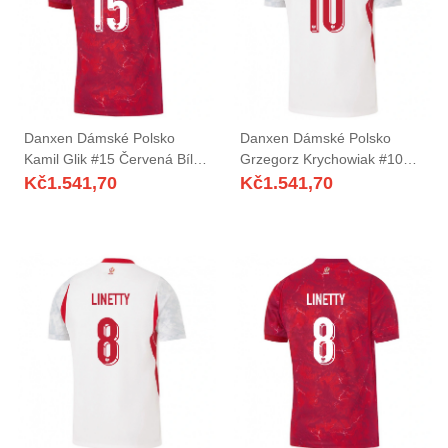
Danxen Dámské Polsko
Danxen Dámské Polsko
Kamil Glik #15 Červená Bílá
Grzegorz Krychowiak #10
Daleko Hráčské Dresy 26-28
Bílá Červená Šedá Domů
Kč
1.541,70
Kč
1.541,70
Dres
Hráčské Dresy 26-28 Dres