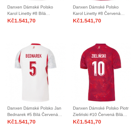
Danxen Dámské Polsko
Danxen Dámské Polsko
Karol Linetty #8 Bílá
Karol Linetty #8 Červená
Červená Šedá Domů
Bílá Daleko Hráčské Dresy
Kč
1.541,70
Kč
1.541,70
Hráčské Dresy 26-28 Dres
26-28 Dres
Danxen Dámské Polsko Jan
Danxen Dámské Polsko Piotr
Bednarek #5 Bílá Červená
Zieliński #10 Červená Bílá
Šedá Domů Hráčské Dresy
Daleko Hráčské Dresy 26-28
Kč
1.541,70
Kč
1.541,70
26-28 Dres
Dres