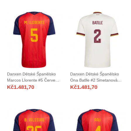
Dres
Danxen Dětské Španělsko
Danxen Dětské Španělsko
Marcos Llorente #5 Červená
Ona Batlle #2 Smetanová
Námořnická Žlutá Domů
Vínová Daleko Hráčské
Kč
1.481,70
Kč
1.481,70
Hráčské Dresy 26-28 Dres
Dresy 26-28 Dres