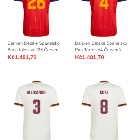
Danxen Dětské Španělsko
Danxen Dětské Španělsko
Borja Iglesias #26 Červená
Pau Torres #4 Červená
Námořnická Žlutá Domů
Námořnická Žlutá Domů
Kč
1.481,70
Kč
1.481,70
Hráčské Dresy 26-28 Dres
Hráčské Dresy 26-28 Dres