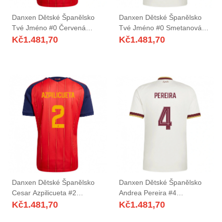
Danxen Dětské Španělsko
Danxen Dětské Španělsko
Tvé Jméno #0 Červená
Tvé Jméno #0 Smetanová
Námořnická Žlutá Domů
Vínová Daleko Hráčské
Kč
1.481,70
Kč
1.481,70
Hráčské Dresy 26-28 Dres
Dresy 26-28 Dres
Danxen Dětské Španělsko
Danxen Dětské Španělsko
Cesar Azpilicueta #2
Andrea Pereira #4
Červená Námořnická Žlutá
Smetanová Vínová Daleko
Kč
1.481,70
Kč
1.481,70
Domů Hráčské Dresy 26-28
Hráčské Dresy 26-28 Dres