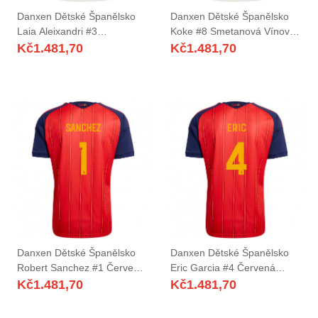
Danxen Dětské Španělsko
Danxen Dětské Španělsko
Laia Aleixandri #3
Koke #8 Smetanová Vínová
Smetanová Vínová Daleko
Daleko Hráčské Dresy 26-28
Kč
1.481,70
Kč
1.481,70
Hráčské Dresy 26-28 Dres
Dres
Danxen Dětské Španělsko
Danxen Dětské Španělsko
Robert Sanchez #1 Červená
Eric Garcia #4 Červená
Námořnická Žlutá Domů
Námořnická Žlutá Domů
Kč
1.481,70
Kč
1.481,70
Hráčské Dresy 26-28 Dres
Hráčské Dresy 26-28 Dres