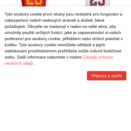
Tyto soubory cookie první strany jsou nezbytné pro fungování a
zabezpečení našich webových stránek a služeb, které
požadujete. Obvykle se nastavují v reakci na vaše akce, aby
umožnily použití určitých funkcí, jako je zapamatování si vašich
Danxen Dětské Španělsko
Danxen Dětské Španělsko
preferencí pro soubory cookie, přihlášení nebo držení položek v
Pablo Peña #23 Červená
Pablo Peña #23 Smetanová
košíku. Tyto soubory cookie nemůžete odhlásit a jejich
Námořnická Žlutá Domů
Vínová Daleko Hráčské
Kč
1.481,70
Kč
1.481,70
zablokování prostřednictvím prohlížeče může ovlivnit funkčnost
Hráčské Dresy 26-28 Dres
Dresy 26-28 Dres
webu. Další informace naleznete v našem
Zásady ochrany
osobních údajů
.
Přijmout a zavřít