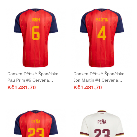
Danxen Dětské Španělsko
Danxen Dětské Španělsko
Pau Prim #6 Červená
Jon Martín #4 Červená
Námořnická Žlutá Domů
Námořnická Žlutá Domů
Kč
1.481,70
Kč
1.481,70
Hráčské Dresy 26-28 Dres
Hráčské Dresy 26-28 Dres