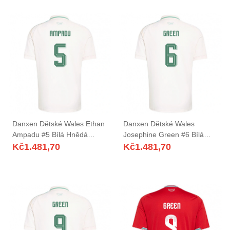
Danxen Dětské Wales Ethan
Danxen Dětské Wales
Ampadu #5 Bílá Hnědá
Josephine Green #6 Bílá
Zelená Daleko Hráčské
Hnědá Zelená Daleko
Kč
1.481,70
Kč
1.481,70
Dresy 26-28 Dres
Hráčské Dresy 26-28 Dres