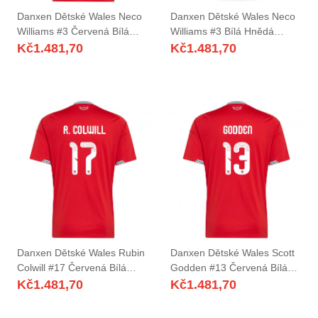
Danxen Dětské Wales Neco
Danxen Dětské Wales Neco
Williams #3 Červená Bílá
Williams #3 Bílá Hnědá
Zelená Domů Hráčské Dresy
Zelená Daleko Hráčské
Kč
1.481,70
Kč
1.481,70
26-28 Dres
Dresy 26-28 Dres
Danxen Dětské Wales Rubin
Danxen Dětské Wales Scott
Colwill #17 Červená Bílá
Godden #13 Červená Bílá
Zelená Domů Hráčské Dresy
Zelená Domů Hráčské Dresy
Kč
1.481,70
Kč
1.481,70
26-28 Dres
26-28 Dres