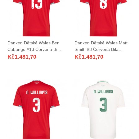
Danxen Dětské Wales Ben
Danxen Dětské Wales Matt
Cabango #13 Červená Bílá
Smith #8 Červená Bílá
Zelená Domů Hráčské Dresy
Zelená Domů Hráčské Dresy
Kč
1.481,70
Kč
1.481,70
26-28 Dres
26-28 Dres