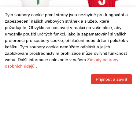
Tyto soubory cookie první strany jsou nezbytné pro fungování a
zabezpečení našich webových stránek a služeb, které
požadujete. Obvykle se nastavují v reakci na vaše akce, aby
umožnily použití určitých funkcí, jako je zapamatování si vašich
Danxen Dětské Wales
Danxen Dětské Wales
preferencí pro soubory cookie, přihlášení nebo držení položek v
Kayleigh Green #9 Bílá
Kayleigh Green #9 Červená
košíku. Tyto soubory cookie nemůžete odhlásit a jejich
Hnědá Zelená Daleko
Bílá Zelená Domů Hráčské
Kč
1.481,70
Kč
1.481,70
zablokování prostřednictvím prohlížeče může ovlivnit funkčnost
Hráčské Dresy 26-28 Dres
Dresy 26-28 Dres
webu. Další informace naleznete v našem
Zásady ochrany
osobních údajů
.
Přijmout a zavřít