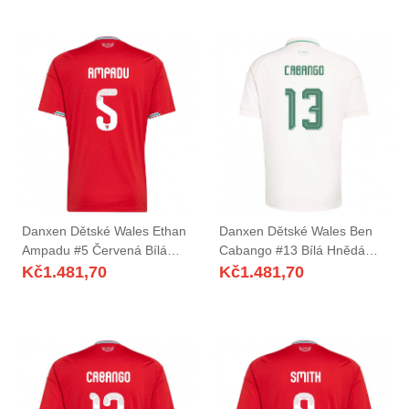
Danxen Dětské Wales Ethan
Danxen Dětské Wales Ben
Ampadu #5 Červená Bílá
Cabango #13 Bílá Hnědá
Zelená Domů Hráčské Dresy
Zelená Daleko Hráčské
Kč
1.481,70
Kč
1.481,70
26-28 Dres
Dresy 26-28 Dres