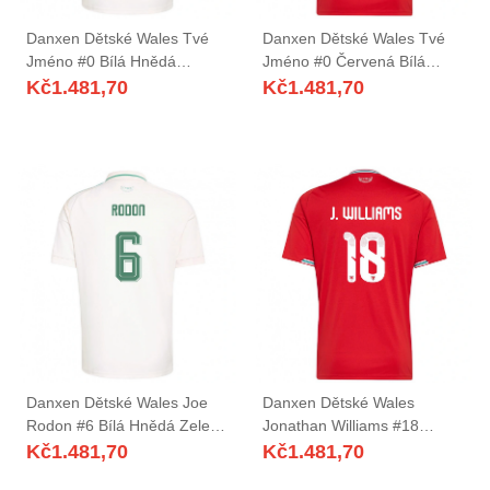
Danxen Dětské Wales Tvé
Danxen Dětské Wales Tvé
Jméno #0 Bílá Hnědá
Jméno #0 Červená Bílá
Zelená Daleko Hráčské
Zelená Domů Hráčské Dresy
Kč
1.481,70
Kč
1.481,70
Dresy 26-28 Dres
26-28 Dres
Danxen Dětské Wales Joe
Danxen Dětské Wales
Rodon #6 Bílá Hnědá Zelená
Jonathan Williams #18
Daleko Hráčské Dresy 26-28
Červená Bílá Zelená Domů
Kč
1.481,70
Kč
1.481,70
Dres
Hráčské Dresy 26-28 Dres