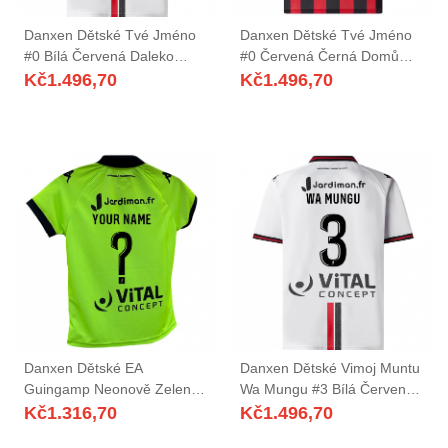
Danxen Dětské Tvé Jméno
Danxen Dětské Tvé Jméno
#0 Bílá Červená Daleko
#0 Červená Černá Domů
Hráčské Dresy 2025/26 Dres
Hráčské Dresy 2025/26 Dres
Kč
1.496,70
Kč
1.496,70
Danxen Dětské EA
Danxen Dětské Vimoj Muntu
Guingamp Neonově Zelená
Wa Mungu #3 Bílá Červená
Brankář Dresy 2025/26 Dres
Daleko Hráčské Dresy
Kč
1.316,70
Kč
1.496,70
2025/26 Dres