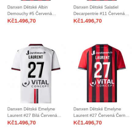
Danxen Dětské Albin
Danxen Dětské Salatiel
Demouchy #5 Červená
Decarpentrie #11 Červená
Černá Domů Hráčské Dresy
Černá Domů Hráčské Dresy
Kč
1.496,70
Kč
1.496,70
2025/26 Dres
2025/26 Dres
Danxen Dětské Emelyne
Danxen Dětské Emelyne
Laurent #27 Bílá Červená
Laurent #27 Červená Černá
Daleko Hráčské Dresy
Domů Hráčské Dresy
Kč
1.496,70
Kč
1.496,70
2025/26 Dres
2025/26 Dres