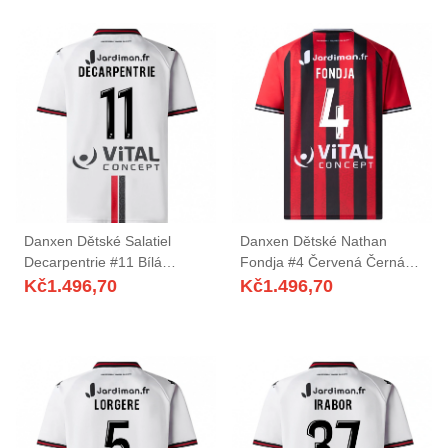
Danxen Dětské Salatiel
Danxen Dětské Nathan
Decarpentrie #11 Bílá
Fondja #4 Červená Černá
Červená Daleko Hráčské
Domů Hráčské Dresy
Kč
1.496,70
Kč
1.496,70
Dresy 2025/26 Dres
2025/26 Dres