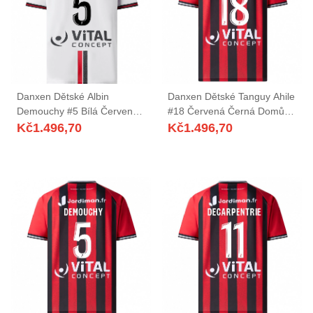
Danxen Dětské Albin
Danxen Dětské Tanguy Ahile
Demouchy #5 Bílá Červená
#18 Červená Černá Domů
Daleko Hráčské Dresy
Hráčské Dresy 2025/26 Dres
Kč
1.496,70
Kč
1.496,70
2025/26 Dres