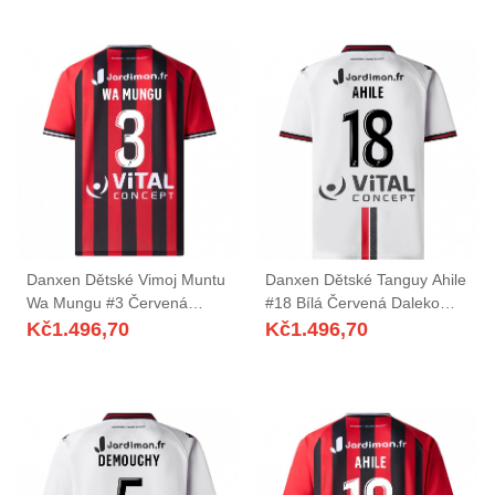
Danxen Dětské Vimoj Muntu
Danxen Dětské Tanguy Ahile
Wa Mungu #3 Červená
#18 Bílá Červená Daleko
Černá Domů Hráčské Dresy
Hráčské Dresy 2025/26 Dres
Kč
1.496,70
Kč
1.496,70
2025/26 Dres