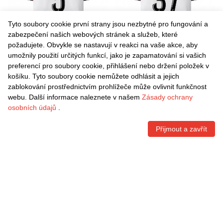
Tyto soubory cookie první strany jsou nezbytné pro fungování a
zabezpečení našich webových stránek a služeb, které
požadujete. Obvykle se nastavují v reakci na vaše akce, aby
umožnily použití určitých funkcí, jako je zapamatování si vašich
Danxen Dětské Charlotte
Danxen Dětské Brown Irabor
preferencí pro soubory cookie, přihlášení nebo držení položek v
Lorgere #5 Bílá Červená
#37 Bílá Červená Daleko
košíku. Tyto soubory cookie nemůžete odhlásit a jejich
Daleko Hráčské Dresy
Hráčské Dresy 2025/26 Dres
Kč
1.496,70
Kč
1.496,70
zablokování prostřednictvím prohlížeče může ovlivnit funkčnost
2025/26 Dres
webu. Další informace naleznete v našem
Zásady ochrany
osobních údajů
.
Přijmout a zavřít