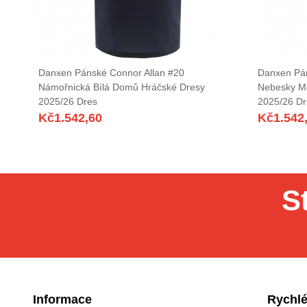
Danxen Pánské Connor Allan #20
Danxen Pán
Námořnická Bílá Domů Hráčské Dresy
Nebesky M
2025/26 Dres
2025/26 Dr
Kč
1.542,60
Kč
1.542
S
Informace
Rychlé