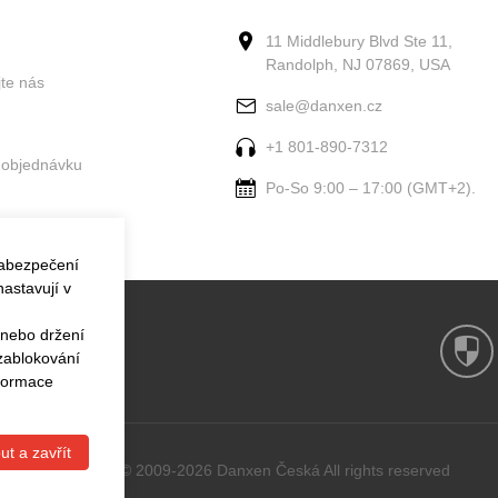
11 Middlebury Blvd Ste 11,
Randolph, NJ 07869, USA
jte nás
sale@danxen.cz
+1 801-890-7312
 objednávku
Po-So 9:00 – 17:00 (GMT+2).
zabezpečení
astavují v
 nebo držení
 zablokování
nformace
ut a zavřít
Copyright © 2009-2026 Danxen Česká All rights reserved