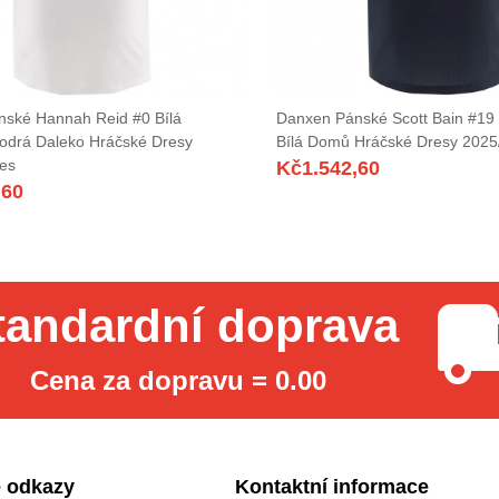
ské Hannah Reid #0 Bílá
Danxen Pánské Scott Bain #19
odrá Daleko Hráčské Dresy
Bílá Domů Hráčské Dresy 2025
es
Kč
1.542,60
,60
tandardní doprava
Cena za dopravu = 0.00
 odkazy
Kontaktní informace