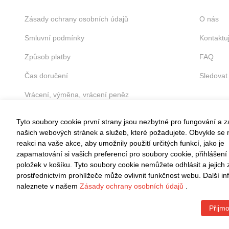
Zásady ochrany osobních údajů
O nás
Smluvní podmínky
Kontaktu
Způsob platby
FAQ
Čas doručení
Sledovat
Vrácení, výměna, vrácení peněz
Tyto soubory cookie první strany jsou nezbytné pro fungování a 
našich webových stránek a služeb, které požadujete. Obvykle se n
reakci na vaše akce, aby umožnily použití určitých funkcí, jako je
zapamatování si vašich preferencí pro soubory cookie, přihlášení
VRÁCENÍ ZDARMA
položek v košíku. Tyto soubory cookie nemůžete odhlásit a jejich
Snadné vrácení do 30 dnů
prostřednictvím prohlížeče může ovlivnit funkčnost webu. Další i
naleznete v našem
Zásady ochrany osobních údajů
.
Přijmo