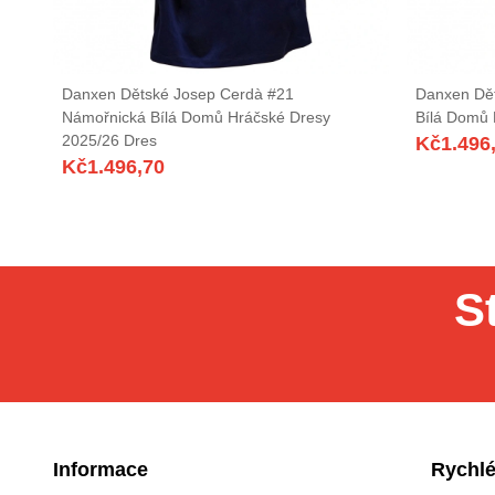
Danxen Dětské Josep Cerdà #21
Danxen Dět
Námořnická Bílá Domů Hráčské Dresy
Bílá Domů 
2025/26 Dres
Kč
1.496
Kč
1.496,70
S
Informace
Rychlé