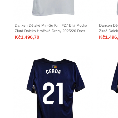
Danxen Dětské Min-Su Kim #27 Bílá Modrá
Danxen Dět
Žlutá Daleko Hráčské Dresy 2025/26 Dres
Žlutá Dale
Kč
1.496,70
Kč
1.496