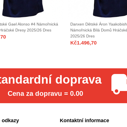
ské Gael Alonso #4 Námořnická
Danxen Dětské Áron Yaakobishv
Hráčské Dresy 2025/26 Dres
Námořnická Bílá Domů Hráčsk
2025/26 Dres
,70
Kč
1.496,70
tandardní doprava
Cena za dopravu = 0.00
 odkazy
Kontaktní informace