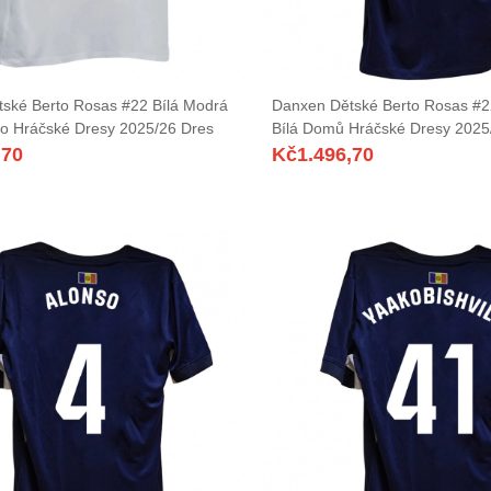
ské Berto Rosas #22 Bílá Modrá
Danxen Dětské Berto Rosas #
ko Hráčské Dresy 2025/26 Dres
Bílá Domů Hráčské Dresy 2025
,70
Kč
1.496,70