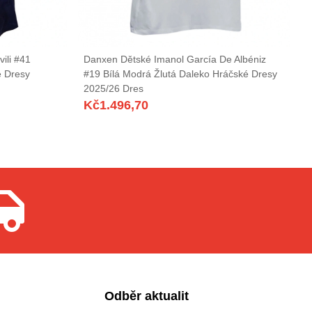
ili #41
Danxen Dětské Imanol García De Albéniz
é Dresy
#19 Bílá Modrá Žlutá Daleko Hráčské Dresy
2025/26 Dres
Kč
1.496,70
Odběr aktualit