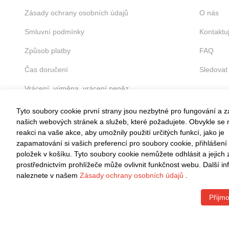
Zásady ochrany osobních údajů
O nás
Smluvní podmínky
Kontaktu
Způsob platby
FAQ
Čas doručení
Sledovat
Vrácení, výměna, vrácení peněz
Tyto soubory cookie první strany jsou nezbytné pro fungování a 
našich webových stránek a služeb, které požadujete. Obvykle se n
reakci na vaše akce, aby umožnily použití určitých funkcí, jako je
zapamatování si vašich preferencí pro soubory cookie, přihlášení
VRÁCENÍ ZDARMA
položek v košíku. Tyto soubory cookie nemůžete odhlásit a jejich
Snadné vrácení do 30 dnů
prostřednictvím prohlížeče může ovlivnit funkčnost webu. Další i
naleznete v našem
Zásady ochrany osobních údajů
.
Přijmo