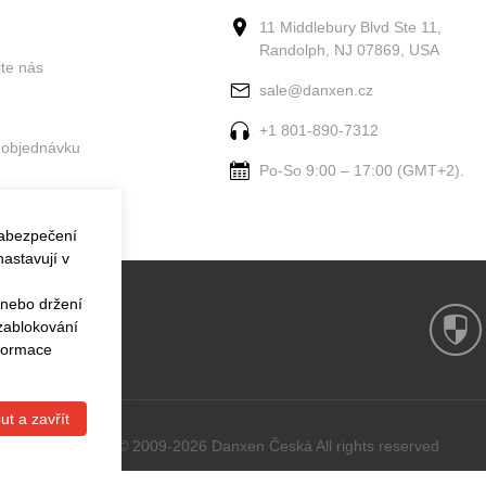
11 Middlebury Blvd Ste 11,
Randolph, NJ 07869, USA
jte nás
sale@danxen.cz
+1 801-890-7312
 objednávku
Po-So 9:00 – 17:00 (GMT+2).
zabezpečení
astavují v
 nebo držení
 zablokování
nformace
ut a zavřít
Copyright © 2009-2026 Danxen Česká All rights reserved