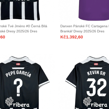
ské Tvé Jméno #0 Černá Bílá
Danxen Pánské FC Cartagena F
ské Dresy 2025/26 Dres
Brankář Dresy 2025/26 Dres
,60
Kč
1.392,60