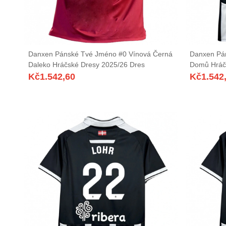
Danxen Pánské Tvé Jméno #0 Vínová Černá
Danxen Pán
Daleko Hráčské Dresy 2025/26 Dres
Domů Hráč
Kč
1.542,60
Kč
1.542