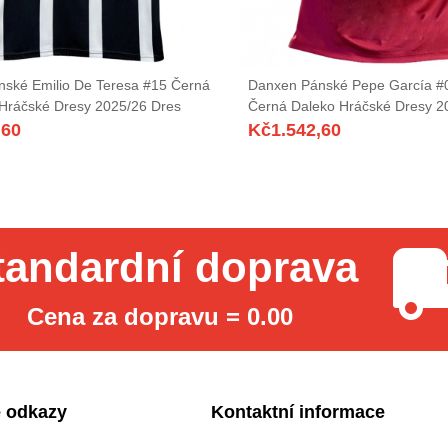
ské Emilio De Teresa #15 Černá
Danxen Pánské Pepe García #
Hráčské Dresy 2025/26 Dres
Černá Daleko Hráčské Dresy 2
,60
Kč
1.542,60
tandardní doprava
Cena za dopravu = 0.00
 odkazy
Kontaktní informace