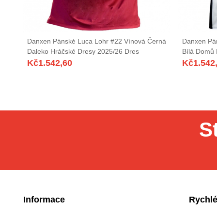
Danxen Pánské Luca Lohr #22 Vínová Černá
Danxen Pán
Daleko Hráčské Dresy 2025/26 Dres
Bílá Domů 
Kč
1.542,60
Kč
1.542
S
Informace
Rychlé