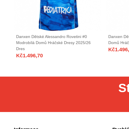
Danxen Dětské Alessandro Rovetini #0
Danxen Dět
Modrobílá Domů Hráčské Dresy 2025/26
Domů Hráč
Dres
Kč
1.496
Kč
1.496,70
S