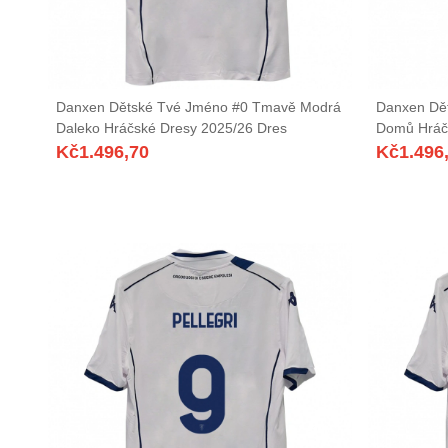
Danxen Dětské Tvé Jméno #0 Tmavě Modrá
Danxen Dě
Daleko Hráčské Dresy 2025/26 Dres
Domů Hráč
Kč
1.496,70
Kč
1.496