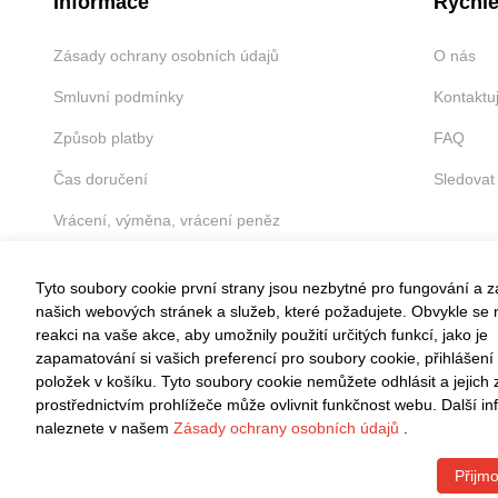
Informace
Rychlé
Zásady ochrany osobních údajů
O nás
Smluvní podmínky
Kontaktu
Způsob platby
FAQ
Čas doručení
Sledovat
Vrácení, výměna, vrácení peněz
Tyto soubory cookie první strany jsou nezbytné pro fungování a 
našich webových stránek a služeb, které požadujete. Obvykle se n
reakci na vaše akce, aby umožnily použití určitých funkcí, jako je
VRÁCENÍ ZDARMA
zapamatování si vašich preferencí pro soubory cookie, přihlášení
položek v košíku. Tyto soubory cookie nemůžete odhlásit a jejich
Snadné vrácení do 30 dnů
prostřednictvím prohlížeče může ovlivnit funkčnost webu. Další i
naleznete v našem
Zásady ochrany osobních údajů
.
Přijmo