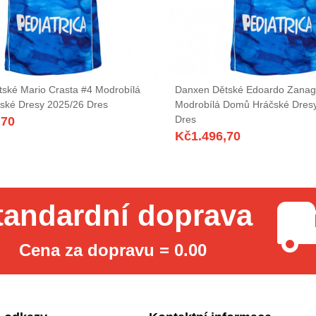
ské Mario Crasta #4 Modrobílá
Danxen Dětské Edoardo Zanag
ské Dresy 2025/26 Dres
Modrobílá Domů Hráčské Dres
Dres
,70
Kč
1.496,70
tandardní doprava
Cena za dopravu = 0.00