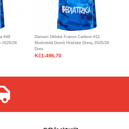
a #48
Danxen Dětské Franco Carboni #11
y 2025/26
Modrobílá Domů Hráčské Dresy 2025/26
Dres
Kč
1.496,70