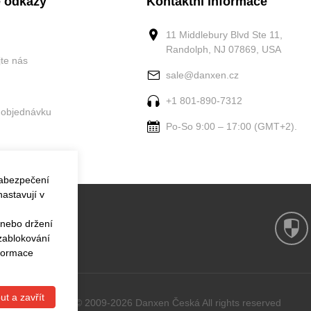
 odkazy
Kontaktní informace
11 Middlebury Blvd Ste 11,
Randolph, NJ 07869, USA
jte nás
sale@danxen.cz
+1 801-890-7312
 objednávku
Po-So 9:00 – 17:00 (GMT+2).
zabezpečení
astavují v
 nebo držení
 zablokování
nformace
ut a zavřít
Copyright © 2009-2026 Danxen Česká All rights reserved