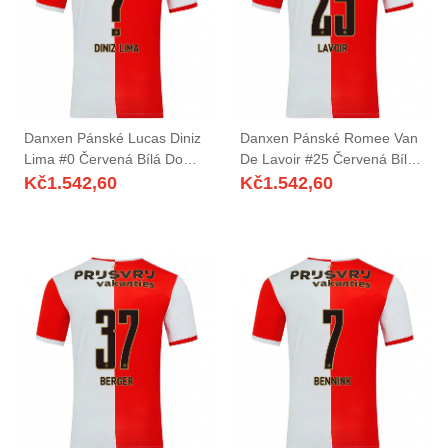
Danxen Pánské Lucas Diniz
Danxen Pánské Romee Van
Lima #0 Červená Bílá Domů
De Lavoir #25 Červená Bílá
Hráčské Dresy 2025/26 Dres
Domů Hráčské Dresy
Kč
1.542,60
Kč
1.542,60
2025/26 Dres