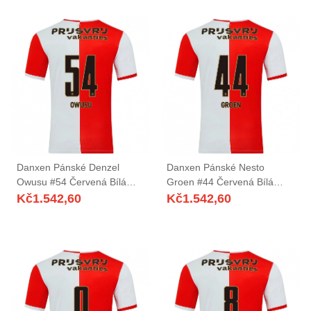
Danxen Pánské Denzel
Danxen Pánské Nesto
Owusu #54 Červená Bílá
Groen #44 Červená Bílá
Domů Hráčské Dresy
Domů Hráčské Dresy
Kč
1.542,60
Kč
1.542,60
2025/26 Dres
2025/26 Dres