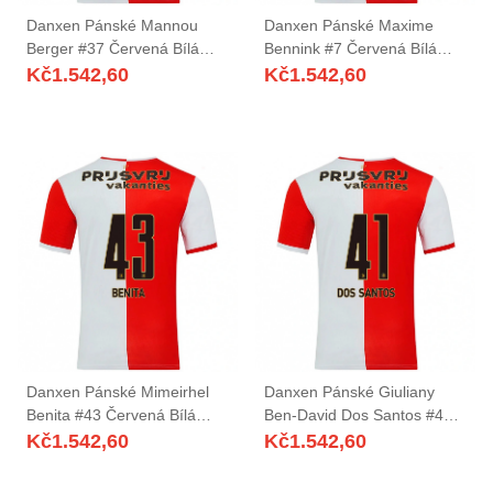
Danxen Pánské Mannou
Danxen Pánské Maxime
Berger #37 Červená Bílá
Bennink #7 Červená Bílá
Domů Hráčské Dresy
Domů Hráčské Dresy
Kč
1.542,60
Kč
1.542,60
2025/26 Dres
2025/26 Dres
Danxen Pánské Mimeirhel
Danxen Pánské Giuliany
Benita #43 Červená Bílá
Ben-David Dos Santos #41
Domů Hráčské Dresy
Červená Bílá Domů Hráčské
Kč
1.542,60
Kč
1.542,60
2025/26 Dres
Dresy 2025/26 Dres