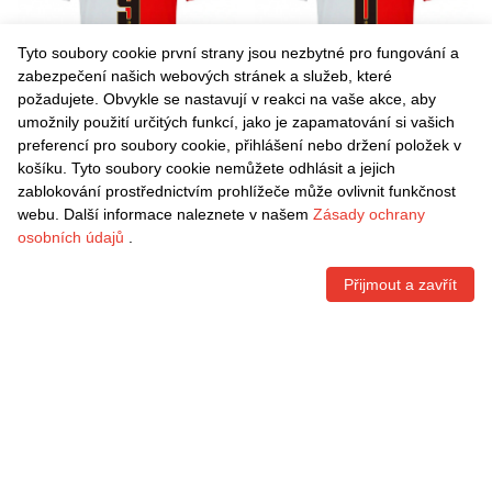
Tyto soubory cookie první strany jsou nezbytné pro fungování a
zabezpečení našich webových stránek a služeb, které
požadujete. Obvykle se nastavují v reakci na vaše akce, aby
umožnily použití určitých funkcí, jako je zapamatování si vašich
Danxen Pánské Ayase Ueda
Danxen Pánské Quinten
preferencí pro soubory cookie, přihlášení nebo držení položek v
#9 Červená Bílá Domů
Timber #8 Červená Bílá
košíku. Tyto soubory cookie nemůžete odhlásit a jejich
Hráčské Dresy 2025/26 Dres
Domů Hráčské Dresy
Kč
1.542,60
Kč
1.542,60
zablokování prostřednictvím prohlížeče může ovlivnit funkčnost
2025/26 Dres
webu. Další informace naleznete v našem
Zásady ochrany
osobních údajů
.
Přijmout a zavřít