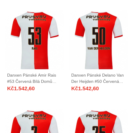
Danxen Pánské Amir Rais
Danxen Pánské Delano Van
#53 Červená Bílá Domů
Der Heijden #50 Červená
Hráčské Dresy 2025/26 Dres
Bílá Domů Hráčské Dresy
Kč
1.542,60
Kč
1.542,60
2025/26 Dres