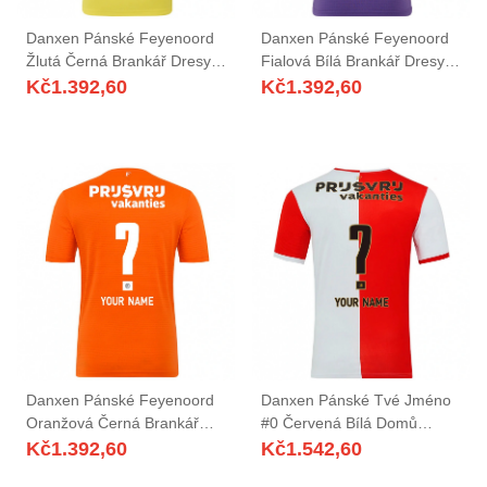
Danxen Pánské Feyenoord
Danxen Pánské Feyenoord
Žlutá Černá Brankář Dresy
Fialová Bílá Brankář Dresy
2025/26 Dres
2025/26 Dres
Kč
1.392,60
Kč
1.392,60
Danxen Pánské Feyenoord
Danxen Pánské Tvé Jméno
Oranžová Černá Brankář
#0 Červená Bílá Domů
Dresy 2025/26 Dres
Hráčské Dresy 2025/26 Dres
Kč
1.392,60
Kč
1.542,60