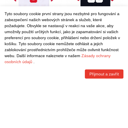
Tyto soubory cookie první strany jsou nezbytné pro fungování a
zabezpečení našich webových stránek a služeb, které
požadujete. Obvykle se nastavují v reakci na vaše akce, aby
umožnily použití určitých funkcí, jako je zapamatování si vašich
Danxen Pánské Keimer
Danxen Pánské Shavy
preferencí pro soubory cookie, přihlášení nebo držení položek v
Sandoval #3 Červenobílá
Babicka #80 Černočervená
košíku. Tyto soubory cookie nemůžete odhlásit a jejich
Domů Hráčské Dresy
Daleko Hráčské Dresy
Kč
1.542,60
Kč
1.542,60
zablokování prostřednictvím prohlížeče může ovlivnit funkčnost
2025/26 Dres
2025/26 Dres
webu. Další informace naleznete v našem
Zásady ochrany
osobních údajů
.
Přijmout a zavřít