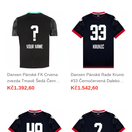
Danxen Pánské FK Crvena
Danxen Pánské Rade Krunic
zvezda Tmavě Šedá Černá
#33 Černočervená Daleko
Brankář Dresy 2025/26 Dres
Hráčské Dresy 2025/26 Dres
Kč
1.392,60
Kč
1.542,60