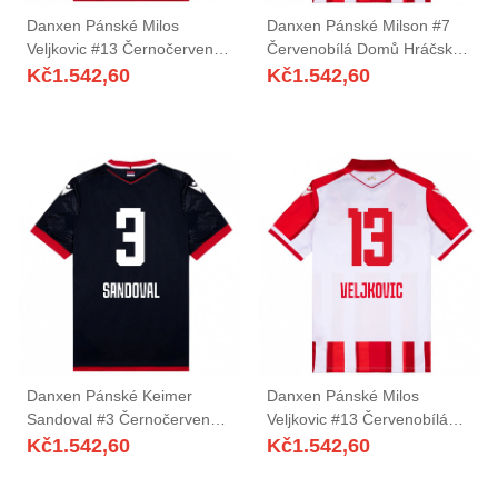
Danxen Pánské Milos
Danxen Pánské Milson #7
Veljkovic #13 Černočervená
Červenobílá Domů Hráčské
Daleko Hráčské Dresy
Dresy 2025/26 Dres
Kč
1.542,60
Kč
1.542,60
2025/26 Dres
Danxen Pánské Keimer
Danxen Pánské Milos
Sandoval #3 Černočervená
Veljkovic #13 Červenobílá
Daleko Hráčské Dresy
Domů Hráčské Dresy
Kč
1.542,60
Kč
1.542,60
2025/26 Dres
2025/26 Dres