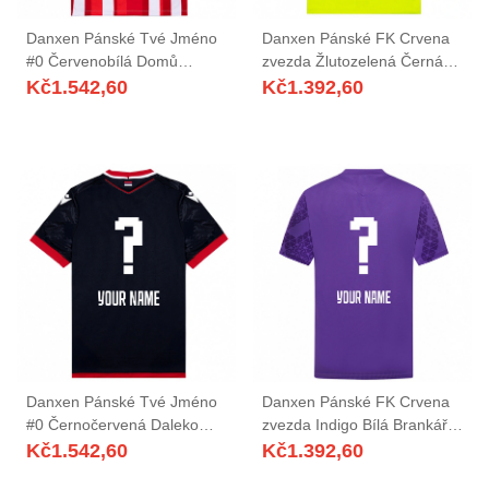
Danxen Pánské Tvé Jméno
Danxen Pánské FK Crvena
#0 Červenobílá Domů
zvezda Žlutozelená Černá
Hráčské Dresy 2025/26 Dres
Brankář Dresy 2025/26 Dres
Kč
1.542,60
Kč
1.392,60
Danxen Pánské Tvé Jméno
Danxen Pánské FK Crvena
#0 Černočervená Daleko
zvezda Indigo Bílá Brankář
Hráčské Dresy 2025/26 Dres
Dresy 2025/26 Dres
Kč
1.542,60
Kč
1.392,60