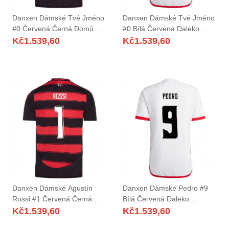
Danxen Dámské Tvé Jméno
Danxen Dámské Tvé Jméno
#0 Červená Černá Domů
#0 Bílá Červená Daleko
Hráčské Dresy 2025/26 Dres
Hráčské Dresy 2025/26 Dres
Kč
1.539,60
Kč
1.539,60
Danxen Dámské Agustín
Danxen Dámské Pedro #9
Rossi #1 Červená Černá
Bílá Červená Daleko
Domů Hráčské Dresy
Hráčské Dresy 2025/26 Dres
Kč
1.539,60
Kč
1.539,60
2025/26 Dres