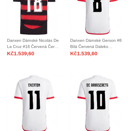
Danxen Dámské Nicolás De
Danxen Dámské Gerson #8
La Cruz #18 Červená Černá
Bílá Červená Daleko
Domů Hráčské Dresy
Hráčské Dresy 2025/26 Dres
Kč
1.539,60
Kč
1.539,60
2025/26 Dres