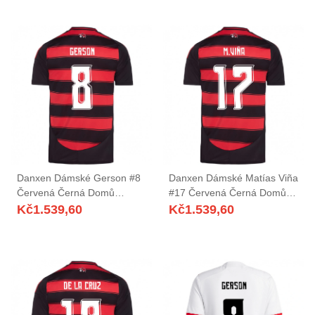
Danxen Dámské Gerson #8
Danxen Dámské Matías Viña
Červená Černá Domů
#17 Červená Černá Domů
Hráčské Dresy 2025/26 Dres
Hráčské Dresy 2025/26 Dres
Kč
1.539,60
Kč
1.539,60