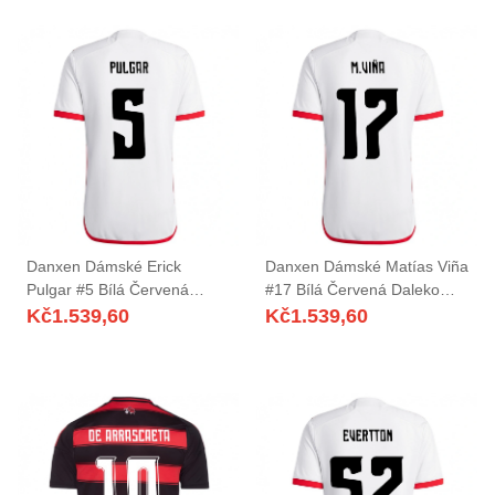
Danxen Dámské Erick
Danxen Dámské Matías Viña
Pulgar #5 Bílá Červená
#17 Bílá Červená Daleko
Daleko Hráčské Dresy
Hráčské Dresy 2025/26 Dres
Kč
1.539,60
Kč
1.539,60
2025/26 Dres