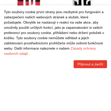
Tyto soubory cookie první strany jsou nezbytné pro fungování a
zabezpečení našich webových stránek a služeb, které
požadujete. Obvykle se nastavují v reakci na vaše akce, aby
umožnily použití určitých funkcí, jako je zapamatování si vašich
Danxen Dámské Giorgian
Danxen Dámské Evertton
preferencí pro soubory cookie, přihlášení nebo držení položek v
De Arrascaeta #10 Červená
Araújo #52 Bílá Červená
košíku. Tyto soubory cookie nemůžete odhlásit a jejich
Černá Domů Hráčské Dresy
Daleko Hráčské Dresy
Kč
1.539,60
Kč
1.539,60
zablokování prostřednictvím prohlížeče může ovlivnit funkčnost
2025/26 Dres
2025/26 Dres
webu. Další informace naleznete v našem
Zásady ochrany
osobních údajů
.
Přijmout a zavřít