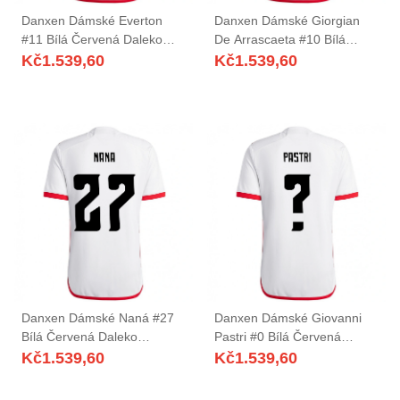
Danxen Dámské Everton
Danxen Dámské Giorgian
#11 Bílá Červená Daleko
De Arrascaeta #10 Bílá
Hráčské Dresy 2025/26 Dres
Červená Daleko Hráčské
Kč
1.539,60
Kč
1.539,60
Dresy 2025/26 Dres
Danxen Dámské Naná #27
Danxen Dámské Giovanni
Bílá Červená Daleko
Pastri #0 Bílá Červená
Hráčské Dresy 2025/26 Dres
Daleko Hráčské Dresy
Kč
1.539,60
Kč
1.539,60
2025/26 Dres