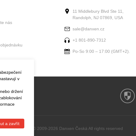
11 Middlebury Blvd Ste 11,
Randolph, NJ 07869, USA
jte nás
sale@danxen.cz
+1 801-890-7312
 objednávku
Po-So 9:00 – 17:00 (GMT+2).
zabezpečení
astavují v
 nebo držení
 zablokování
nformace
ut a zavřít
Copyright © 2009-2026 Danxen Česká All rights reserved