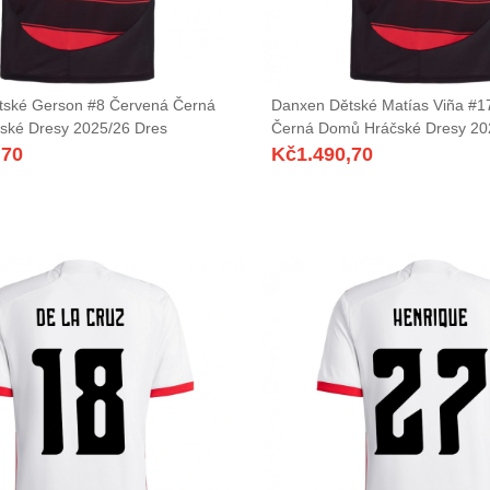
tské Gerson #8 Červená Černá
Danxen Dětské Matías Viña #1
ské Dresy 2025/26 Dres
Černá Domů Hráčské Dresy 20
,70
Kč
1.490,70