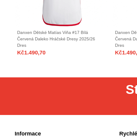
Danxen Dětské Matías Viña #17 Bílá
Danxen Dět
Červená Daleko Hráčské Dresy 2025/26
Červená Da
Dres
Dres
Kč
1.490,70
Kč
1.490
S
Informace
Rychlé