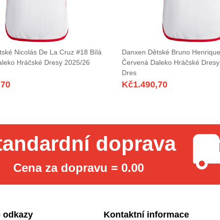
ské Nicolás De La Cruz #18 Bílá
Danxen Dětské Bruno Henrique
leko Hráčské Dresy 2025/26
Červená Daleko Hráčské Dresy
Dres
,70
Kč
1.490,70
tandardní doprava
Cena za dopravu = 0.00
 odkazy
Kontaktní informace