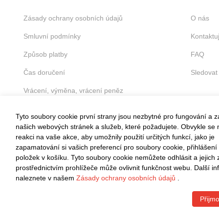
Zásady ochrany osobních údajů
O nás
Smluvní podmínky
Kontaktu
Způsob platby
FAQ
Čas doručení
Sledovat
Vrácení, výměna, vrácení peněz
Tyto soubory cookie první strany jsou nezbytné pro fungování a 
našich webových stránek a služeb, které požadujete. Obvykle se n
reakci na vaše akce, aby umožnily použití určitých funkcí, jako je
zapamatování si vašich preferencí pro soubory cookie, přihlášení
VRÁCENÍ ZDARMA
položek v košíku. Tyto soubory cookie nemůžete odhlásit a jejich
Snadné vrácení do 30 dnů
prostřednictvím prohlížeče může ovlivnit funkčnost webu. Další i
naleznete v našem
Zásady ochrany osobních údajů
.
Přijmo