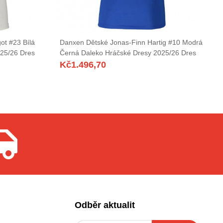
t #23 Bílá
Danxen Dětské Jonas-Finn Hartig #10 Modrá
25/26 Dres
Černá Daleko Hráčské Dresy 2025/26 Dres
Kč
1.496,70
Odběr aktualit