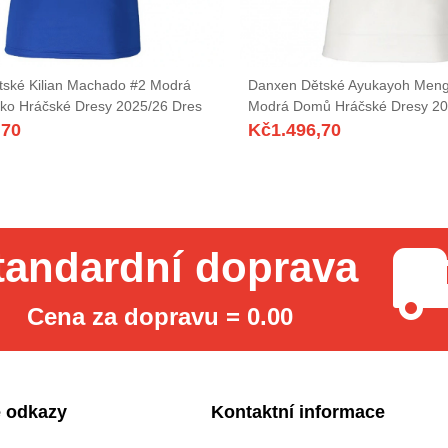
ské Kilian Machado #2 Modrá
Danxen Dětské Ayukayoh Mengo
ko Hráčské Dresy 2025/26 Dres
Modrá Domů Hráčské Dresy 20
,70
Kč
1.496,70
tandardní doprava
Cena za dopravu = 0.00
 odkazy
Kontaktní informace