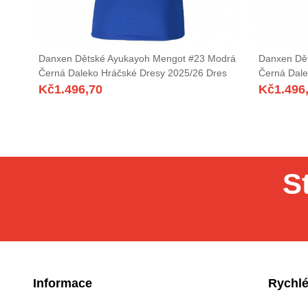
Danxen Dětské Ayukayoh Mengot #23 Modrá
Danxen Dět
Černá Daleko Hráčské Dresy 2025/26 Dres
Černá Dale
Kč
1.496,70
Kč
1.496
S
Informace
Rychlé