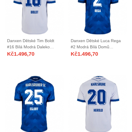
Danxen Dětské Tim Boldt
Danxen Dětské Luca Rega
#16 Bílá Modrá Daleko
#2 Modrá Bílá Domů
Hráčské Dresy 2025/26 Dres
Hráčské Dresy 2025/26 Dres
Kč
1.496,70
Kč
1.496,70