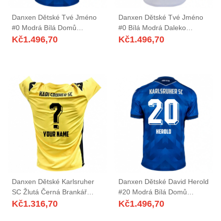
Danxen Dětské Tvé Jméno
Danxen Dětské Tvé Jméno
#0 Modrá Bílá Domů
#0 Bílá Modrá Daleko
Hráčské Dresy 2025/26 Dres
Hráčské Dresy 2025/26 Dres
Kč
1.496,70
Kč
1.496,70
Danxen Dětské Karlsruher
Danxen Dětské David Herold
SC Žlutá Černá Brankář
#20 Modrá Bílá Domů
Dresy 2025/26 Dres
Hráčské Dresy 2025/26 Dres
Kč
1.316,70
Kč
1.496,70