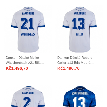
Danxen Dětské Meiko
Danxen Dětské Robert
Wäschenbach #21 Bílá
Geller #13 Bílá Modrá
Modrá Daleko Hráčské
Daleko Hráčské Dresy
Kč
1.496,70
Kč
1.496,70
Dresy 2025/26 Dres
2025/26 Dres