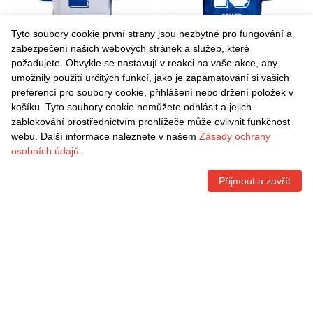
Tyto soubory cookie první strany jsou nezbytné pro fungování a
zabezpečení našich webových stránek a služeb, které
požadujete. Obvykle se nastavují v reakci na vaše akce, aby
umožnily použití určitých funkcí, jako je zapamatování si vašich
Danxen Dětské Luca Rega
Danxen Dětské Robert
preferencí pro soubory cookie, přihlášení nebo držení položek v
#2 Bílá Modrá Daleko
Geller #13 Modrá Bílá Domů
košíku. Tyto soubory cookie nemůžete odhlásit a jejich
Hráčské Dresy 2025/26 Dres
Hráčské Dresy 2025/26 Dres
Kč
1.496,70
Kč
1.496,70
zablokování prostřednictvím prohlížeče může ovlivnit funkčnost
webu. Další informace naleznete v našem
Zásady ochrany
osobních údajů
.
Přijmout a zavřít