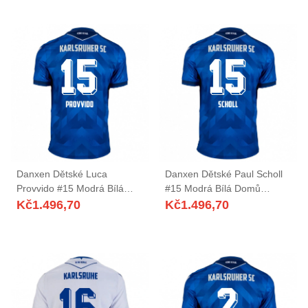
Danxen Dětské Luca
Danxen Dětské Paul Scholl
Provvido #15 Modrá Bílá
#15 Modrá Bílá Domů
Domů Hráčské Dresy
Hráčské Dresy 2025/26 Dres
Kč
1.496,70
Kč
1.496,70
2025/26 Dres