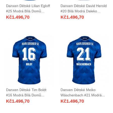
Danxen Dětské Lilian Egloff
Danxen Dětské David Herold
#25 Modrá Bílá Domů
#20 Bílá Modrá Daleko
Hráčské Dresy 2025/26 Dres
Hráčské Dresy 2025/26 Dres
Kč
1.496,70
Kč
1.496,70
Danxen Dětské Tim Boldt
Danxen Dětské Meiko
#16 Modrá Bílá Domů
Wäschenbach #21 Modrá
Hráčské Dresy 2025/26 Dres
Bílá Domů Hráčské Dresy
Kč
1.496,70
Kč
1.496,70
2025/26 Dres