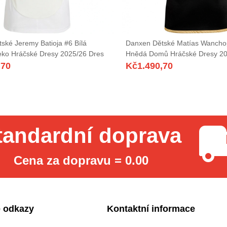
ské Jeremy Batioja #6 Bílá
Danxen Dětské Matías Wancho
ko Hráčské Dresy 2025/26 Dres
Hnědá Domů Hráčské Dresy 20
,70
Kč
1.490,70
tandardní doprava
Cena za dopravu = 0.00
 odkazy
Kontaktní informace