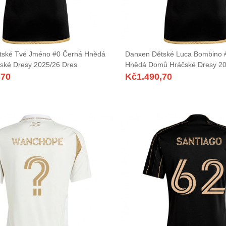
tské Tvé Jméno #0 Černá Hnědá
Danxen Dětské Luca Bombino 
ské Dresy 2025/26 Dres
Hnědá Domů Hráčské Dresy 20
,70
Kč
1.490,70