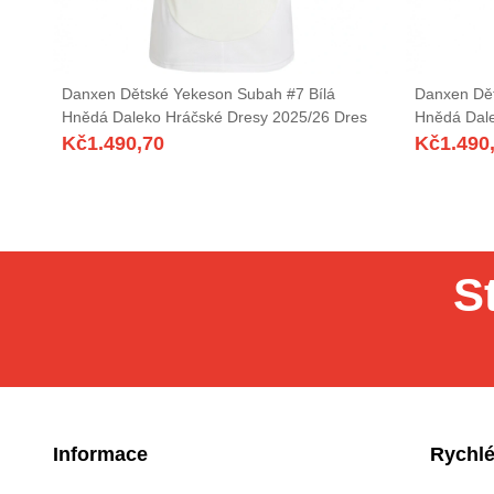
Danxen Dětské Yekeson Subah #7 Bílá
Danxen Dět
Hnědá Daleko Hráčské Dresy 2025/26 Dres
Hnědá Dale
Kč
1.490,70
Kč
1.490
S
Informace
Rychlé