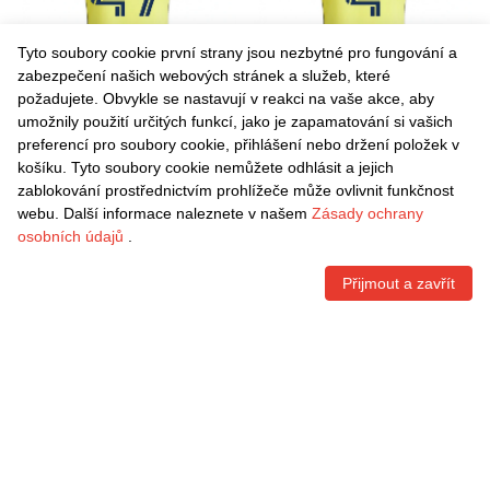
Tyto soubory cookie první strany jsou nezbytné pro fungování a
zabezpečení našich webových stránek a služeb, které
požadujete. Obvykle se nastavují v reakci na vaše akce, aby
umožnily použití určitých funkcí, jako je zapamatování si vašich
Danxen Dámské Isaiah
Danxen Dámské Nick Depuy
preferencí pro soubory cookie, přihlášení nebo držení položek v
Jones #47 Žlutá Námořnická
#4 Žlutá Námořnická Modrá
košíku. Tyto soubory cookie nemůžete odhlásit a jejich
Modrá Domů Hráčské Dresy
Domů Hráčské Dresy
Kč
1.539,60
Kč
1.539,60
zablokování prostřednictvím prohlížeče může ovlivnit funkčnost
2025/26 Dres
2025/26 Dres
webu. Další informace naleznete v našem
Zásady ochrany
osobních údajů
.
Přijmout a zavřít