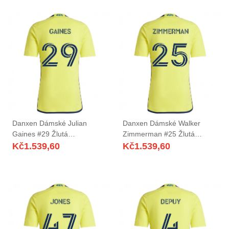
Danxen Dámské Julian
Danxen Dámské Walker
Gaines #29 Žlutá
Zimmerman #25 Žlutá
Námořnická Modrá Domů
Námořnická Modrá Domů
Kč
1.539,60
Kč
1.539,60
Hráčské Dresy 2025/26 Dres
Hráčské Dresy 2025/26 Dres