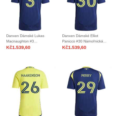
Danxen Dámské Lukas
Danxen Dámské Elliot
Macnaughton #3
Panicco #30 Námořnická
Námořnická Modrá Žlutá
Modrá Žlutá Daleko Hráčské
Kč
1.539,60
Kč
1.539,60
Daleko Hráčské Dresy
Dresy 2025/26 Dres
2025/26 Dres