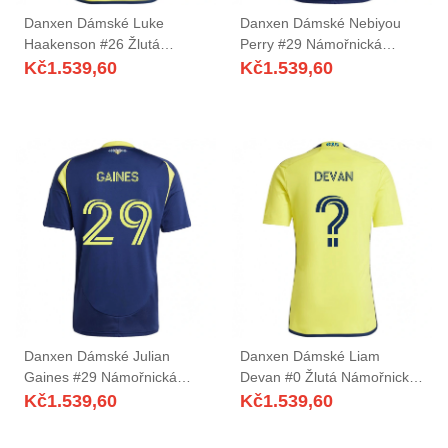
Danxen Dámské Luke
Danxen Dámské Nebiyou
Haakenson #26 Žlutá
Perry #29 Námořnická
Námořnická Modrá Domů
Modrá Žlutá Daleko Hráčské
Kč
1.539,60
Kč
1.539,60
Hráčské Dresy 2025/26 Dres
Dresy 2025/26 Dres
Danxen Dámské Julian
Danxen Dámské Liam
Gaines #29 Námořnická
Devan #0 Žlutá Námořnická
Modrá Žlutá Daleko Hráčské
Modrá Domů Hráčské Dresy
Kč
1.539,60
Kč
1.539,60
Dresy 2025/26 Dres
2025/26 Dres