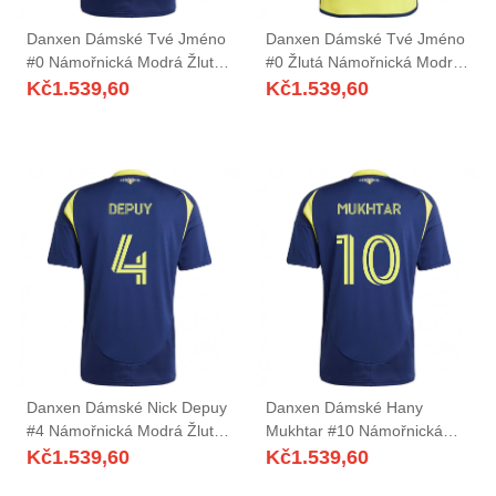
Danxen Dámské Tvé Jméno
Danxen Dámské Tvé Jméno
#0 Námořnická Modrá Žlutá
#0 Žlutá Námořnická Modrá
Daleko Hráčské Dresy
Domů Hráčské Dresy
Kč
1.539,60
Kč
1.539,60
2025/26 Dres
2025/26 Dres
Danxen Dámské Nick Depuy
Danxen Dámské Hany
#4 Námořnická Modrá Žlutá
Mukhtar #10 Námořnická
Daleko Hráčské Dresy
Modrá Žlutá Daleko Hráčské
Kč
1.539,60
Kč
1.539,60
2025/26 Dres
Dresy 2025/26 Dres