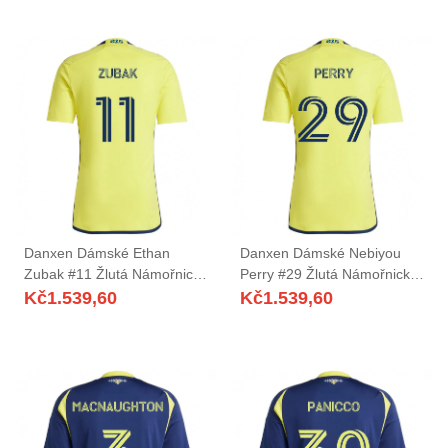
Danxen Dámské Ethan
Danxen Dámské Nebiyou
Zubak #11 Žlutá Námořnická
Perry #29 Žlutá Námořnická
Modrá Domů Hráčské Dresy
Modrá Domů Hráčské Dresy
Kč
1.539,60
Kč
1.539,60
2025/26 Dres
2025/26 Dres