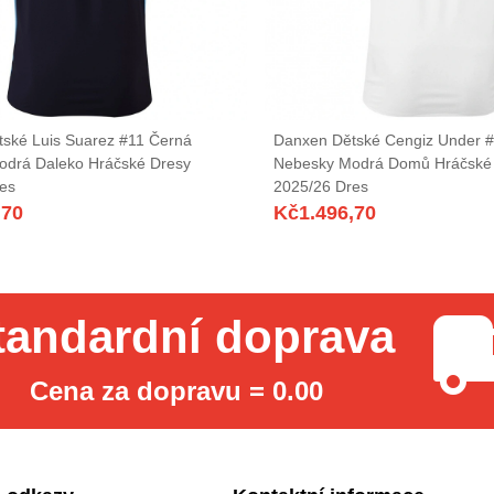
ské Luis Suarez #11 Černá
Danxen Dětské Cengiz Under #
odrá Daleko Hráčské Dresy
Nebesky Modrá Domů Hráčské
es
2025/26 Dres
,70
Kč
1.496,70
tandardní doprava
Cena za dopravu = 0.00