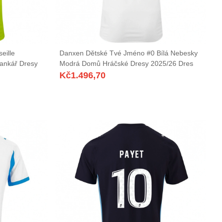
eille
Danxen Dětské Tvé Jméno #0 Bílá Nebesky
rankář Dresy
Modrá Domů Hráčské Dresy 2025/26 Dres
Kč
1.496,70