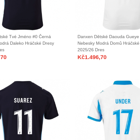
tské Tvé Jméno #0 Černá
Danxen Dětské Daouda Gueye 
odrá Daleko Hráčské Dresy
Nebesky Modrá Domů Hráčské
es
2025/26 Dres
,70
Kč
1.496,70