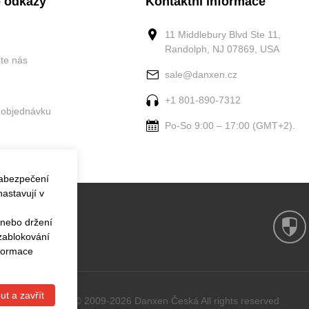
 odkazy
Kontaktní informace
11 Middlebury Blvd Ste 11,
Randolph, NJ 07869, USA
jte nás
sale@danxen.cz
+1 801-890-7312
 objednávku
Po-So 9:00 – 17:00 (GMT+2).
zabezpečení
astavují v
 nebo držení
 zablokování
nformace
ut a zavřít
Copyright © 2009-2026 Danxen Česká All rights reserved