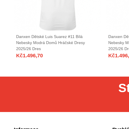
Danxen Dětské Luis Suarez #11 Bílá
Danxen Dět
Nebesky Modrá Domů Hráčské Dresy
Nebesky M
2025/26 Dres
2025/26 Dr
Kč
1.496,70
Kč
1.496
S