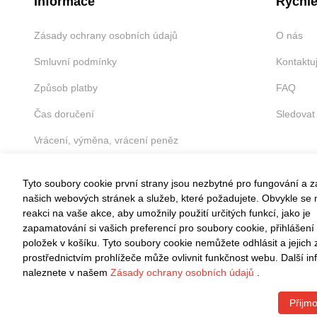
Informace
Rychlé
Zásady ochrany osobních údajů
O nás
Smluvní podmínky
Kontaktu
Způsob platby
FAQ
Čas doručení
Sledovat
Vrácení, výměna, vrácení peněz
Tyto soubory cookie první strany jsou nezbytné pro fungování a 
našich webových stránek a služeb, které požadujete. Obvykle se n
reakci na vaše akce, aby umožnily použití určitých funkcí, jako je
VRÁCENÍ ZDARMA
zapamatování si vašich preferencí pro soubory cookie, přihlášení
položek v košíku. Tyto soubory cookie nemůžete odhlásit a jejich
Snadné vrácení do 30 dnů
prostřednictvím prohlížeče může ovlivnit funkčnost webu. Další i
naleznete v našem
Zásady ochrany osobních údajů
.
Přijmo