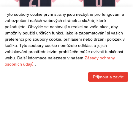
Tyto soubory cookie první strany jsou nezbytné pro fungování a
zabezpečení našich webových stránek a služeb, které
požadujete. Obvykle se nastavují v reakci na vaše akce, aby
umožnily použití určitých funkcí, jako je zapamatování si vašich
Danxen Pánské Jérémy Le
Danxen Pánské Claudio
preferencí pro soubory cookie, přihlášení nebo držení položek v
Douaron #21 Tmavě Modrá
Gomes #6 Tmavě Modrá
košíku. Tyto soubory cookie nemůžete odhlásit a jejich
Růžová Daleko Hráčské
Růžová Daleko Hráčské
Kč
1.542,60
Kč
1.542,60
zablokování prostřednictvím prohlížeče může ovlivnit funkčnost
Dresy 2025/26 Dres
Dresy 2025/26 Dres
webu. Další informace naleznete v našem
Zásady ochrany
osobních údajů
.
Přijmout a zavřít