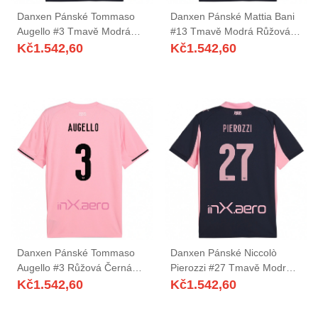
Danxen Pánské Tommaso
Danxen Pánské Mattia Bani
Augello #3 Tmavě Modrá
#13 Tmavě Modrá Růžová
Růžová Daleko Hráčské
Daleko Hráčské Dresy
Kč
1.542,60
Kč
1.542,60
Dresy 2025/26 Dres
2025/26 Dres
Danxen Pánské Tommaso
Danxen Pánské Niccolò
Augello #3 Růžová Černá
Pierozzi #27 Tmavě Modrá
Domů Hráčské Dresy
Růžová Daleko Hráčské
Kč
1.542,60
Kč
1.542,60
2025/26 Dres
Dresy 2025/26 Dres