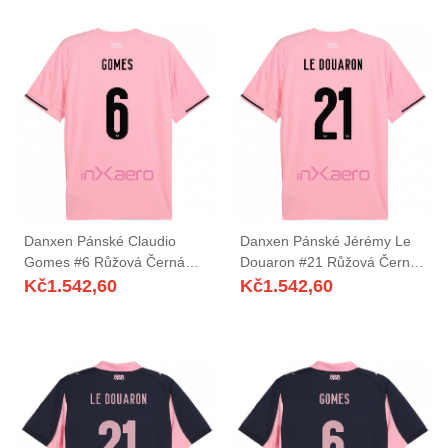
Danxen Pánské Claudio
Danxen Pánské Jérémy Le
Gomes #6 Růžová Černá
Douaron #21 Růžová Černá
Domů Hráčské Dresy
Domů Hráčské Dresy
Kč
1.542,60
Kč
1.542,60
2025/26 Dres
2025/26 Dres