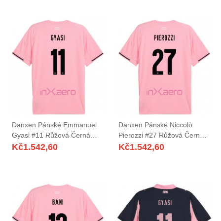
Danxen Pánské Emmanuel
Danxen Pánské Niccolò
Gyasi #11 Růžová Černá
Pierozzi #27 Růžová Černá
Domů Hráčské Dresy
Domů Hráčské Dresy
Kč
1.542,60
Kč
1.542,60
2025/26 Dres
2025/26 Dres