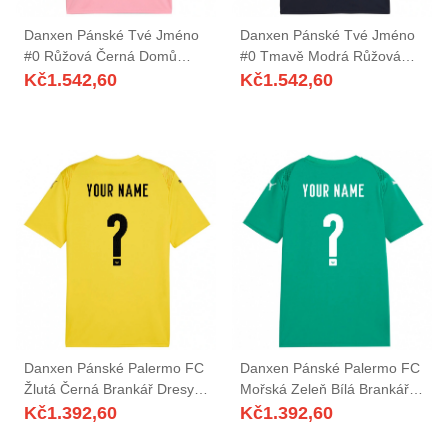
Danxen Pánské Tvé Jméno
Danxen Pánské Tvé Jméno
#0 Růžová Černá Domů
#0 Tmavě Modrá Růžová
Hráčské Dresy 2025/26 Dres
Daleko Hráčské Dresy
Kč
1.542,60
Kč
1.542,60
2025/26 Dres
Danxen Pánské Palermo FC
Danxen Pánské Palermo FC
Žlutá Černá Brankář Dresy
Mořská Zeleň Bílá Brankář
2025/26 Dres
Dresy 2025/26 Dres
Kč
1.392,60
Kč
1.392,60