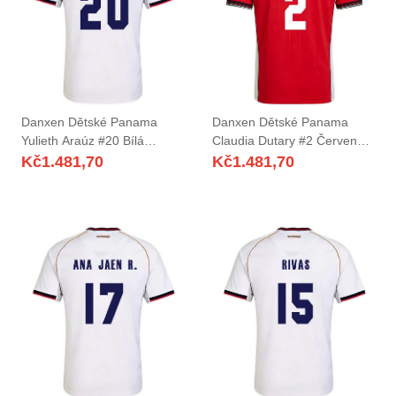
Danxen Dětské Panama
Danxen Dětské Panama
Yulieth Araúz #20 Bílá
Claudia Dutary #2 Červená
Červená Daleko Hráčské
Hnědá Bílá Domů Hráčské
Kč
1.481,70
Kč
1.481,70
Dresy 26-28 Dres
Dresy 26-28 Dres