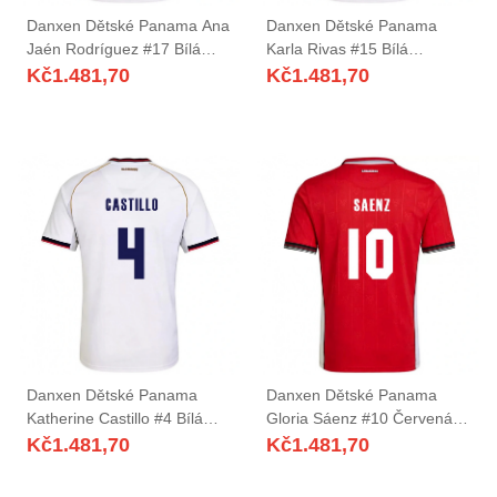
Danxen Dětské Panama Ana
Danxen Dětské Panama
Jaén Rodríguez #17 Bílá
Karla Rivas #15 Bílá
Červená Daleko Hráčské
Červená Daleko Hráčské
Kč
1.481,70
Kč
1.481,70
Dresy 26-28 Dres
Dresy 26-28 Dres
Danxen Dětské Panama
Danxen Dětské Panama
Katherine Castillo #4 Bílá
Gloria Sáenz #10 Červená
Červená Daleko Hráčské
Hnědá Bílá Domů Hráčské
Kč
1.481,70
Kč
1.481,70
Dresy 26-28 Dres
Dresy 26-28 Dres