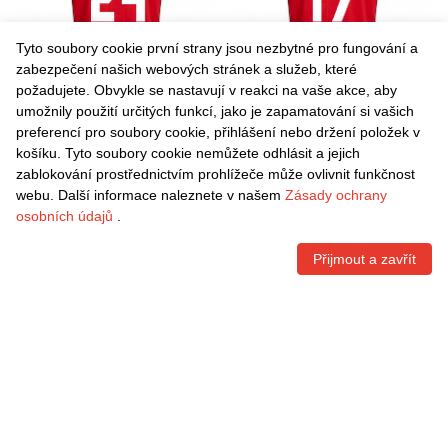
Tyto soubory cookie první strany jsou nezbytné pro fungování a
zabezpečení našich webových stránek a služeb, které
požadujete. Obvykle se nastavují v reakci na vaše akce, aby
umožnily použití určitých funkcí, jako je zapamatování si vašich
Danxen Dětské Panama
Danxen Dětské Panama
preferencí pro soubory cookie, přihlášení nebo držení položek v
Azarias Londoño #24
Jafet Obando #17 Červená
košíku. Tyto soubory cookie nemůžete odhlásit a jejich
Červená Hnědá Bílá Domů
Hnědá Bílá Domů Hráčské
Kč
1.481,70
Kč
1.481,70
zablokování prostřednictvím prohlížeče může ovlivnit funkčnost
Hráčské Dresy 26-28 Dres
Dresy 26-28 Dres
webu. Další informace naleznete v našem
Zásady ochrany
osobních údajů
.
Přijmout a zavřít