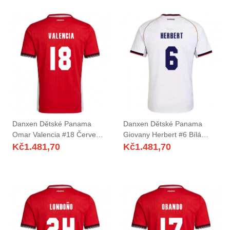
Danxen Dětské Panama
Danxen Dětské Panama
Omar Valencia #18 Červená
Giovany Herbert #6 Bílá
Hnědá Bílá Domů Hráčské
Červená Daleko Hráčské
Kč
1.481,70
Kč
1.481,70
Dresy 26-28 Dres
Dresy 26-28 Dres