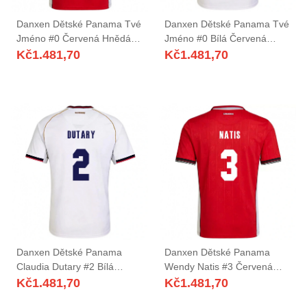
Danxen Dětské Panama Tvé
Danxen Dětské Panama Tvé
Jméno #0 Červená Hnědá
Jméno #0 Bílá Červená
Bílá Domů Hráčské Dresy
Daleko Hráčské Dresy 26-28
Kč
1.481,70
Kč
1.481,70
26-28 Dres
Dres
Danxen Dětské Panama
Danxen Dětské Panama
Claudia Dutary #2 Bílá
Wendy Natis #3 Červená
Červená Daleko Hráčské
Hnědá Bílá Domů Hráčské
Kč
1.481,70
Kč
1.481,70
Dresy 26-28 Dres
Dresy 26-28 Dres