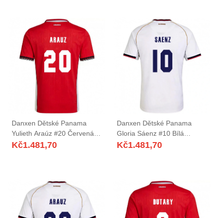
Danxen Dětské Panama
Danxen Dětské Panama
Yulieth Araúz #20 Červená
Gloria Sáenz #10 Bílá
Hnědá Bílá Domů Hráčské
Červená Daleko Hráčské
Kč
1.481,70
Kč
1.481,70
Dresy 26-28 Dres
Dresy 26-28 Dres