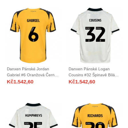
Danxen Pánské Jordan
Danxen Pánské Logan
Gabriel #6 Oranžová Černá
Cousins #32 Špinavě Bílá
Daleko Hráčské Dresy
Černá Domů Hráčské Dresy
Kč
1.542,60
Kč
1.542,60
2025/26 Dres
2025/26 Dres