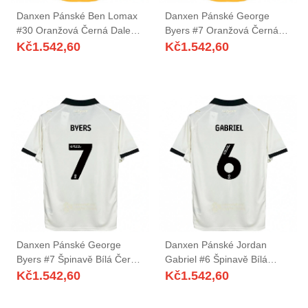
Danxen Pánské Ben Lomax
Danxen Pánské George
#30 Oranžová Černá Daleko
Byers #7 Oranžová Černá
Hráčské Dresy 2025/26 Dres
Daleko Hráčské Dresy
Kč
1.542,60
Kč
1.542,60
2025/26 Dres
Danxen Pánské George
Danxen Pánské Jordan
Byers #7 Špinavě Bílá Černá
Gabriel #6 Špinavě Bílá
Domů Hráčské Dresy
Černá Domů Hráčské Dresy
Kč
1.542,60
Kč
1.542,60
2025/26 Dres
2025/26 Dres