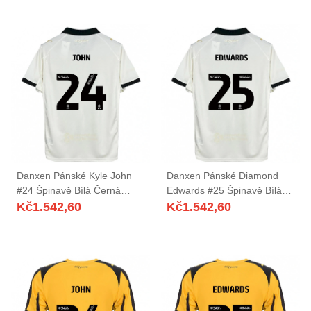
Danxen Pánské Kyle John
Danxen Pánské Diamond
#24 Špinavě Bílá Černá
Edwards #25 Špinavě Bílá
Domů Hráčské Dresy
Černá Domů Hráčské Dresy
Kč
1.542,60
Kč
1.542,60
2025/26 Dres
2025/26 Dres