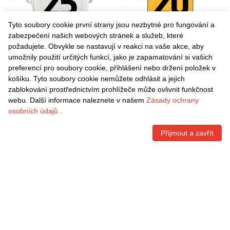
Tyto soubory cookie první strany jsou nezbytné pro fungování a
zabezpečení našich webových stránek a služeb, které
požadujete. Obvykle se nastavují v reakci na vaše akce, aby
umožnily použití určitých funkcí, jako je zapamatování si vašich
Danxen Pánské Cameron
Danxen Pánské Rico
preferencí pro soubory cookie, přihlášení nebo držení položek v
Humphreys #25 Špinavě Bílá
Richards #20 Oranžová
košíku. Tyto soubory cookie nemůžete odhlásit a jejich
Černá Domů Hráčské Dresy
Černá Daleko Hráčské Dresy
Kč
1.542,60
Kč
1.542,60
zablokování prostřednictvím prohlížeče může ovlivnit funkčnost
2025/26 Dres
2025/26 Dres
webu. Další informace naleznete v našem
Zásady ochrany
osobních údajů
.
Přijmout a zavřít