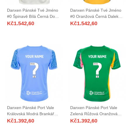
Danxen Pánské Tvé Jméno
Danxen Pánské Tvé Jméno
#0 Špinavě Bílá Černá Domů
#0 Oranžová Černá Daleko
Hráčské Dresy 2025/26 Dres
Hráčské Dresy 2025/26 Dres
Kč
1.542,60
Kč
1.542,60
Danxen Pánské Port Vale
Danxen Pánské Port Vale
Královská Modrá Brankář
Zelená Růžová Oranžová
Dresy 2025/26 Dres
Brankář Dresy 2025/26 Dres
Kč
1.392,60
Kč
1.392,60