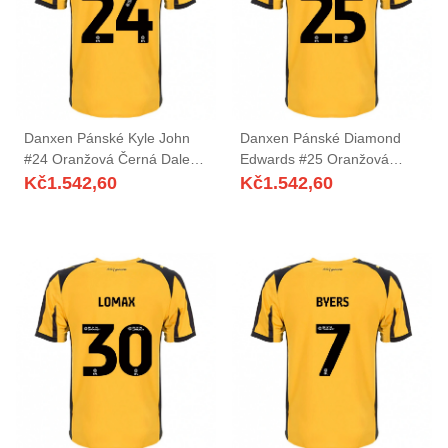
Danxen Pánské Kyle John
Danxen Pánské Diamond
#24 Oranžová Černá Daleko
Edwards #25 Oranžová
Hráčské Dresy 2025/26 Dres
Černá Daleko Hráčské Dresy
Kč
1.542,60
Kč
1.542,60
2025/26 Dres