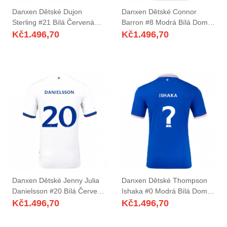
Danxen Dětské Dujon
Danxen Dětské Connor
Sterling #21 Bílá Červená
Barron #8 Modrá Bílá Domů
Modrá Daleko Hráčské
Hráčské Dresy 2025/26 Dres
Kč
1.496,70
Kč
1.496,70
Dresy 2025/26 Dres
Danxen Dětské Jenny Julia
Danxen Dětské Thompson
Danielsson #20 Bílá Červená
Ishaka #0 Modrá Bílá Domů
Modrá Daleko Hráčské
Hráčské Dresy 2025/26 Dres
Kč
1.496,70
Kč
1.496,70
Dresy 2025/26 Dres