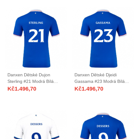
Danxen Dětské Dujon
Danxen Dětské Djeidi
Sterling #21 Modrá Bílá
Gassama #23 Modrá Bílá
Domů Hráčské Dresy
Domů Hráčské Dresy
Kč
1.496,70
Kč
1.496,70
2025/26 Dres
2025/26 Dres