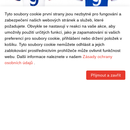
Tyto soubory cookie první strany jsou nezbytné pro fungování a
zabezpečení našich webových stránek a služeb, které
požadujete. Obvykle se nastavují v reakci na vaše akce, aby
umožnily použití určitých funkcí, jako je zapamatování si vašich
Danxen Dětské Cyriel
Danxen Dětské Cyriel
preferencí pro soubory cookie, přihlášení nebo držení položek v
Dessers #9 Bílá Červená
Dessers #9 Modrá Bílá
košíku. Tyto soubory cookie nemůžete odhlásit a jejich
Modrá Daleko Hráčské
Domů Hráčské Dresy
Kč
1.496,70
Kč
1.496,70
zablokování prostřednictvím prohlížeče může ovlivnit funkčnost
Dresy 2025/26 Dres
2025/26 Dres
webu. Další informace naleznete v našem
Zásady ochrany
osobních údajů
.
Přijmout a zavřít