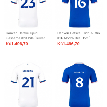
Danxen Dětské Djeidi
Danxen Dětské Eilidh Austin
Gassama #23 Bílá Červená
#16 Modrá Bílá Domů
Modrá Daleko Hráčské
Hráčské Dresy 2025/26 Dres
Kč
1.496,70
Kč
1.496,70
Dresy 2025/26 Dres