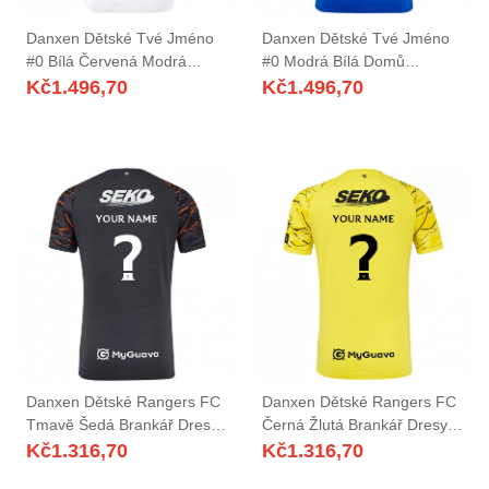
Danxen Dětské Tvé Jméno
Danxen Dětské Tvé Jméno
#0 Bílá Červená Modrá
#0 Modrá Bílá Domů
Daleko Hráčské Dresy
Hráčské Dresy 2025/26 Dres
Kč
1.496,70
Kč
1.496,70
2025/26 Dres
Danxen Dětské Rangers FC
Danxen Dětské Rangers FC
Tmavě Šedá Brankář Dresy
Černá Žlutá Brankář Dresy
2025/26 Dres
2025/26 Dres
Kč
1.316,70
Kč
1.316,70