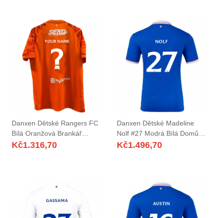
Danxen Dětské Rangers FC
Danxen Dětské Madeline
Bílá Oranžová Brankář
Nolf #27 Modrá Bílá Domů
Dresy 2025/26 Dres
Hráčské Dresy 2025/26 Dres
Kč
1.316,70
Kč
1.496,70