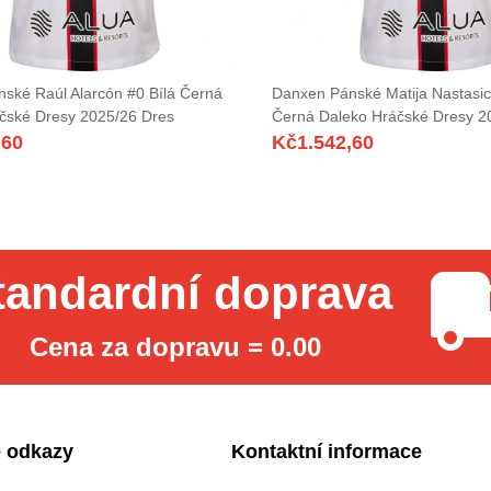
ské Raúl Alarcón #0 Bílá Černá
Danxen Pánské Matija Nastasic
čské Dresy 2025/26 Dres
Černá Daleko Hráčské Dresy 2
,60
Kč
1.542,60
tandardní doprava
Cena za dopravu = 0.00
 odkazy
Kontaktní informace