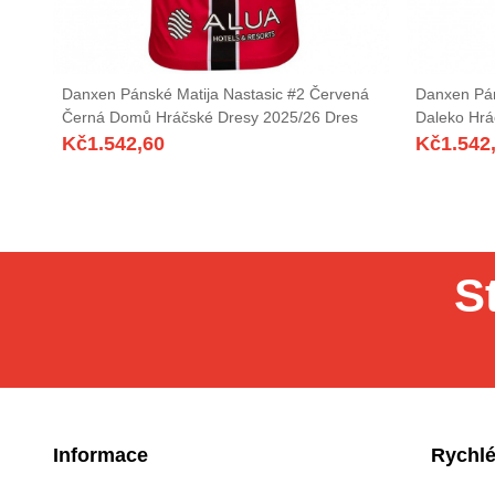
Danxen Pánské Matija Nastasic #2 Červená
Danxen Pán
Černá Domů Hráčské Dresy 2025/26 Dres
Daleko Hrá
Kč
1.542,60
Kč
1.542
S
Informace
Rychlé