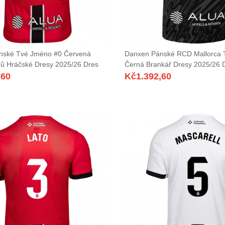
nské Tvé Jméno #0 Červená
Danxen Pánské RCD Mallorca
ů Hráčské Dresy 2025/26 Dres
Černá Brankář Dresy 2025/26 
,60
Kč
1.392,60