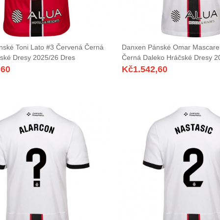
ské Toni Lato #3 Červená Černá
Danxen Pánské Omar Mascarell
ské Dresy 2025/26 Dres
Černá Daleko Hráčské Dresy 2
,60
Kč
1.542,60