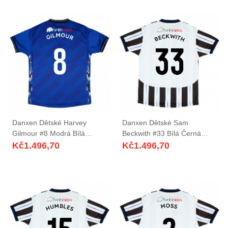
Danxen Dětské Harvey
Danxen Dětské Sam
Gilmour #8 Modrá Bílá
Beckwith #33 Bílá Černá
Domů Hráčské Dresy
Daleko Hráčské Dresy
Kč
1.496,70
Kč
1.496,70
2025/26 Dres
2025/26 Dres