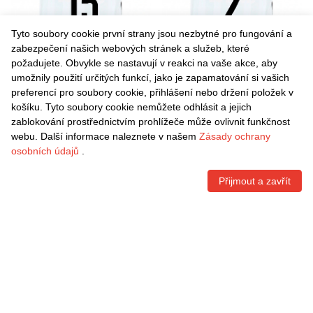
Tyto soubory cookie první strany jsou nezbytné pro fungování a
zabezpečení našich webových stránek a služeb, které
požadujete. Obvykle se nastavují v reakci na vaše akce, aby
umožnily použití určitých funkcí, jako je zapamatování si vašich
Danxen Dětské Liam
Danxen Dětské Dan Moss
preferencí pro soubory cookie, přihlášení nebo držení položek v
Humbles #15 Bílá Černá
#2 Bílá Černá Daleko
košíku. Tyto soubory cookie nemůžete odhlásit a jejich
Daleko Hráčské Dresy
Hráčské Dresy 2025/26 Dres
Kč
1.496,70
Kč
1.496,70
zablokování prostřednictvím prohlížeče může ovlivnit funkčnost
2025/26 Dres
webu. Další informace naleznete v našem
Zásady ochrany
osobních údajů
.
Přijmout a zavřít