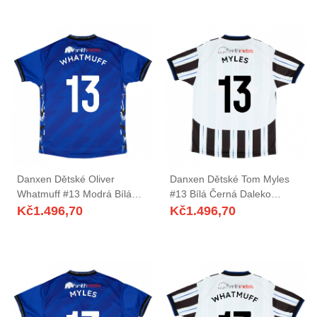
Danxen Dětské Oliver
Danxen Dětské Tom Myles
Whatmuff #13 Modrá Bílá
#13 Bílá Černá Daleko
Domů Hráčské Dresy
Hráčské Dresy 2025/26 Dres
Kč
1.496,70
Kč
1.496,70
2025/26 Dres