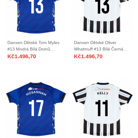
Danxen Dětské Tom Myles
Danxen Dětské Oliver
#13 Modrá Bílá Domů
Whatmuff #13 Bílá Černá
Hráčské Dresy 2025/26 Dres
Daleko Hráčské Dresy
Kč
1.496,70
Kč
1.496,70
2025/26 Dres