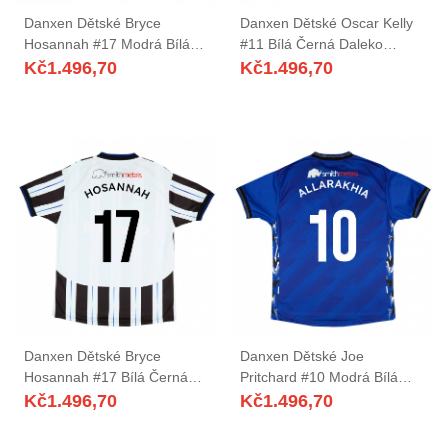
Danxen Dětské Bryce
Danxen Dětské Oscar Kelly
Hosannah #17 Modrá Bílá
#11 Bílá Černá Daleko
Domů Hráčské Dresy
Hráčské Dresy 2025/26 Dres
Kč
1.496,70
Kč
1.496,70
2025/26 Dres
Danxen Dětské Bryce
Danxen Dětské Joe
Hosannah #17 Bílá Černá
Pritchard #10 Modrá Bílá
Daleko Hráčské Dresy
Domů Hráčské Dresy
Kč
1.496,70
Kč
1.496,70
2025/26 Dres
2025/26 Dres