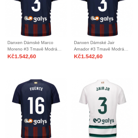
Danxen Dámské Marco
Danxen Dámské Jair
Moreno #3 Tmavě Modrá
Amador #3 Tmavě Modrá
Červená Domů Hráčské
Červená Domů Hráčské
Kč
1.542,60
Kč
1.542,60
Dresy 2025/26 Dres
Dresy 2025/26 Dres