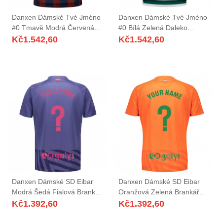
Danxen Dámské Tvé Jméno
Danxen Dámské Tvé Jméno
#0 Tmavě Modrá Červená
#0 Bílá Zelená Daleko
Domů Hráčské Dresy
Hráčské Dresy 2025/26 Dres
Kč
1.542,60
Kč
1.542,60
2025/26 Dres
Danxen Dámské SD Eibar
Danxen Dámské SD Eibar
Modrá Šedá Fialová Brankář
Oranžová Zelená Brankář
Dresy 2025/26 Dres
Dresy 2025/26 Dres
Kč
1.392,60
Kč
1.392,60