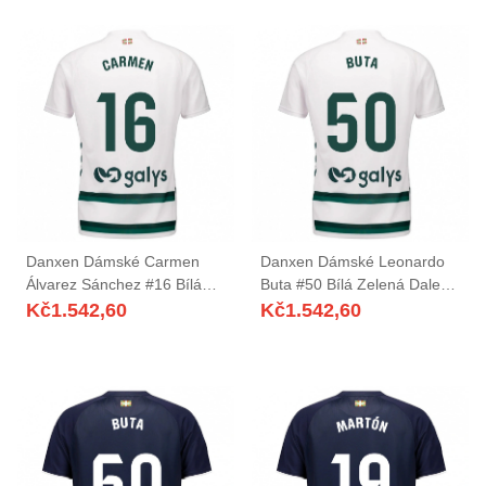
Danxen Dámské Carmen
Danxen Dámské Leonardo
Álvarez Sánchez #16 Bílá
Buta #50 Bílá Zelená Daleko
Zelená Daleko Hráčské
Hráčské Dresy 2025/26 Dres
Kč
1.542,60
Kč
1.542,60
Dresy 2025/26 Dres