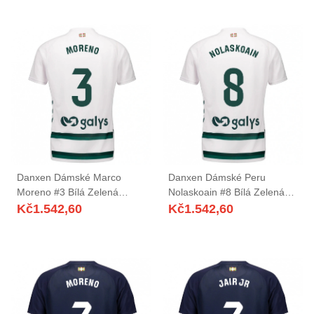
Danxen Dámské Marco
Danxen Dámské Peru
Moreno #3 Bílá Zelená
Nolaskoain #8 Bílá Zelená
Daleko Hráčské Dresy
Daleko Hráčské Dresy
Kč
1.542,60
Kč
1.542,60
2025/26 Dres
2025/26 Dres