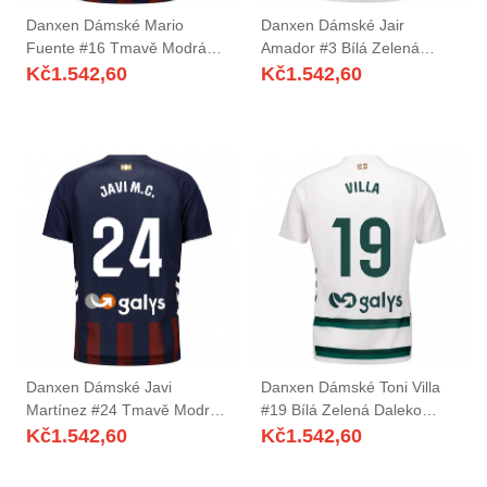
Danxen Dámské Mario
Danxen Dámské Jair
Fuente #16 Tmavě Modrá
Amador #3 Bílá Zelená
Červená Domů Hráčské
Daleko Hráčské Dresy
Kč
1.542,60
Kč
1.542,60
Dresy 2025/26 Dres
2025/26 Dres
Danxen Dámské Javi
Danxen Dámské Toni Villa
Martínez #24 Tmavě Modrá
#19 Bílá Zelená Daleko
Červená Domů Hráčské
Hráčské Dresy 2025/26 Dres
Kč
1.542,60
Kč
1.542,60
Dresy 2025/26 Dres