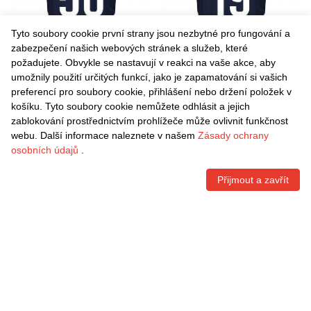
Tyto soubory cookie první strany jsou nezbytné pro fungování a
zabezpečení našich webových stránek a služeb, které
požadujete. Obvykle se nastavují v reakci na vaše akce, aby
umožnily použití určitých funkcí, jako je zapamatování si vašich
Danxen Dámské Leonardo
Danxen Dámské Javi Martón
preferencí pro soubory cookie, přihlášení nebo držení položek v
Buta #50 Tmavě Modrá
#19 Tmavě Modrá Červená
košíku. Tyto soubory cookie nemůžete odhlásit a jejich
Červená Domů Hráčské
Domů Hráčské Dresy
Kč
1.542,60
Kč
1.542,60
zablokování prostřednictvím prohlížeče může ovlivnit funkčnost
Dresy 2025/26 Dres
2025/26 Dres
webu. Další informace naleznete v našem
Zásady ochrany
osobních údajů
.
Přijmout a zavřít