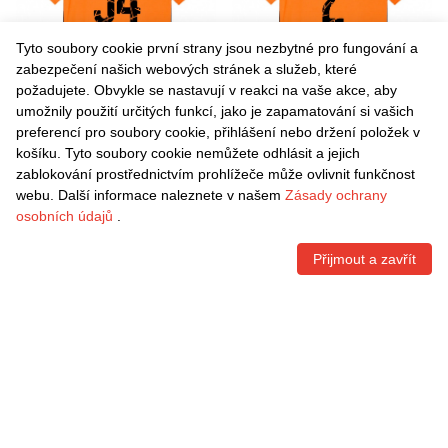
Tyto soubory cookie první strany jsou nezbytné pro fungování a
zabezpečení našich webových stránek a služeb, které
požadujete. Obvykle se nastavují v reakci na vaše akce, aby
umožnily použití určitých funkcí, jako je zapamatování si vašich
Danxen Dámské Ivan
Danxen Dámské Lassina
preferencí pro soubory cookie, přihlášení nebo držení položek v
Petryak #34 Oranžová
Traoré #2 Oranžová Černá
košíku. Tyto soubory cookie nemůžete odhlásit a jejich
Černá Domů Hráčské Dresy
Domů Hráčské Dresy
Kč
1.542,60
Kč
1.542,60
zablokování prostřednictvím prohlížeče může ovlivnit funkčnost
2025/26 Dres
2025/26 Dres
webu. Další informace naleznete v našem
Zásady ochrany
osobních údajů
.
Přijmout a zavřít