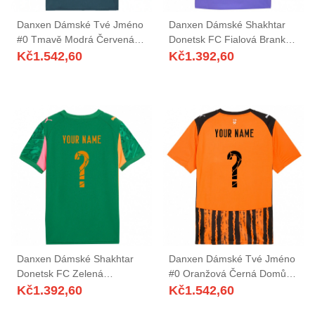
Danxen Dámské Tvé Jméno
Danxen Dámské Shakhtar
#0 Tmavě Modrá Červená
Donetsk FC Fialová Brankář
Daleko Hráčské Dresy
Dresy 2025/26 Dres
Kč
1.542,60
Kč
1.392,60
2025/26 Dres
Danxen Dámské Shakhtar
Danxen Dámské Tvé Jméno
Donetsk FC Zelená
#0 Oranžová Černá Domů
Oranžová Růžová Brankář
Hráčské Dresy 2025/26 Dres
Kč
1.392,60
Kč
1.542,60
Dresy 2025/26 Dres