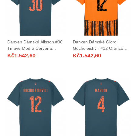
Danxen Dámské Alisson #30
Danxen Dámské Giorgi
Tmavě Modrá Červená
Gocholeishvili #12 Oranžová
Daleko Hráčské Dresy
Černá Domů Hráčské Dresy
Kč
1.542,60
Kč
1.542,60
2025/26 Dres
2025/26 Dres