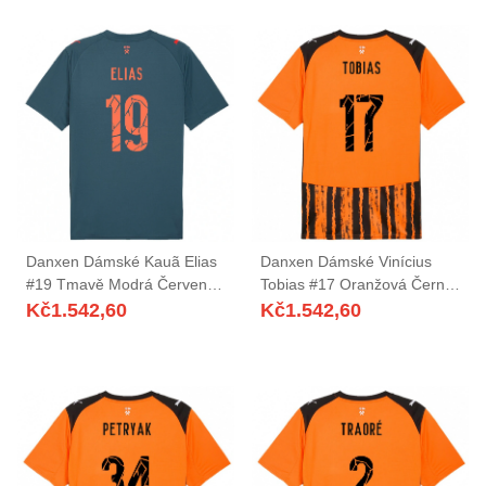
Danxen Dámské Kauã Elias
Danxen Dámské Vinícius
#19 Tmavě Modrá Červená
Tobias #17 Oranžová Černá
Daleko Hráčské Dresy
Domů Hráčské Dresy
Kč
1.542,60
Kč
1.542,60
2025/26 Dres
2025/26 Dres