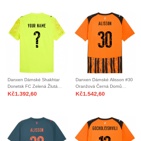
Danxen Dámské Shakhtar
Danxen Dámské Alisson #30
Donetsk FC Zelená Žlutá
Oranžová Černá Domů
Brankář Dresy 2025/26 Dres
Hráčské Dresy 2025/26 Dres
Kč
1.392,60
Kč
1.542,60