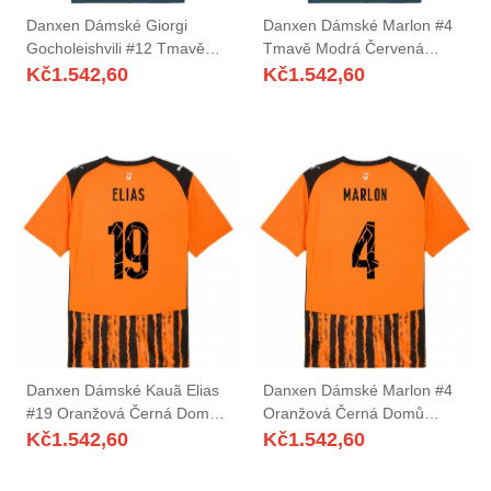
Danxen Dámské Giorgi
Danxen Dámské Marlon #4
Gocholeishvili #12 Tmavě
Tmavě Modrá Červená
Modrá Červená Daleko
Daleko Hráčské Dresy
Kč
1.542,60
Kč
1.542,60
Hráčské Dresy 2025/26 Dres
2025/26 Dres
Danxen Dámské Kauã Elias
Danxen Dámské Marlon #4
#19 Oranžová Černá Domů
Oranžová Černá Domů
Hráčské Dresy 2025/26 Dres
Hráčské Dresy 2025/26 Dres
Kč
1.542,60
Kč
1.542,60