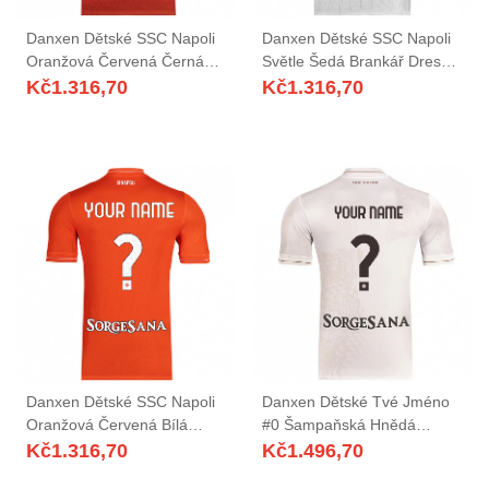
Danxen Dětské SSC Napoli
Danxen Dětské SSC Napoli
Oranžová Červená Černá
Světle Šedá Brankář Dresy
Brankář Dresy 2025/26 Dres
2025/26 Dres
Kč
1.316,70
Kč
1.316,70
Danxen Dětské SSC Napoli
Danxen Dětské Tvé Jméno
Oranžová Červená Bílá
#0 Šampaňská Hnědá
Brankář Dresy 2025/26 Dres
Daleko Hráčské Dresy
Kč
1.316,70
Kč
1.496,70
2025/26 Dres