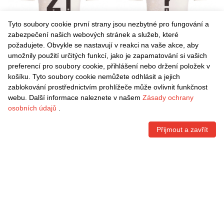
Tyto soubory cookie první strany jsou nezbytné pro fungování a
zabezpečení našich webových stránek a služeb, které
požadujete. Obvykle se nastavují v reakci na vaše akce, aby
umožnily použití určitých funkcí, jako je zapamatování si vašich
Danxen Dětské Matteo
Danxen Dětské Alberto
preferencí pro soubory cookie, přihlášení nebo držení položek v
Politano #21 Šampaňská
Senese #0 Šampaňská
košíku. Tyto soubory cookie nemůžete odhlásit a jejich
Hnědá Daleko Hráčské
Hnědá Daleko Hráčské
Kč
1.496,70
Kč
1.496,70
zablokování prostřednictvím prohlížeče může ovlivnit funkčnost
Dresy 2025/26 Dres
Dresy 2025/26 Dres
webu. Další informace naleznete v našem
Zásady ochrany
osobních údajů
.
Přijmout a zavřít