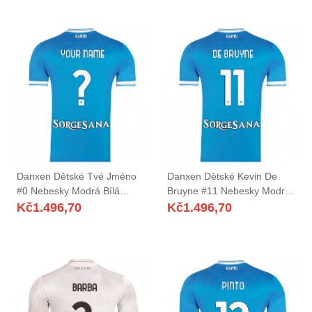
Danxen Dětské Tvé Jméno
Danxen Dětské Kevin De
#0 Nebesky Modrá Bílá
Bruyne #11 Nebesky Modrá
Domů Hráčské Dresy
Bílá Domů Hráčské Dresy
Kč
1.496,70
Kč
1.496,70
2025/26 Dres
2025/26 Dres