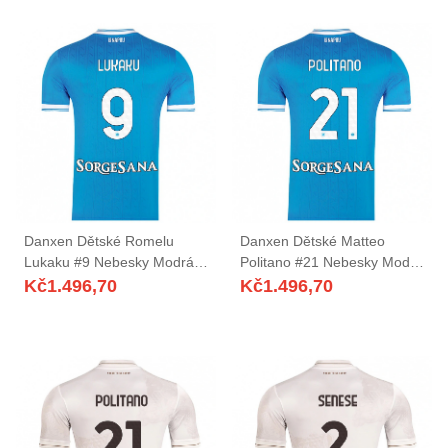
Danxen Dětské Romelu
Danxen Dětské Matteo
Lukaku #9 Nebesky Modrá
Politano #21 Nebesky Modrá
Bílá Domů Hráčské Dresy
Bílá Domů Hráčské Dresy
Kč
1.496,70
Kč
1.496,70
2025/26 Dres
2025/26 Dres