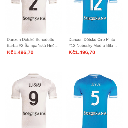
Danxen Dětské Benedetto
Danxen Dětské Ciro Pinto
Barba #2 Šampaňská Hnědá
#12 Nebesky Modrá Bílá
Daleko Hráčské Dresy
Domů Hráčské Dresy
Kč
1.496,70
Kč
1.496,70
2025/26 Dres
2025/26 Dres